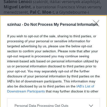
Sabino Lenoci
szakírót, itáliai versenyek alapítóját,
Miguel Lerínt
, a barcelonai Francisco Vinas verseny
menedzserét,
Pal C. Moe
-t, a Glyndebourne-i
Fesztivál casting menedzserét és
Peter Mario
Katonát
, aki a londoni Királyi Opera casting
szinhaz -
Do Not Process My Personal Information
igazgatója.
If you wish to opt-out of the sale, sharing to third parties, or
processing of your personal or sensitive information for
targeted advertising by us, please use the below opt-out
section to confirm your selection. Please note that after your
opt-out request is processed you may continue seeing
interest-based ads based on personal information utilized by
us or personal information disclosed to third parties prior to
your opt-out. You may separately opt-out of the further
disclosure of your personal information by third parties on the
IAB’s list of downstream participants. This information may
also be disclosed by us to third parties on the
IAB’s List of
Downstream Participants
that may further disclose it to other
third parties.
Please note that this website/app uses one or more Google
Personal Data Processing Opt Outs