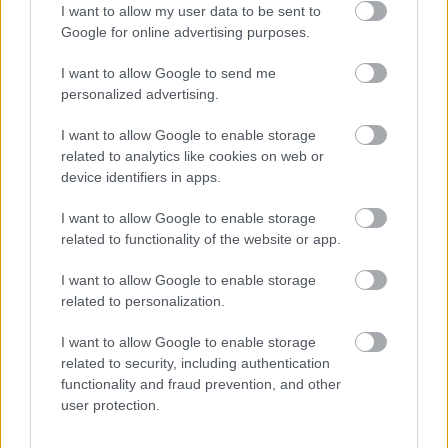
I want to allow my user data to be sent to
bukaresti Enescu-versenyen pedig valószínűleg
Google for online advertising purposes.
szándékosan "kiejtette" a zsűri - megfelelően az
akkori légkörnek.
I want to allow Google to send me
personalized advertising.
Ma is elképzelhetőnek tartja, hogy egy rendkívüli
I want to allow Google to enable storage
tehetség "robbantson". A versenyt nem puszta
related to analytics like cookies on web or
versengésnek tartja, hanem az előéneklés egy
device identifiers in apps.
formájának. "Nemcsak arra számítok, hogy a
zsűritagok felfigyelnek valakire. Meghívtam rangos
I want to allow Google to enable storage
menedzsereket is, akik ott ülnek majd a nézőtéren,
related to functionality of the website or app.
kapcsolatok alakulhatnak ki" - tette hozzá.
I want to allow Google to enable storage
related to personalization.
Kortárs zene nem lesz az ajánlott repertoárban,
hiszen az ázsiai aspiránsok talán hátrányban
I want to allow Google to enable storage
lennének, de ő személy szerint örömmel hallgat új
related to security, including authentication
versenyszámot. Barokk zene, belcanto és verista
functionality and fraud prevention, and other
user protection.
művek természetesen szerepelnek a választékban. "A
legfontosabb azonban az, hogy a középdöntőben