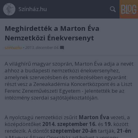
Színház.hu
Meghirdették a Marton Éva
Nemzetközi Énekversenyt
szinhazhu
•
2013. december 04.
A világhírű magyar szoprán, Marton Éva adja a nevét
ahhoz a budapesti nemzetközi énekversenyhez,
amelynek szervezésben és rendezésében egyaránt
részt vesz a Zeneakadémia Koncertközpont és a Liszt
Ferenc Zeneművészeti Egyetem - jelentették be az
intézmény szerdai sajtótájékoztatóján.
A nyolctagú nemzetközi zsűrit
Marton Éva
vezeti, a
középdöntőket
2014. szeptember 16.
és
19.
között
rendezik. A döntőt
szeptember 20-án
tartják,
21-én
a Magyar Állami Operaház ad helyet a verseny