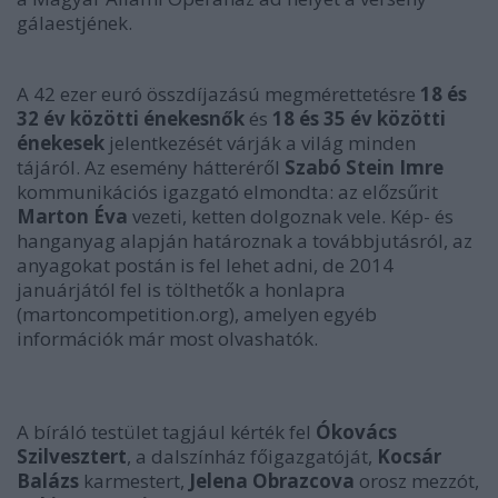
gálaestjének.
A 42 ezer euró összdíjazású megmérettetésre
18 és
32 év közötti énekesnők
és
18 és 35 év közötti
énekesek
jelentkezését várják a világ minden
tájáról. Az esemény hátteréről
Szabó Stein Imre
kommunikációs igazgató elmondta: az előzsűrit
Marton Éva
vezeti, ketten dolgoznak vele. Kép- és
hanganyag alapján határoznak a továbbjutásról, az
anyagokat postán is fel lehet adni, de 2014
januárjától fel is tölthetők a honlapra
(martoncompetition.org), amelyen egyéb
információk már most olvashatók.
A bíráló testület tagjául kérték fel
Ókovács
Szilvesztert
, a dalszínház főigazgatóját,
Kocsár
Balázs
karmestert,
Jelena Obrazcova
orosz mezzót,