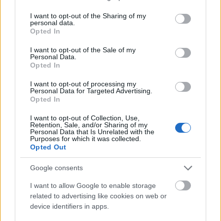
services and may gather and store information including but
not limited to your visit or usage behaviour. You may click to
I want to opt-out of the Sharing of my
personal data.
Fotó: Kallos Bea, MTI
grant or deny consent to Google and its third-party tags to
Opted In
use your data for below specified purposes in below Google
consent section.
I want to opt-out of the Sale of my
"Számomra nagyon fontos, hogy kiemelkedő
Personal Data.
Opted In
egyéniségek legyenek a zsűriben és többségükben
külföldiek legyenek, nehogy elfogultság jöjjön szóba.
I want to opt-out of processing my
Valamennyiüket ismerem, vagy színpadon, vagy
Personal Data for Targeted Advertising.
valamilyen versenyen működtem velük együtt" -
Opted In
mondta el az MTI-nek
Marton Éva
.
I want to opt-out of Collection, Use,
Retention, Sale, and/or Sharing of my
Personal Data that Is Unrelated with the
Purposes for which it was collected.
Hozzátette: az ő karrierjét nem befolyásolták a
Opted Out
versenyek, pályája elején mindössze egyszer
jelentkezett az Erkel Énekversenyre, bár
Google consents
várományosa volt valamilyen magas elismerésnek,
mégis visszalépett. Megkapta Puccini Toscájának
I want to allow Google to enable storage
címszerepét, és úgy vélte, a szerepre kell
related to advertising like cookies on web or
összpontosítani, a tökéletes kivitel hosszú távon
device identifiers in apps.
fogja meghatározni az életét, a pályafutását. A