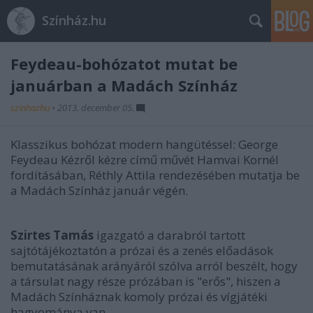
Színház.hu
Feydeau-bohózatot mutat be
januárban a Madách Színház
szinhazhu
•
2013. december 05.
Klasszikus bohózat modern hangütéssel: George
Feydeau Kézről kézre című művét Hamvai Kornél
fordításában, Réthly Attila rendezésében mutatja be
a Madách Színház január végén.
Szirtes Tamás
igazgató a darabról tartott
sajtótájékoztatón a prózai és a zenés előadások
bemutatásának arányáról szólva arról beszélt, hogy
a társulat nagy része prózában is "erős", hiszen a
Madách Színháznak komoly prózai és vígjátéki
hagyománya van.