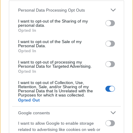
Please note that this website/app uses one or more Google
Personal Data Processing Opt Outs
services and may gather and store information including but
not limited to your visit or usage behaviour. You may click to
I want to opt-out of the Sharing of my
Szólt arról is, hogy ezt a bohózatot az tette
personal data.
grant or deny consent to Google and its third-party tags to
Opted In
különösen vonzóvá számára, hogy
Hamvai Kornél
use your data for below specified purposes in below Google
újra lefordította, átdolgozta, ezáltal mind nyelvében,
consent section.
I want to opt-out of the Sale of my
szóhasználatában, mind karaktereiben modern
Personal Data.
hangot adott a darabnak. Az igazgató elmondta:
Opted In
folyamatosan keresi az új alkotótársakat - mivel
I want to opt-out of processing my
véleménye szerint egy színháznak mindig új és új
Personal Data for Targeted Advertising.
szellemi inspirációra van szüksége - ezért Réthly
Opted In
Attilát kérte fel a darab megrendezésére. Mint
I want to opt-out of Collection, Use,
mondta, várakozása szerint fergeteges, dinamikus,
Retention, Sale, and/or Sharing of my
klasszikus, de a mának szóló vígjáték születik.
Personal Data that Is Unrelated with the
Purposes for which it was collected.
Opted Out
Réthly Attila
, aki először dolgozik a társulattal,
Google consents
arról beszélt, hogy a Madách Színházban való
rendezői jelenlét szerinte mindenkinek kihívás és
I want to allow Google to enable storage
ambícióként, vágyként is megjelenik.
related to advertising like cookies on web or