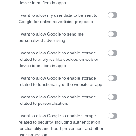
device identifiers in apps.
"Feydeau a bohózat valaha élt legnagyobb mestere,
I want to allow my user data to be sent to
a műfaj Bachja" - idézte a rendező az előadás
Google for online advertising purposes.
Hamvai Kornél
által írt ismertetőjét. Mint mondta,
I want to allow Google to send me
Hamvai Kornél
fordításai közel hozzák a száz évvel
personalized advertising.
ezelőtti történeteket is: úgy tűnik mintha az idő
megállt volna, nem változott volna semmi, az emberi
I want to allow Google to enable storage
kapcsolatokban, legfőképp nő-férfi viszonylatban,
related to analytics like cookies on web or
mintha időtlen problémákkal találnánk szemközt
device identifiers in apps.
magunkat.
I want to allow Google to enable storage
related to functionality of the website or app.
A darabban "komoly férjek, bűbájos feleségek,
ravasz szeretők és félszeg udvarlók észvesztve
I want to allow Google to enable storage
menekülnek egymás karjába és egymás karjából,
related to personalization.
hogy minden reményteli fordulattal egyre nagyobb
bajba kerüljenek".
I want to allow Google to enable storage
related to security, including authentication
functionality and fraud prevention, and other
Az előadásban - amelyet
január 31-én
mutatnak be
user protection.