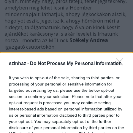
olyan, mint egy nagy, piros tetejű, fehér jégszekrény,
amelyben meg lehet lesni a Hóember
mindennapjait: láthatjuk, ahogy jégkockákon alszik,
hógolyót eszik, jeget iszik, ahogy hőmérőn méri a
hideget, találgathatunk, hogy ő vajon kinek készít
ajándékot karácsonyra, s akár levelet is írhatunk
hozzá - mondta az MTI-nek
Székely Andrea
igazgató csütörtökön.
szinhaz -
Do Not Process My Personal Information
If you wish to opt-out of the sale, sharing to third parties, or
processing of your personal or sensitive information for
targeted advertising by us, please use the below opt-out
section to confirm your selection. Please note that after your
opt-out request is processed you may continue seeing
interest-based ads based on personal information utilized by
us or personal information disclosed to third parties prior to
your opt-out. You may separately opt-out of the further
disclosure of your personal information by third parties on the