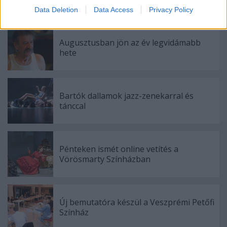
I want to allow Google to enable storage
Data Deletion
Data Access
Privacy Policy
related to security, including authentication
functionality and fraud prevention, and other
user protection.
Augusztusban jön az év legvidámabb
hete
Bartók dallamok jazz-zenekarral és
tánccal
Pénteken ismét online vetítés a
Vörösmarty Színházban
Új bemutatóra készül a Veszprémi Petőfi
Színház