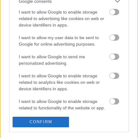
Google consents
A téli szünetben, december 27-én a
Volt egyszer egy...
,
december 29-én pedig az
Autósmese, avagy Toda,
I want to allow Google to enable storage
Berci és a Csodamerci
című mesét játssza a
related to advertising like cookies on web or
bábszínház.
device identifiers in apps.
I want to allow my user data to be sent to
Google for online advertising purposes.
Forrás: MTI
I want to allow Google to send me
personalized advertising.
I want to allow Google to enable storage
related to analytics like cookies on web or
device identifiers in apps.
I want to allow Google to enable storage
related to functionality of the website or app.
Ajánlott bejegyzések:
I want to allow Google to enable storage
CONFIRM
related to personalization.
Meghalt Böröndi Tamás