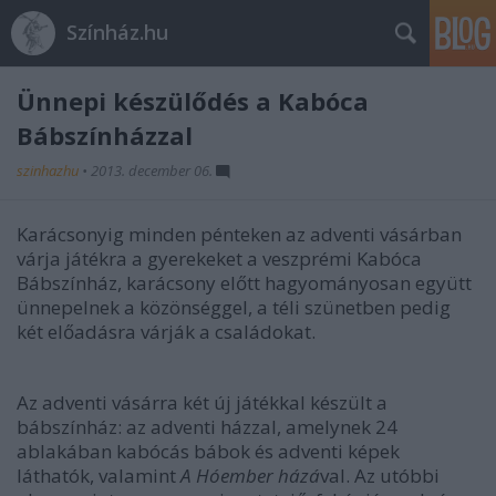
Színház.hu
Ünnepi készülődés a Kabóca
Bábszínházzal
szinhazhu
•
2013. december 06.
Karácsonyig minden pénteken az adventi vásárban
várja játékra a gyerekeket a veszprémi Kabóca
Bábszínház, karácsony előtt hagyományosan együtt
ünnepelnek a közönséggel, a téli szünetben pedig
két előadásra várják a családokat.
Az adventi vásárra két új játékkal készült a
bábszínház: az adventi házzal, amelynek 24
ablakában kabócás bábok és adventi képek
láthatók, valamint
A Hóember házá
val. Az utóbbi