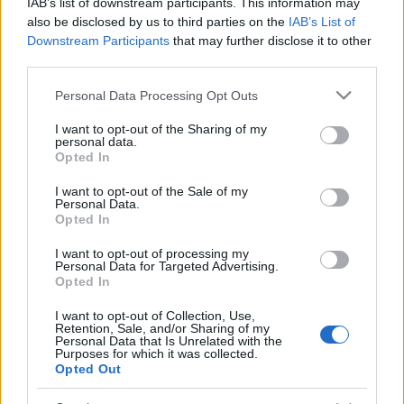
IAB’s list of downstream participants. This information may
also be disclosed by us to third parties on the
IAB’s List of
Downstream Participants
that may further disclose it to other
third parties.
Please note that this website/app uses one or more Google
Personal Data Processing Opt Outs
services and may gather and store information including but
Hozzátette: a két házzal és más kabócás játékokkal
not limited to your visit or usage behaviour. You may click to
I want to opt-out of the Sharing of my
minden pénteken délután várják a családokat, míg
personal data.
grant or deny consent to Google and its third-party tags to
december 15-én a volt Hemo épületénél, a Kabóca
Opted In
use your data for below specified purposes in below Google
játszóhelyén lakótelepi karácsonyt rendeznek a
consent section.
I want to opt-out of the Sale of my
városi művelődési házzal közösen.
Personal Data.
Opted In
I want to opt-out of processing my
December 22-én, a hagyományokhoz híven a Kabóca
Personal Data for Targeted Advertising.
együtt ünnepel a családokkal: délelőtt kézműves
Opted In
foglalkozásokkal és interaktív játékokkal várja a
gyerekeket és hozzátartozóikat, majd vendége, az
I want to opt-out of Collection, Use,
Retention, Sale, and/or Sharing of my
Aranyszamár Bábszínház mutatja be
Régi karácsony
Personal Data that Is Unrelated with the
című darabját.
Purposes for which it was collected.
Opted Out