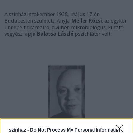
A színházi szakember 1938. május 17-én
Budapesten született. Anyja
Meller Rózsi
, az egykor
ünnepelt drámaíró, civilben mikrobiológus, kutató
vegyész, apja
Balassa László
pszichiáter volt.
szinhaz -
Do Not Process My Personal Information