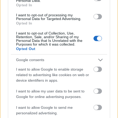
Personal Data.
Opted In
I want to opt-out of processing my
Personal Data for Targeted Advertising.
Több mint négy évtizedes színházi munkássága
Opted In
Magyarországon a Szkéné Színházhoz, a 25.
Színházhoz, Franciaországban pedig saját
I want to opt-out of Collection, Use,
Retention, Sale, and/or Sharing of my
társulatához, az 1973-ben alapított ATRAAL színházi
Personal Data that Is Unrelated with the
csoporthoz (Atelier de Recherche Théatrale) köthető.
Purposes for which it was collected.
Opted Out
Velük dolgozta ki pszichoanalízisre és
mozgásszínházra alapozott terápiás módszerét,
Google consents
amelynek lényege, hogy a részvevők saját
személyiségük legmélyebb, legrejtettebb vonásait is
I want to allow Google to enable storage
szabadon és veszélytelenül mutathatják be.
related to advertising like cookies on web or
Shakespeare, Lautréamont, József Attila vagy Déry
device identifiers in apps.
Tibor örökérvényű gondolatai mellett a terapeuta a
darabot játszók szövegeire építi fel a játékot.
I want to allow my user data to be sent to
Elméleti alapvetései Moreno, Freud és Lacan
Google for online advertising purposes.
inspirációjával születtek.
I want to allow Google to send me
personalized advertising.