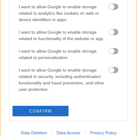
Tanított New Yorkban, és az utóbbi húsz évben
I want to allow Google to enable storage
related to analytics like cookies on web or
rendszeresen tartott Magyarországon is színházi
device identifiers in apps.
műhelyeket, többek között az OPNI-ban, az IDMC-n
(International Dance and Movement Courses),
I want to allow Google to enable storage
valamint a drogfüggőket kezelő komlói
related to functionality of the website or app.
rehabilitációs intézet színházterápiás közösségének,
amely mintegy 150 előadást mutatott be. Az ATRAAL
I want to allow Google to enable storage
francia színészei 2001-ben egy többnyelvű, közös
related to personalization.
produkciót is létrehoztak a komlóiakkal a Szkéné
Színházban.
I want to allow Google to enable storage
related to security, including authentication
functionality and fraud prevention, and other
Georges Baalt
december 13-án délután a Saint-
user protection.
Mandéi temetőben helyezik örök nyugalomra.
CONFIRM
Venczel Katalin, az MTI tudósítója jelentette
Data Deletion
Data Access
Privacy Policy