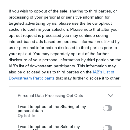
If you wish to opt-out of the sale, sharing to third parties, or
processing of your personal or sensitive information for
Georges Baal
Budapesten érettségizett, 1956
targeted advertising by us, please use the below opt-out
decembere óta élt Franciaországban, ahol 1965-ben
section to confirm your selection. Please note that after your
biológiai, 1974-ben pedig pszichológiai doktorátust
opt-out request is processed you may continue seeing
szerzett. A tudományos akadémiának megfelelő
interest-based ads based on personal information utilized by
Centre National de Recherche Scientifique (CNRS)
us or personal information disclosed to third parties prior to
munkatársaként a színjátéknak a pszichoanalízisben
your opt-out. You may separately opt-out of the further
és terápiában való felhasználásának lehetőségeit,
disclosure of your personal information by third parties on the
valamint a francia és magyar szürrealista
IAB’s list of downstream participants. This information may
színházművészet történetét kutatta.
also be disclosed by us to third parties on the
IAB’s List of
Downstream Participants
that may further disclose it to other
third parties.
Please note that this website/app uses one or more Google
Personal Data Processing Opt Outs
A párizsi Pompidou Központban több magyar
services and may gather and store information including but
drámát is bemutatott felolvasó-előadásokon:
not limited to your visit or usage behaviour. You may click to
I want to opt-out of the Sharing of my
Madách Imre Az ember tragédiáját 1984-ben, Déry
personal data.
grant or deny consent to Google and its third-party tags to
Tibor Óriáscsecsemő, Ébredjetek fel, Mit eszik
Opted In
use your data for below specified purposes in below Google
reggelire című műveit 1987-ben, Göncz Árpád
consent section.
I want to opt-out of the Sale of my
Pesszimista komédia című drámáját 1992-ben.