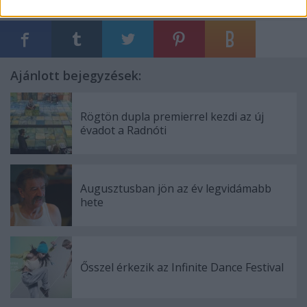
Ajánlott bejegyzések:
Rögtön dupla premierrel kezdi az új
évadot a Radnóti
Augusztusban jön az év legvidámabb
hete
Ősszel érkezik az Infinite Dance Festival