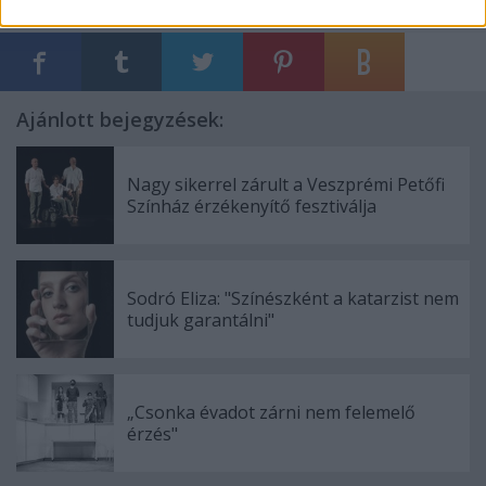
Ajánlott bejegyzések:
Nagy sikerrel zárult a Veszprémi Petőfi
Színház érzékenyítő fesztiválja
Sodró Eliza: "Színészként a katarzist nem
tudjuk garantálni"
„Csonka évadot zárni nem felemelő
érzés"