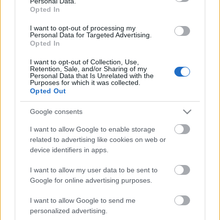
Personal Data.
Opted In
I want to opt-out of processing my
Personal Data for Targeted Advertising.
Több mint négy évtizedes színházi munkássága
Opted In
Magyarországon a Szkéné Színházhoz, a 25.
Színházhoz, Franciaországban pedig saját
I want to opt-out of Collection, Use,
Retention, Sale, and/or Sharing of my
társulatához, az 1973-ben alapított ATRAAL színházi
Personal Data that Is Unrelated with the
csoporthoz (Atelier de Recherche Théatrale) köthető.
Purposes for which it was collected.
Opted Out
Velük dolgozta ki pszichoanalízisre és
mozgásszínházra alapozott terápiás módszerét,
Google consents
amelynek lényege, hogy a részvevők saját
személyiségük legmélyebb, legrejtettebb vonásait is
I want to allow Google to enable storage
szabadon és veszélytelenül mutathatják be.
related to advertising like cookies on web or
Shakespeare, Lautréamont, József Attila vagy Déry
device identifiers in apps.
Tibor örökérvényű gondolatai mellett a terapeuta a
darabot játszók szövegeire építi fel a játékot.
I want to allow my user data to be sent to
Elméleti alapvetései Moreno, Freud és Lacan
Google for online advertising purposes.
inspirációjával születtek.
I want to allow Google to send me
personalized advertising.