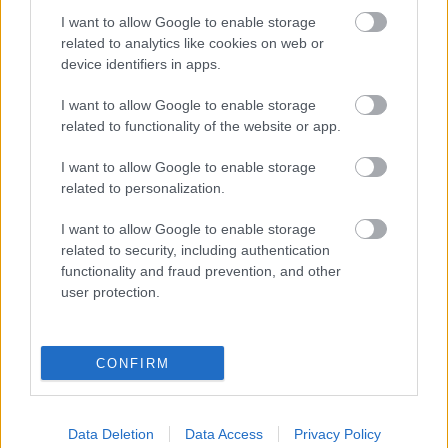
Tanított New Yorkban, és az utóbbi húsz évben
I want to allow Google to enable storage
related to analytics like cookies on web or
rendszeresen tartott Magyarországon is színházi
device identifiers in apps.
műhelyeket, többek között az OPNI-ban, az IDMC-n
(International Dance and Movement Courses),
I want to allow Google to enable storage
valamint a drogfüggőket kezelő komlói
related to functionality of the website or app.
rehabilitációs intézet színházterápiás közösségének,
amely mintegy 150 előadást mutatott be. Az ATRAAL
I want to allow Google to enable storage
francia színészei 2001-ben egy többnyelvű, közös
related to personalization.
produkciót is létrehoztak a komlóiakkal a Szkéné
Színházban.
I want to allow Google to enable storage
related to security, including authentication
functionality and fraud prevention, and other
Georges Baalt
december 13-án délután a Saint-
user protection.
Mandéi temetőben helyezik örök nyugalomra.
CONFIRM
Venczel Katalin, az MTI tudósítója jelentette
Data Deletion
Data Access
Privacy Policy