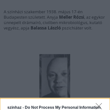
A színházi szakember 1938. május 17-én
Budapesten született. Anyja
Meller Rózsi
, az egykor
ünnepelt drámaíró, civilben mikrobiológus, kutató
vegyész, apja
Balassa László
pszichiáter volt.
szinhaz -
Do Not Process My Personal Information