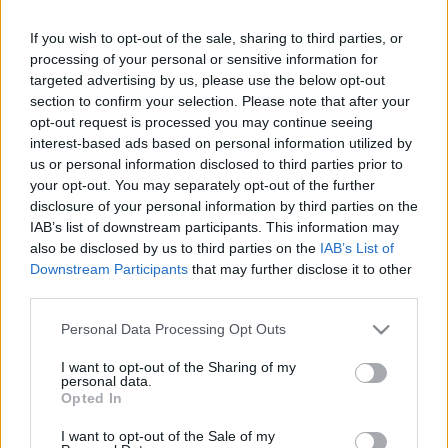
If you wish to opt-out of the sale, sharing to third parties, or
processing of your personal or sensitive information for
Georges Baal
Budapesten érettségizett, 1956
targeted advertising by us, please use the below opt-out
decembere óta élt Franciaországban, ahol 1965-ben
section to confirm your selection. Please note that after your
biológiai, 1974-ben pedig pszichológiai doktorátust
opt-out request is processed you may continue seeing
szerzett. A tudományos akadémiának megfelelő
interest-based ads based on personal information utilized by
Centre National de Recherche Scientifique (CNRS)
us or personal information disclosed to third parties prior to
munkatársaként a színjátéknak a pszichoanalízisben
your opt-out. You may separately opt-out of the further
és terápiában való felhasználásának lehetőségeit,
disclosure of your personal information by third parties on the
valamint a francia és magyar szürrealista
IAB’s list of downstream participants. This information may
színházművészet történetét kutatta.
also be disclosed by us to third parties on the
IAB’s List of
Downstream Participants
that may further disclose it to other
third parties.
Please note that this website/app uses one or more Google
Personal Data Processing Opt Outs
A párizsi Pompidou Központban több magyar
services and may gather and store information including but
drámát is bemutatott felolvasó-előadásokon:
not limited to your visit or usage behaviour. You may click to
I want to opt-out of the Sharing of my
Madách Imre Az ember tragédiáját 1984-ben, Déry
personal data.
grant or deny consent to Google and its third-party tags to
Tibor Óriáscsecsemő, Ébredjetek fel, Mit eszik
Opted In
use your data for below specified purposes in below Google
reggelire című műveit 1987-ben, Göncz Árpád
consent section.
I want to opt-out of the Sale of my
Pesszimista komédia című drámáját 1992-ben.