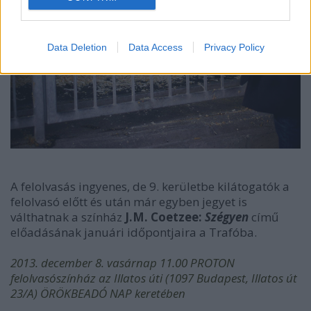
Data Deletion
Data Access
Privacy Policy
A felolvasás ingyenes, de 9. kerületbe kilátogatók a
felolvasó előtt és után már egyben jegyet is
válthatnak a színház
J.M. Coetzee:
Szégyen
című
előadásának januári időpontjaira a Trafóba.
2013. december 8. vasárnap 11.00 PROTON
felolvasószínház az Illatos úti (1097 Budapest, Illatos út
23/A) ÖRÖKBEADÓ NAP keretében