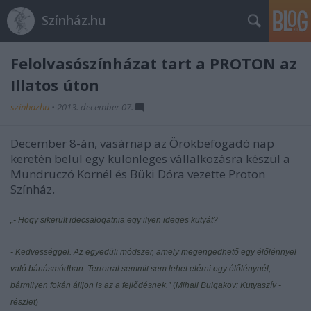
Színház.hu
Felolvasószínházat tart a PROTON az
Illatos úton
szinhazhu
•
2013. december 07.
December 8-án, vasárnap az Örökbefogadó nap
keretén belül egy különleges vállalkozásra készül a
Mundruczó Kornél és Büki Dóra vezette Proton
Színház.
„- Hogy sikerült idecsalogatnia egy ilyen ideges kutyát?
- Kedvességgel. Az egyedüli módszer, amely megengedhető egy élőlénnyel
való bánásmódban. Terrorral semmit sem lehet elérni egy élőlénynél,
bármilyen fokán álljon is az a fejlődésnek.”
(
Mihail Bulgakov: Kutyaszív -
részlet
)