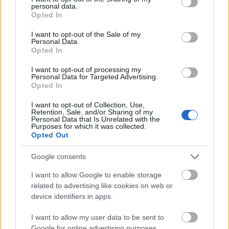
personal data.
grant or deny consent to Google and its third-party tags to
Opted In
use your data for below specified purposes in below Google
consent section.
I want to opt-out of the Sale of my
Personal Data.
Opted In
I want to opt-out of processing my
Personal Data for Targeted Advertising.
Opted In
I want to opt-out of Collection, Use,
Retention, Sale, and/or Sharing of my
Personal Data that Is Unrelated with the
Purposes for which it was collected.
Opted Out
„Az Illatos úti ebteleppel való együttműködés különösen
Google consents
fontos számunkra, hiszen mindketten ugyanarról a
helyzetről beszélünk, csak éppen más eszközökkel.
I want to allow Google to enable storage
Tulajdonképpen mindegy, hogy az ember Dél-Afrikában
related to advertising like cookies on web or
hagyja a kutyáját vagy az Illatos úton, a probléma
device identifiers in apps.
ugyan az. És minél többen minél többféle eszközzel
beszélünk egy problémáról, annál közelebb kerülünk a
I want to allow my user data to be sent to
megoldáshoz”
– mondja
Büki Dóra
, ügyvezető.
Google for online advertising purposes.