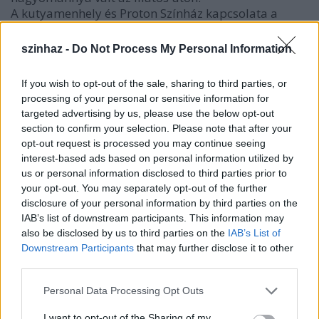
A kutyamenhely és Proton Színház kapcsolata a
Szégyen című előadás próbafolyamata alatt
kezdődött, majd a tavalyi, hasonló rendezvény során
szinhaz -
Do Not Process My Personal Information
vált még szorosabbá.
If you wish to opt-out of the sale, sharing to third parties, or
processing of your personal or sensitive information for
targeted advertising by us, please use the below opt-out
section to confirm your selection. Please note that after your
opt-out request is processed you may continue seeing
interest-based ads based on personal information utilized by
us or personal information disclosed to third parties prior to
your opt-out. You may separately opt-out of the further
disclosure of your personal information by third parties on the
IAB’s list of downstream participants. This information may
also be disclosed by us to third parties on the
IAB’s List of
Downstream Participants
that may further disclose it to other
third parties.
Please note that this website/app uses one or more Google
Personal Data Processing Opt Outs
services and may gather and store information including but
not limited to your visit or usage behaviour. You may click to
I want to opt-out of the Sharing of my