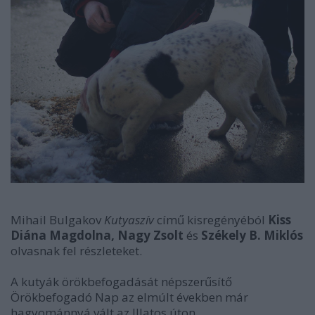
Mihail Bulgakov
Kutyaszív
című kisregényéból
Kiss
Diána Magdolna, Nagy Zsolt
és
Székely B. Miklós
olvasnak fel részleteket.
A kutyák örökbefogadását népszerűsítő
Örökbefogadó Nap az elmúlt években már
hagyománnyá vált az Illatos úton.