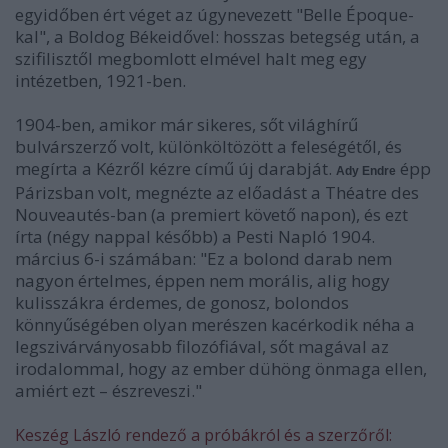
egyidőben ért véget az úgynevezett "Belle Époque-
kal", a Boldog Békeidővel: hosszas betegség után, a
szifilisztől megbomlott elmével halt meg egy
intézetben, 1921-ben.
1904-ben, amikor már sikeres, sőt világhírű
bulvárszerző volt, különköltözött a feleségétől, és
megírta a Kézről kézre című új darabját.
épp
Ady Endre
Párizsban volt, megnézte az előadást a Théatre des
Nouveautés-ban (a premiert követő napon), és ezt
írta (négy nappal később) a Pesti Napló 1904.
március 6-i számában: "Ez a bolond darab nem
nagyon értelmes, éppen nem morális, alig hogy
kulisszákra érdemes, de gonosz, bolondos
könnyűségében olyan merészen kacérkodik néha a
legszivárványosabb filozófiával, sőt magával az
irodalommal, hogy az ember dühöng önmaga ellen,
amiért ezt – észreveszi."
Keszég László rendező a próbákról és a szerzőről: