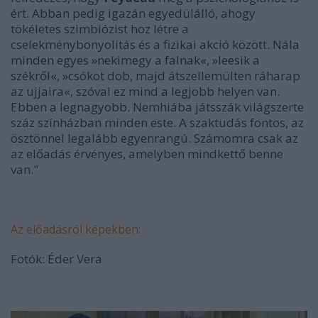
ért. Abban pedig igazán egyedülálló, ahogy
tökéletes szimbiózist hoz létre a
cselekménybonyolítás és a fizikai akció között. Nála
minden egyes »nekimegy a falnak«, »leesik a
székről«, »csókot dob, majd átszellemülten ráharap
az ujjaira«, szóval ez mind a legjobb helyen van.
Ebben a legnagyobb. Nemhiába játsszák világszerte
száz színházban minden este. A szaktudás fontos, az
ösztönnel legalább egyenrangú. Számomra csak az
az előadás érvényes, amelyben mindkettő benne
van."
Az előadásról képekben:
Fotók: Éder Vera