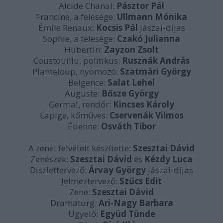
Alcide Chanal:
Pásztor Pál
Francine, a felesége:
Ullmann Mónika
Émile Renaux:
Kocsis Pál
Jászai-díjas
Sophie, a felesége:
Czakó Julianna
Hubertin:
Zayzon Zsolt
Coustouillu, politikus:
Rusznák András
Planteloup, nyomozó:
Szatmári György
Belgence:
Salat Lehel
Auguste:
Bősze György
Germal, rendőr:
Kincses Károly
Lapige, kőműves:
Cservenák Vilmos
Étienne:
Osváth Tibor
A zenei felvételt készítette:
Szesztai Dávid
Zenészek:
Szesztai Dávid
és
Kézdy Luca
Díszlettervező:
Árvay György
Jászai-díjas
Jelmeztervező:
Szűcs Edit
Zene:
Szesztai Dávid
Dramaturg:
Ari-Nagy Barbara
Ügyelő:
Együd Tünde