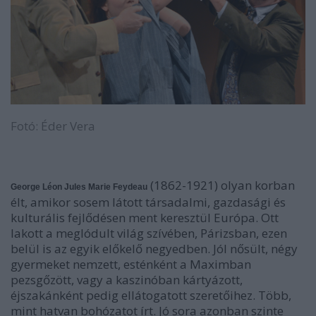
Fotó: Éder Vera
(1862-1921) olyan korban
George Léon Jules Marie Feydeau
élt, amikor sosem látott társadalmi, gazdasági és
kulturális fejlődésen ment keresztül Európa. Ott
lakott a meglódult világ szívében, Párizsban, ezen
belül is az egyik előkelő negyedben. Jól nősült, négy
gyermeket nemzett, esténként a Maximban
pezsgőzött, vagy a kaszinóban kártyázott,
éjszakánként pedig ellátogatott szeretőihez. Több,
mint hatvan bohózatot írt. Jó sora azonban szinte