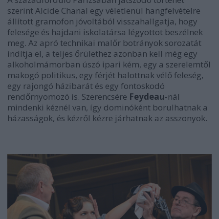
szerint Alcide Chanal egy véletlenül hangfelvételre
állított gramofon jóvoltából visszahallgatja, hogy
felesége és hajdani iskolatársa légyottot beszélnek
meg. Az apró technikai malőr botrányok sorozatát
indítja el, a teljes őrülethez azonban kell még egy
alkoholmámorban úszó ipari kém, egy a szerelemtől
makogó politikus, egy férjét halottnak vélő feleség,
egy rajongó házibarát és egy fontoskodó
rendőrnyomozó is. Szerencsére
Feydeau
-nál
mindenki kéznél van, így dominóként borulhatnak a
házasságok, és kézről kézre járhatnak az asszonyok.