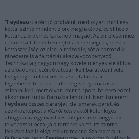
"
Feydeau
-t azért jó próbálni, mert olyan, mint egy
kotta, szinte mindent előre meghatároz, és ehhez a
kottához érdemes tartanod magad. Az én ízlésemhez
ez közel áll. De ebben rejlik a nehézsége is, mert a
kottaszerűség az első, a második, sőt a harmadik
ránézésre is a fantáziát akadályozó tényező.
Technikailag nagyon nagy követelmények elé állítja
az előadókat, ezért óvatosan kell barátkozni vele.
Rengeteg türelem kell hozzá – talán ez a
legnehezebb benne –, de mégis folyamatosan
csinálni kell, mert olyan, mint a sport: ha nem edzel,
akkor nem tudsz formába lendülni. Nem ismerem
Feydeau
összes darabját, de ismerek párat, és
azokhoz képest a
Kézről kézre
attól különleges,
ahogyan az egy évvel később játszódó negyedik
felvonással bezárja a történet körét. Itt mintha
lélektanilag is elég mélyre menne. Számomra új
felfedezés, hogy
Feydeau
még a pszichológiához is