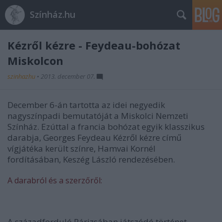
Színház.hu
Kézről kézre - Feydeau-bohózat
Miskolcon
szinhazhu
•
2013. december 07.
December 6-án tartotta az idei negyedik
nagyszínpadi bemutatóját a Miskolci Nemzeti
Színház. Ezúttal a francia bohózat egyik klasszikus
darabja, Georges Feydeau Kézről kézre című
vígjátéka került színre, Hamvai Kornél
fordításában, Keszég László rendezésében.
A darabról és a szerzőről:
A századforduló Párizsában játszódó történet