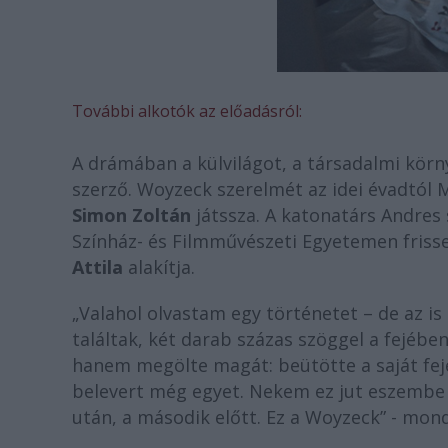
További alkotók az előadásról:
A drámában a külvilágot, a társadalmi kör
szerző. Woyzeck szerelmét az idei évadtól 
Simon Zoltán
játssza. A katonatárs Andres
Színház- és Filmművészeti Egyetemen friss
Attila
alakítja.
„Valahol olvastam egy történetet – de az is 
találtak, két darab százas szöggel a fejében
hanem megölte magát: beütötte a saját fejé
belevert még egyet. Nekem ez jut eszembe er
után, a második előtt. Ez a Woyzeck” - mo