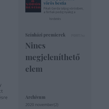
vörös bestia
Pikali Gerda talpig vörösben,
a férfiak pedig nyakig a
pácban - az Újszínházban!
hirdetés
Színházi premierek
Nincs
megjeleníthető
elem
y
tt
Archívum
ésre
2020 november
(
2
)