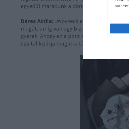
egyedül maradunk a döntéseinkkel, amiket 
authenti
Béres Attila:
„Woyzeck egy apró csavar egy 
magát, amíg van egy biztos pont a világegye
gyerek. Ahogy ez a pont megszűnik, Woyzec
ezáltal kizárja magát a társadalomból és a