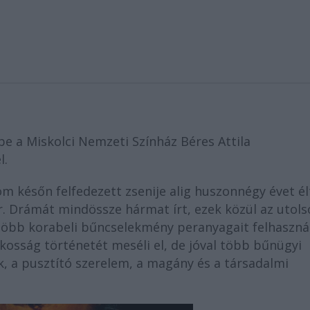
 a Miskolci Nemzeti Színház Béres Attila
l.
om későn felfedezett zsenije alig huszonnégy évet él
r. Drámát mindössze hármat írt, ezek közül az utols
 több korabeli bűncselekmény peranyagait felhaszná
lkosság történetét meséli el, de jóval több bűnügyi
k, a pusztító szerelem, a magány és a társadalmi