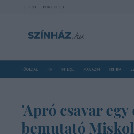
PORT
.hu
PORT TICKET
FŐOLDAL
HÍR
INTERJÚ
MAGAZIN
KRITIKA
S
'Apró csavar egy
bemutató Misko