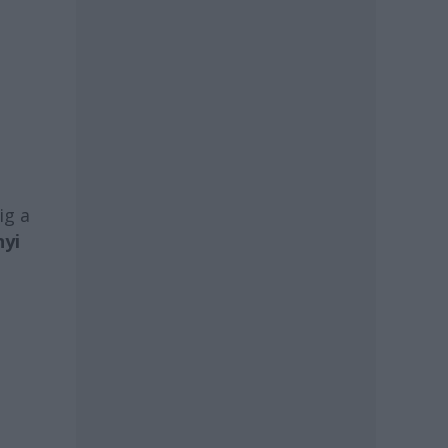
ig a
nyi