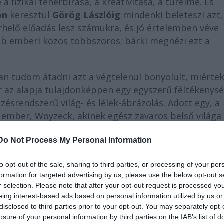
 fizikai teherbírása, a kreativitása, a türelme. És
on
keresztül
Görög Lászlóig
mindenki beleteszi azt,
erhelő előadás lesz számukra, és jó értelemben véve
bb emberi közös többszörös; bárki megnézi ezt a
n tudom átadni azt a végtelenül bonyolult, miértek
r az alapja tulajdonképpen egy egyszerű féltékenysé
zésrendszerű világ- és lélek-ábrázolás. Adott egy, a
 ember, Woyzeck, akinek egész zavaros belső világa
s ha van, akkor hogy lehet, hogy az emberiséget még
Do Not Process My Personal Information
z a társadalom, amely megjelenik körülötte a drámáb
ikus.”
to opt-out of the sale, sharing to third parties, or processing of your per
formation for targeted advertising by us, please use the below opt-out s
r selection. Please note that after your opt-out request is processed y
átosabb próbafolyamat, amiben részem volt. Tudom,
eing interest-based ads based on personal information utilized by us or
em instruálni, pláne eljátszani, mégis nagyon nagy
disclosed to third parties prior to your opt-out. You may separately opt-
rűek, nincs egy pillanat "felfutás" sem, hanem mind
losure of your personal information by third parties on the IAB’s list of