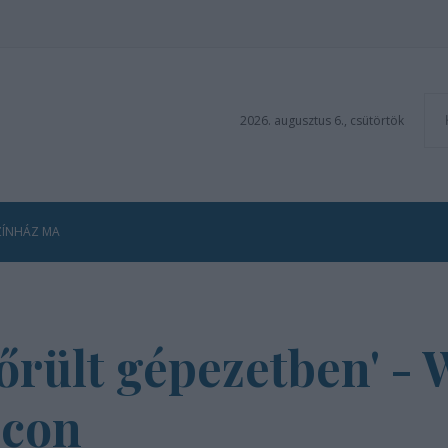
2026. augusztus 6., csütörtök
ZÍNHÁZ MA
 őrült gépezetben' -
lcon