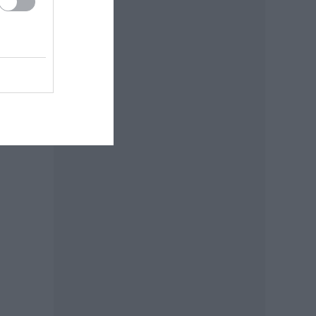
tani
és a