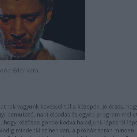
otók: Éder Vera
tnak vagyunk kevéssel túl a közepén. Jó érzés, hog
nnyi bemutató, napi előadás és egyéb program melle
, hogy közösen gondolkodva haladjunk lépésről lép
mindig mindenki színen van, a próbák során minden