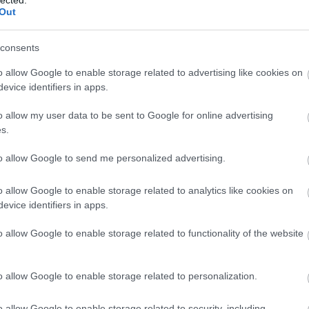
Out
consents
olgozott a Woyzecken, a darab történetét főként ké
yilkosság ihlette: a Schmolling- és a Woyzeck-ügy.
o allow Google to enable storage related to advertising like cookies on
evice identifiers in apps.
 szó, és az elkövetők elemeállapotát,
íróság.
Daniel Schmolling
dohánysodró iparos halál
o allow my user data to be sent to Google for online advertising
Johann Christian Woyzecket
, a negyvenegy éves
s.
ték le Lipcsében, 1824-ben. Mindkét férfi kiszolgált
to allow Google to send me personalized advertising.
pján mindkettőt kínozták látomások, megérzések,
és mindketten több szúrással végeztek áldozatukka
o allow Google to enable storage related to analytics like cookies on
figurát teremtett, akinek sorsáért elsősorban a
evice identifiers in apps.
ny felelős.
o allow Google to enable storage related to functionality of the website
eldolgozhatatlan világnak a megértése, a megérté
netben. Hiszen annyi buktató vesz minket körül,
o allow Google to enable storage related to personalization.
feldolgozhatatlan dolgokat követünk el - látszólag
esettebb "megoldásokat" találjuk. És végül mindann
o allow Google to enable storage related to security, including