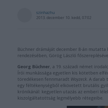
szinhazhu
2013. december 10. kedd, 07:02
Büchner drámáját december 8-án mutatta be
rendezésében, Görög László főszerepléséve
Georg Büchner
, a 19. századi német irodal
Írói munkássága egyetlen kis kötetben elfé
töredékesen fennmaradt
Woyzeck
. A darab
egy féltékenységből elkövetett brutális gyi
krónikánál: kegyetlen utazás az emberi léle
kiszolgáltatottság legmélyebb rétegeibe.