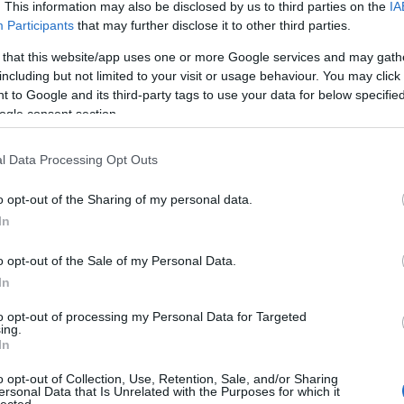
. This information may also be disclosed by us to third parties on the
IA
onttól adott pontig tart, majd jön a következő jelenet
Participants
that may further disclose it to other third parties.
lni, csak nekifutni, lesz ami lesz, legfeljebb nem
n gondolkodni, de nem tudok (nem lehet?) aprólékos
 that this website/app uses one or more Google services and may gath
including but not limited to your visit or usage behaviour. You may click 
 azt hiszem sok mindenben fog segíteni. Ha nem: a
 to Google and its third-party tags to use your data for below specifi
ogle consent section.
l Data Processing Opt Outs
o opt-out of the Sharing of my personal data.
In
o opt-out of the Sale of my Personal Data.
In
to opt-out of processing my Personal Data for Targeted
ing.
In
o opt-out of Collection, Use, Retention, Sale, and/or Sharing
ersonal Data that Is Unrelated with the Purposes for which it
lected.