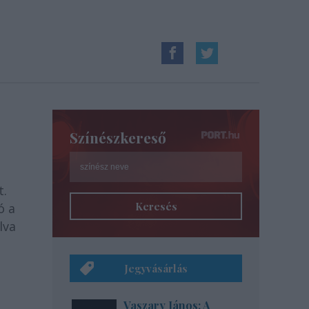
Színészkereső
t.
Keresés
ó a
lva
Jegyvásárlás
Vaszary János: A