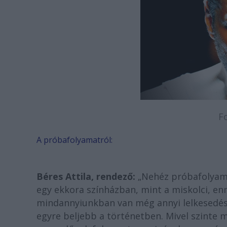
F
A próbafolyamatról:
Béres Attila, rendező:
„Nehéz próbafolyama
egy ekkora színházban, mint a miskolci, e
mindannyiunkban van még annyi lelkesedés
egyre beljebb a történetben. Mivel szinte 