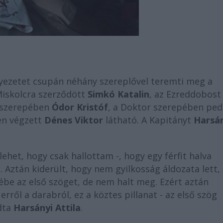
nyezetet csupán néhány szereplővel teremti meg a
Miskolcra szerződött
Simkó Katalin
, az Ezreddobost
 szerepében
Ódor Kristóf
, a Doktor szerepében ped
en végzett
Dénes Viktor
látható. A Kapitányt
Harsá
lehet, hogy csak hallottam -, hogy egy férfit halva
. Aztán kiderült, hogy nem gyilkosság áldozata lett,
be az első szöget, de nem halt meg. Ezért aztán
ről a darabról, ez a köztes pillanat - az első szög
ndta
Harsányi Attila
.