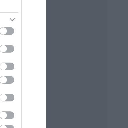
t, a
os
l.
sére
yian