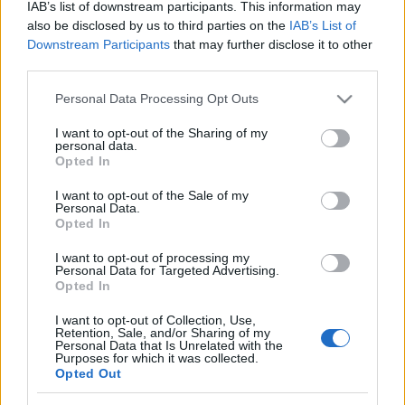
IAB’s list of downstream participants. This information may
also be disclosed by us to third parties on the
IAB’s List of
Downstream Participants
that may further disclose it to other
third parties.
Please note that this website/app uses one or more Google
Personal Data Processing Opt Outs
services and may gather and store information including but
not limited to your visit or usage behaviour. You may click to
I want to opt-out of the Sharing of my
personal data.
grant or deny consent to Google and its third-party tags to
Opted In
use your data for below specified purposes in below Google
consent section.
I want to opt-out of the Sale of my
Personal Data.
Opted In
"Tanuljuk ezt az új rendszert az összes betegségével
I want to opt-out of processing my
együtt, tanuljuk, hogy mi a demokrácia. Milyen az,
Personal Data for Targeted Advertising.
hogy nekem lehet más meggyőződésem, mint neked,
Opted In
de attól én még nem vagyok a te ellenséged. És ettől
nem kell gyűlölnöd engem, és nekem pedig
I want to opt-out of Collection, Use,
Retention, Sale, and/or Sharing of my
tiszteletben kell tartanom a te meggyőződésedet
Personal Data that Is Unrelated with the
Purposes for which it was collected.
egészen addig a pillanatig, amíg az emberi keretek
Opted Out
között nyilvánul meg. Azt gondolom, hogy nagyon
sokáig csak egy elfogadott értékrend volt hatalmon,