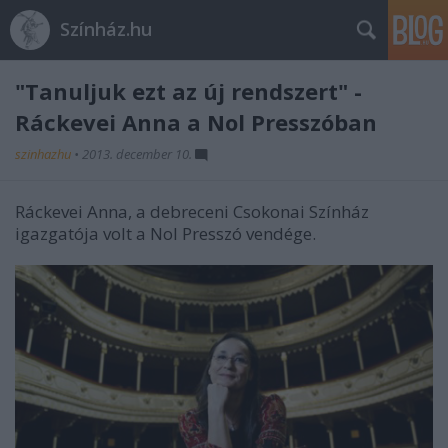
Színház.hu
"Tanuljuk ezt az új rendszert" -
Ráckevei Anna a Nol Presszóban
szinhazhu
•
2013. december 10.
Ráckevei Anna, a debreceni Csokonai Színház
igazgatója volt a Nol Presszó vendége.