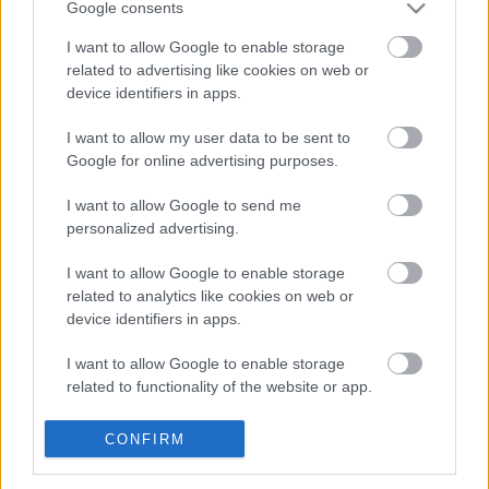
Google consents
és azért, mert ez most megváltozott, nagyon nehéz
elfogadni, hogy van egyfajta oda-vissza hullámzás.
I want to allow Google to enable storage
(...) Azzal, hogy elfogadtam az MMA felkérését, és
related to advertising like cookies on web or
tagként beléptem oda, kiálltam az egyik oldal
device identifiers in apps.
mellett, mivel ez az oldal hozta létre a Művészeti
Akadémiát, ami nagyon sokak szemében - a másik
I want to allow my user data to be sent to
oldalon - nem elfogadott dolog" - mondta
Ráckevei
Google for online advertising purposes.
Anna
a Nol TV-nek.
I want to allow Google to send me
personalized advertising.
I want to allow Google to enable storage
related to analytics like cookies on web or
device identifiers in apps.
I want to allow Google to enable storage
related to functionality of the website or app.
Ajánlott bejegyzések:
I want to allow Google to enable storage
CONFIRM
related to personalization.
Meghalt Böröndi Tamás