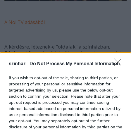
A Nol TV adásából:
A kérdésre, léteznek-e "oldalak" a színházban,
Ráckevei Anna
így felelt: "Az embernek van egyfajta
világnézete, politikai meggyőződése, de én azt
szinhaz -
Do Not Process My Personal Information
gondolom, az lenne egészséges, ha ezt négyévenként,
a választófülkében nyilvánítaná ki az ember.
If you wish to opt-out of the sale, sharing to third parties, or
Egyébként a szakmáról kéne hogy szóljon a színházi
processing of your personal or sensitive information for
élet. (...)"
targeted advertising by us, please use the below opt-out
section to confirm your selection. Please note that after your
opt-out request is processed you may continue seeing
interest-based ads based on personal information utilized by
us or personal information disclosed to third parties prior to
your opt-out. You may separately opt-out of the further
disclosure of your personal information by third parties on the