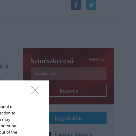
Színészkereső
át a
ek
hogy
Keresés
sonal or
ection to
Jegyvásárlás
ou may
 personal
out of the
Vaszary János: A