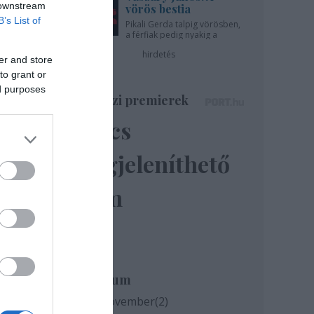
 downstream
vörös bestia
B’s List of
Pikali Gerda talpig vörösben,
a férfiak pedig nyakig a
pácban - az Újszínházban!
hirdetés
er and store
to grant or
ed purposes
Színházi premierek
Nincs
megjeleníthető
elem
bárki
es,
ám,
Archívum
2020 november
(
2
)