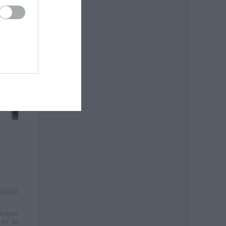
milyen
és az