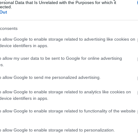
ná magát zenés színpadi darabok producereként is, 
ersonal Data that Is Unrelated with the Purposes for which it
lected.
ettem valamelyik jónevű rendező érdeklődését, bátran
Out
lmemhez!" -
árulta el.
consents
That nevű együttessel vált ismertté, 1996-ban szóló
 mellett három önálló lemezt is megjelentetett. A
o allow Google to enable storage related to advertising like cookies on
evice identifiers in apps.
 felállásban, újra együtt zenél majd, addig azonban
 Budapesten lép fel Swings Both Way Live című
o allow my user data to be sent to Google for online advertising
s.
to allow Google to send me personalized advertising.
Forrás: Daily Star, Fotó: facebook.com/robbiew
o allow Google to enable storage related to analytics like cookies on
evice identifiers in apps.
o allow Google to enable storage related to functionality of the website
o allow Google to enable storage related to personalization.