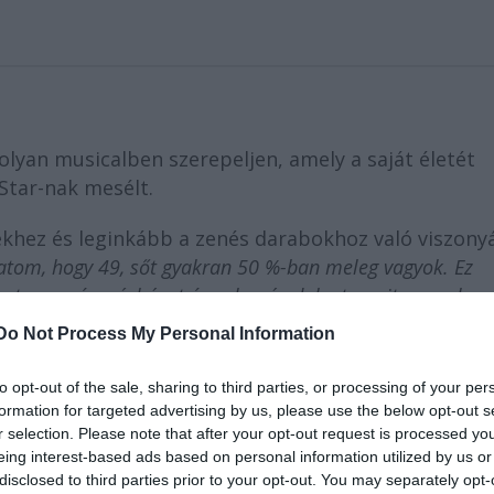
olyan musicalben szerepeljen, amely a saját életét
 Star-nak mesélt.
khez és leginkább a zenés darabokhoz való viszony
tom, hogy 49, sőt gyakran 50 %-ban meleg vagyok. Ez
t, a zenés színházat és sok más dolgot, amit az ember
 magyarázta
Robbie Williams
, aki arról is beszélt, 
Do Not Process My Personal Information
yik hollywoodi stúdió megfilmesíti az életét. Az
 játszaná a főszerepet.
to opt-out of the sale, sharing to third parties, or processing of your per
formation for targeted advertising by us, please use the below opt-out s
r selection. Please note that after your opt-out request is processed y
eing interest-based ads based on personal information utilized by us or
disclosed to third parties prior to your opt-out. You may separately opt-