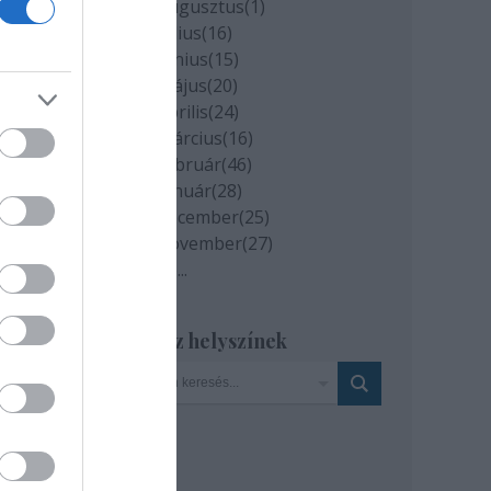
de a
2020 augusztus
(
1
)
2020 július
(
16
)
2020 június
(
15
)
2020 május
(
20
)
2020 április
(
24
)
2020 március
(
16
)
2020 február
(
46
)
2020 január
(
28
)
2019 december
(
25
)
2019 november
(
27
)
Tovább
...
illiams
Szinház helyszínek