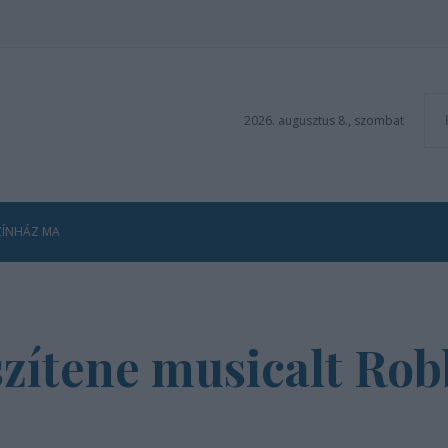
2026. augusztus 8., szombat
ZÍNHÁZ MA
észítene musicalt Ro