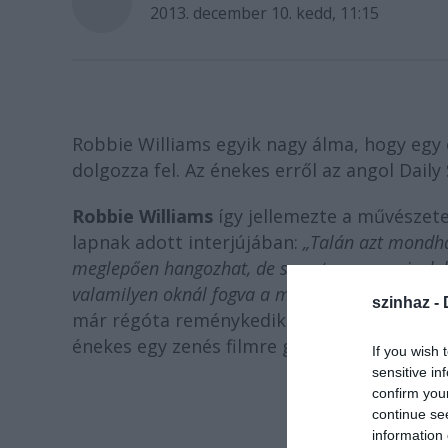
2013. december 10. kedd, 11:15
Robbie Williams egyik nagy álma, hogy egy 
dolgozza fel. Az énekes erről az angol Daily
Robbie Williams
így jellemezte a művészete
lapnak adott interjújában:
„Talán azt mondha
meglepően hangozhat, de szeretem a musicaleke
valamilyen oknál fogva a melegekhez kötnek"
–
szinhaz -
már régóta reménykedik abban, hogy valamel
énekes egy zenés filmre gondol, amelyben ő
If you wish 
sensitive in
confirm you
continue se
information 