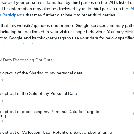
losure of your personal information by third parties on the IAB’s list of
. This information may also be disclosed by us to third parties on the
IA
Participants
that may further disclose it to other third parties.
 that this website/app uses one or more Google services and may gath
including but not limited to your visit or usage behaviour. You may click 
 to Google and its third-party tags to use your data for below specifi
ogle consent section.
l Data Processing Opt Outs
o opt-out of the Sharing of my personal data.
In
o opt-out of the Sale of my Personal Data.
 eljátszani magamat. Nem látok lehetőséget arra, hogy 
In
ie-nak kell alakítania Robbie-t”
– fogalmazott az ének
to opt-out of processing my Personal Data for Targeted
 hollywoodi színész megpróbál majd közel férkőzni hozz
ing.
In
o opt-out of Collection, Use, Retention, Sale, and/or Sharing