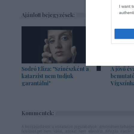
I want t
authenti
Ajánlott bejegyzések:
Sodró Eliza: "Színészként a
A jövő év
katarzist nem tudjuk
bemutató
garantálni"
Vígszính
Kommentek:
A hozzászólások a
vonatkozó jogszabályok
értelmében felhaszná
felelősséget nem vállal, azokat nem ellenőrzi. Kifogás eseté