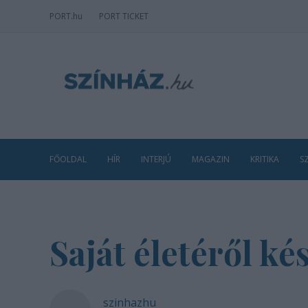
PORT
.hu
PORT TICKET
FŐOLDAL
HÍR
INTERJÚ
MAGAZIN
KRITIKA
S
Saját életéről k
szinhazhu