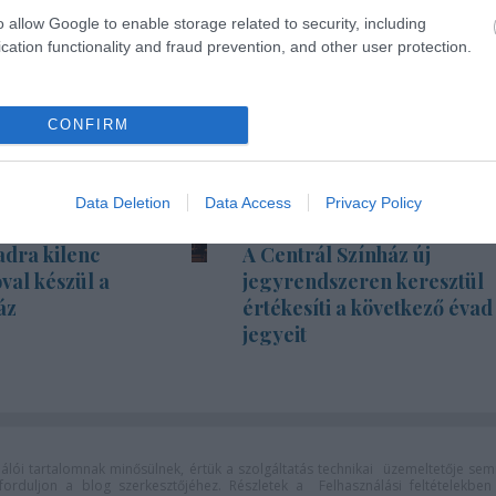
o allow Google to enable storage related to security, including
cation functionality and fraud prevention, and other user protection.
CONFIRM
Data Deletion
Data Access
Privacy Policy
adra kilenc
A Centrál Színház új
val készül a
jegyrendszeren keresztül
áz
értékesíti a következő évad
jegyeit
lói tartalomnak minősülnek, értük a
szolgáltatás technikai
üzemeltetője sem
n forduljon a blog szerkesztőjéhez. Részletek a
Felhasználási feltételekben