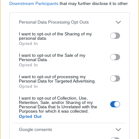
Downstream Participants
that may further disclose it to other
third parties.
Please note that this website/app uses one or more Google
Personal Data Processing Opt Outs
services and may gather and store information including but
not limited to your visit or usage behaviour. You may click to
I want to opt-out of the Sharing of my
personal data.
grant or deny consent to Google and its third-party tags to
A Himnusz (vissza)fejlődéstörténet, amely egy végletekig
Opted In
use your data for below specified purposes in below Google
lecsúszott család életén keresztül kínál alternatívát a
consent section.
I want to opt-out of the Sale of my
hétköznapok túlélésére, lehetséges megoldásokat a
Personal Data.
személyközi konfliktusok kezelésére, vagy elviselhetővé
Opted In
tételére. A házaspár élete keservesen groteszk, de mégis
I want to opt-out of processing my
működő rendszer szerint zajlik, amelyben mindennek
Personal Data for Targeted Advertising.
értelme van: a szemét pénzre váltható, a pénz fél deci
Opted In
alkoholra, az alkohol örömre vagy tombolásra:
megtisztulásra, de legalábbis feszültség-levezetésre.
I want to opt-out of Collection, Use,
Retention, Sale, and/or Sharing of my
Nyomorúságos, de szeretettel teli életük akkor vesz
Personal Data that Is Unrelated with the
hirtelen fordulatot, amikor a társadalmi szolidaritás, a
Purposes for which it was collected.
Opted Out
maga kegyetlen szenvtelenségével, érzéketlen
jóakarásával „segítségükre siet”. Ők ketten pedig
Google consents
megkísérlik a lehetetlent: megőrizni az emberi