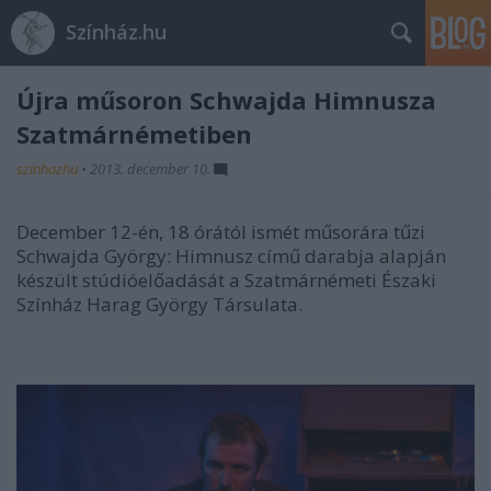
Színház.hu
Újra műsoron Schwajda Himnusza
Szatmárnémetiben
szinhazhu
•
2013. december 10.
December 12-én, 18 órától ismét műsorára tűzi
Schwajda György: Himnusz című darabja alapján
készült stúdióelőadását a Szatmárnémeti Északi
Színház Harag György Társulata.