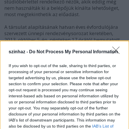
stúdióbérlettel rendelkező nézők, akik eddig még
nem használták ki a belépőjük kínálta lehetőséget,
most megtekinthetik az előadást.
A társulat alapításának hatvan éves évfordulójára
szervezett ünnepi rendezvénysorozat keretében,
2013. október 5-én, pénteken 17 órától bemutatott
produkciót Csiki Zsolt vitte színre, szereplői pedig
Gaál Gyula és Gál Ágnes.
szinhaz -
Do Not Process My Personal Information
If you wish to opt-out of the sale, sharing to third parties, or
processing of your personal or sensitive information for
targeted advertising by us, please use the below opt-out
section to confirm your selection. Please note that after your
opt-out request is processed you may continue seeing
interest-based ads based on personal information utilized by
us or personal information disclosed to third parties prior to
your opt-out. You may separately opt-out of the further
disclosure of your personal information by third parties on the
IAB’s list of downstream participants. This information may
also be disclosed by us to third parties on the
IAB’s List of