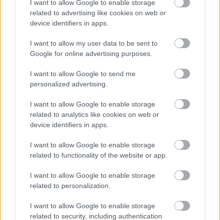
méltóságot, emelt fővel felállni az utolsó utáni
I want to allow Google to enable storage
pillanatban is. A Himnusz hősei antihősök, akik
related to advertising like cookies on web or
folyamatosan haladnak a szakadék felé, és egy idő után
device identifiers in apps.
már észre sem veszik, hogy csak összekapaszkodva,
egymást kiegyensúlyozva kerülhetik el a zuhanást.
I want to allow my user data to be sent to
Google for online advertising purposes.
A
Himnusz
díszleteit a rendező, Csiki Zsolt tervezte, a
I want to allow Google to send me
jelmezek Szabó Anna munkáját dicsérik, az előadás
personalized advertising.
ügyelője és súgója Dobos Kata.
I want to allow Google to enable storage
related to analytics like cookies on web or
device identifiers in apps.
I want to allow Google to enable storage
related to functionality of the website or app.
I want to allow Google to enable storage
related to personalization.
I want to allow Google to enable storage
related to security, including authentication