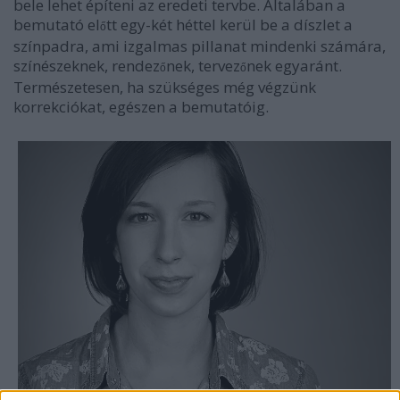
bele lehet építeni az eredeti tervbe. Általában a
bemutató el
tt egy-két héttel kerül be a díszlet a
ő
színpadra, ami izgalmas pillanat mindenki számára,
színészeknek, rendez
nek, tervez
nek egyaránt.
ő
ő
Természetesen, ha szükséges még végzünk
korrekciókat, egészen a bemutatóig.