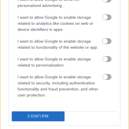
A munka elején szeretem sokszor elolvasni a
personalized advertising.
darabot és kijegyzetelni. A színhelyek mellett
leginkább azokat a pontokat figyelem, ahol a
I want to allow Google to enable storage
szerepl
k egymáshoz való viszonya átalakul, ahol
ő
related to analytics like cookies on web or
egy jelenet új helyzetet teremt. Mivel általában
device identifiers in apps.
csapatban dolgozunk, el
ször leülünk közösen
ő
ötletelni, de az is gyakori, hogy a rendez
nek már
ő
I want to allow Google to enable storage
van konkrét elképzelése, amib
l ki tudunk indulni.
related to functionality of the website or app.
ő
Természetesen az anyagi keretek is beleszólnak a
tervezésbe. A tapasztalat azt mutatja, hogy addig
I want to allow Google to enable storage
nyújtózkodunk, ameddig a takarónk ér, és még egy
related to personalization.
kicsit tovább. Például most a
nél, ami egy
Reflex
I want to allow Google to enable storage
kisebb költségvetés
el
adás volt, el
ször nagy
ű
ő
ő
related to security, including authentication
falrendszereket találtunk ki, de be kellett látnunk,
functionality and fraud prevention, and other
hogy erre nem lesz pénzünk. Végül épp a
user protection.
kényszerhelyzet ihlette azt a letisztult, gumifalakból
álló teret, ami az el
adás díszlete lett, ami jobban
ő
szolgálja a produkciót, mint az els
elképzelés.
ő
CONFIRM
Van olyan elképzelésed, amit mindenképpen