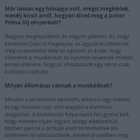
Már lassan egy hónapja volt, mégis megkérlek,
mesélj kicsit arról, hogyan élted meg a Junior
Prima Díj elnyerését?
Nagyon meglep
dtem, és nagyon jólesett. Az, hogy
ő
Keresztes Gabi is megkapta, és együtt örülhettünk,
még szuperebbé tette az egészet. Jó érzés, hogy
elismerik a munkánkat, és nyomon követnek minket,
annak ellenére, hogy az el
adásaink egy része csak
ő
külföldön látható.
Milyen állomásai vannak a munkádnak?
Minden a tervezéssel kezd
dik, elkészül egy makett
ő
és egy m
szaki rajz, ami alapján a kivitelez
ű
ő
dolgozhat. A kivitelezési folyamatot felügyelni kell,
hogy minden olyan legyen, ahogy elképzeltük.
Közben persze a próbák alatt történhetnek (és
történnek is) változtatások, amiket jó esetben még