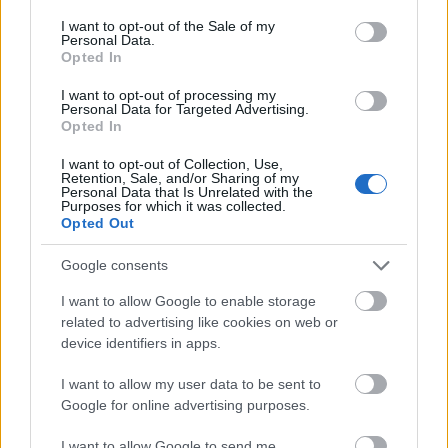
láttam el
adásaikat, de az els
közös munkánk egy
consent section.
ő
ő
I want to opt-out of the Sale of my
rövid próbaid
szakos, kísérleti el
adás volt, a
Personal Data.
ő
ő
Opted In
cím
projekt a MU Színházban. Ugyanebben
Törmelékek
ű
az évadban Nagy Fruzsinának asszisztáltam
I want to opt-out of processing my
a
ben, ekkor ismerhettem meg jobban a
Personal Data for Targeted Advertising.
Cseresznyéskert
Opted In
csapatot.
I want to opt-out of Collection, Use,
Az els
nagyobb lélegzet
Szputnyikos munkám
Retention, Sale, and/or Sharing of my
ő
vételű
Personal Data that Is Unrelated with the
Mainzban a
Halál az
en jelmezeinek
Purposes for which it was collected.
Orient expressz
Opted Out
tervezése volt. Nagyon jó emlékeket őrzök erről az
időszakról, nagyon jó csapat állt össze, de fel kellett
Google consents
venni a ritmust. Minden színháznak megvan a saját
infrastruktúrája, ezért a bels
m
ködését meg kell
ő
ű
I want to allow Google to enable storage
ismerni. Eleinte a német nyelv is nehézséget jelentett,
related to advertising like cookies on web or
de most már azzal sincs gond.
device identifiers in apps.
Hogyan kezdesz neki egy díszlet
I want to allow my user data to be sent to
megtervezésének?
Google for online advertising purposes.
I want to allow Google to send me