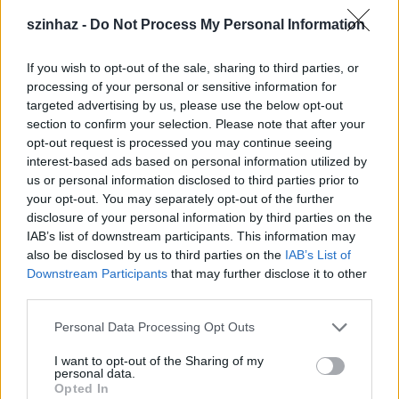
szinhaz -
Do Not Process My Personal Information
If you wish to opt-out of the sale, sharing to third parties, or
processing of your personal or sensitive information for
targeted advertising by us, please use the below opt-out
section to confirm your selection. Please note that after your
opt-out request is processed you may continue seeing
interest-based ads based on personal information utilized by
us or personal information disclosed to third parties prior to
your opt-out. You may separately opt-out of the further
disclosure of your personal information by third parties on the
IAB’s list of downstream participants. This information may
also be disclosed by us to third parties on the
IAB’s List of
Downstream Participants
that may further disclose it to other
third parties.
Te hivatalosan nem vagy a Szputnyik társulati
Please note that this website/app uses one or more Google
Personal Data Processing Opt Outs
tagja, de már elég régóta velük dolgozol.
services and may gather and store information including but
Hogyan ismerkedtél meg a csapattal?
not limited to your visit or usage behaviour. You may click to
I want to opt-out of the Sharing of my
personal data.
grant or deny consent to Google and its third-party tags to
Opted In
Mint társulat, ismertem
ket korábban is, hiszen
ő
use your data for below specified purposes in below Google