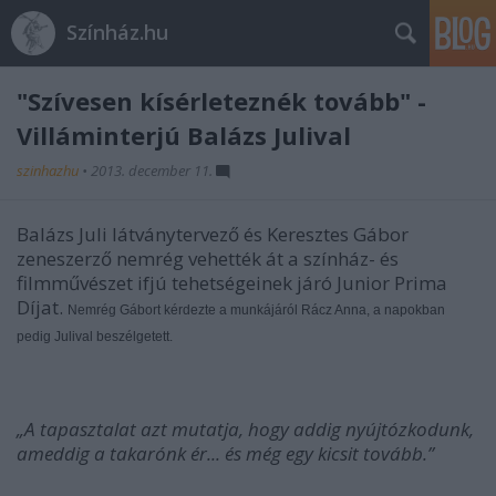
Színház.hu
"Szívesen kísérleteznék tovább" -
Villáminterjú Balázs Julival
szinhazhu
•
2013. december 11.
Balázs Juli látványtervez
ő
és Keresztes Gábor
zeneszerz
ő
nemrég vehették át a színház- és
filmm
ű
vészet ifjú tehetségeinek járó Junior Prima
Díjat.
Nemrég Gábort kérdezte a munkájáról Rácz Anna, a napokban
pedig Julival beszélgetett.
„A tapasztalat azt mutatja, hogy addig nyújtózkodunk,
ameddig a takarónk ér... és még egy kicsit tovább.”