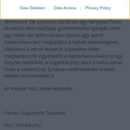
szeretnél egyszer megvalósítani?
Data Deletion
Data Access
Privacy Policy
Azt hiszem nincs egy konkrét tér, amit szeretnék
létrehozni. De szívesen csinálnék egy helyspecifikus
el
adást, ami másfajta gondolkodást igényel, mint
ő
egy létez
tér átformálása, hiszen egy adott
ő
helyszínben kell megtalálni a rejtett lehet
ségeket,
ő
ráadásul a néz
k helyét is szabadon lehet
ő
meghatározni. Egyébként a diplomamunkám is egy
helyhez kötődött, a Fogasházhoz, ahol a bels
udvar
ő
falaira vetítettünk. Szívesen kísérleteznék tovább
videós technikákkal is.
Az interjút Rácz Anna készítette
Forrás: Szputnyik Társulat
Usz.: Színház.hu