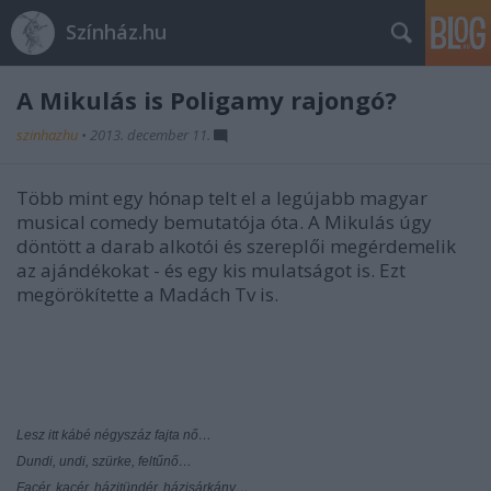
Színház.hu
A Mikulás is Poligamy rajongó?
szinhazhu
•
2013. december 11.
Több mint egy hónap telt el a legújabb magyar
musical comedy bemutatója óta. A Mikulás úgy
döntött a darab alkotói és szereplői megérdemelik
az ajándékokat - és egy kis mulatságot is. Ezt
megörökítette a Madách Tv is.
Lesz itt kábé négyszáz fajta nő…
Dundi, undi, szürke, feltűnő…
Facér, kacér, házitündér, házisárkány…