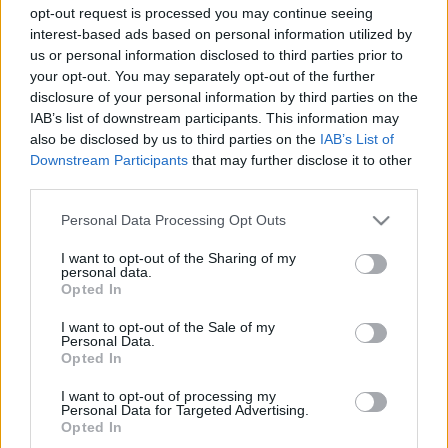
opt-out request is processed you may continue seeing
interest-based ads based on personal information utilized by
Az
Orosz Dénes
filmje alapján készült szórakoztató
us or personal information disclosed to third parties prior to
vígjátékhoz saját zenét komponált
Bolba Tamás
, a
your opt-out. You may separately opt-out of the further
szövegkönyvet pedig
Szente Vajk
és
Galambos
disclosure of your personal information by third parties on the
Attila
, illetve a Madách Színház igazgatója,
Szirtes
IAB’s list of downstream participants. This information may
Tamás
jegyzi, aki egyben a darab rendezője.
also be disclosed by us to third parties on the
IAB’s List of
Downstream Participants
that may further disclose it to other
third parties.
Please note that this website/app uses one or more Google
Personal Data Processing Opt Outs
services and may gather and store information including but
not limited to your visit or usage behaviour. You may click to
I want to opt-out of the Sharing of my
personal data.
grant or deny consent to Google and its third-party tags to
Opted In
use your data for below specified purposes in below Google
consent section.
I want to opt-out of the Sale of my
Personal Data.
Opted In
I want to opt-out of processing my
Personal Data for Targeted Advertising.
Opted In