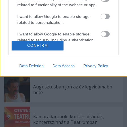
related to functionality of the website or app.
I want to allow Google to enable storage
related to personalization.
I want to allow Google to enable storage
Címkék:
musical
Madách Színház
Poligamy
related to security, including authentication
CONFIRM
functionality and fraud prevention, and other
user protection.
Data Deletion
Data Access
Privacy Policy
Ajánlott bejegyzések:
Augusztusban jön az év legvidámabb
hete
Kamaradarabok, kortárs drámák,
koncertszínház a Teátrumban