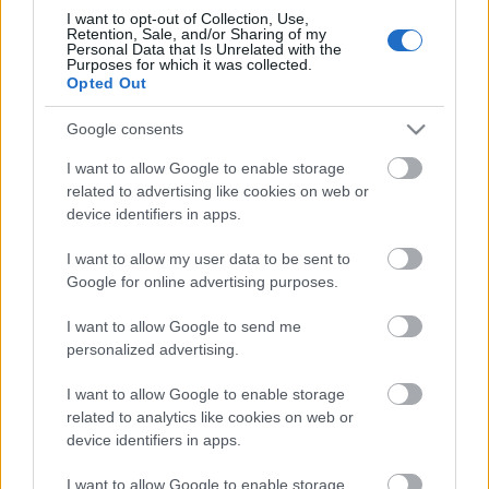
I want to opt-out of Collection, Use,
Retention, Sale, and/or Sharing of my
Personal Data that Is Unrelated with the
Purposes for which it was collected.
Opted Out
Google consents
I want to allow Google to enable storage
A
Poligamy
című film musical változatát kettős
related to advertising like cookies on web or
szereposztásban játsszák a Madách Színházban, a
device identifiers in apps.
főszerepekben
Nagy Sándor
és
Nagy Balázs, Balla
Eszter
és
Kovalik Ági, Gallusz Nikolett
és
I want to allow my user data to be sent to
Oroszlán Szonja,
valamint
Sánta László
és
Szente
Google for online advertising purposes.
Vajk
látható, egy kisebb szerep erejéig pedig
I want to allow Google to send me
Székhelyi József
is feltűnik a darabban.
personalized advertising.
I want to allow Google to enable storage
A Poligamy decemberben is
látható
lesz.
related to analytics like cookies on web or
Következő előadások: december 12., 13., 14., 15.,
device identifiers in apps.
16., 17., és 18-án.
I want to allow Google to enable storage