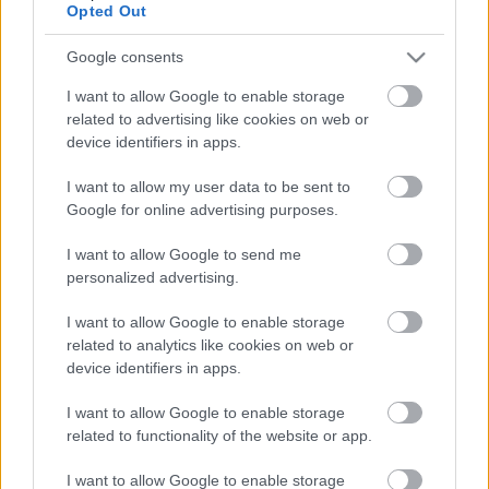
Opted Out
vagyon - például díszletek, jelmezek, bútorok -
nyilvántartási értéken való átvezetéssel ingyenesen
Google consents
kerülnek az átvevőhöz, a vagyontárgyak kezelésének
joga a Budapesti Operettszínházat illeti meg.
I want to allow Google to enable storage
related to advertising like cookies on web or
device identifiers in apps.
A határozat arra is kiterjed, hogy a közgyűlés a
Budapesti Operettszínház főigazgatói álláshelyére
I want to allow my user data to be sent to
kiírt pályázati felhívást visszavonja, az új vezetői
Google for online advertising purposes.
pályázat kiírása 2014. január elseje után az átvevő,
I want to allow Google to send me
azaz az Emberi Erőforrások Minisztériuma
personalized advertising.
kizárólagos jogosultsága.
I want to allow Google to enable storage
related to analytics like cookies on web or
device identifiers in apps.
Forrás: MTI
I want to allow Google to enable storage
related to functionality of the website or app.
I want to allow Google to enable storage