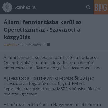
Színház.hu
Állami fenntartásba kerül az
Operettszínház - Szavazott a
közgyűlés
szinhazhu
•
2013. december 11.
Állami fenntartású lesz január 1-jétől a Budapesti
Operettszínház, miután elfogadta az erről szóló
előterjesztést a Fővárosi Közgyűlés december 11-én.
A javaslatot a Fidesz-KDNP-s képviselők 20 igen
szavazatával fogadták el, az Együtt-PM két
képviselője tartózkodott, az MSZP-s képviselők nem
nyomtak gombot.
A határozat értelmében a Nagymező utcai teátrum