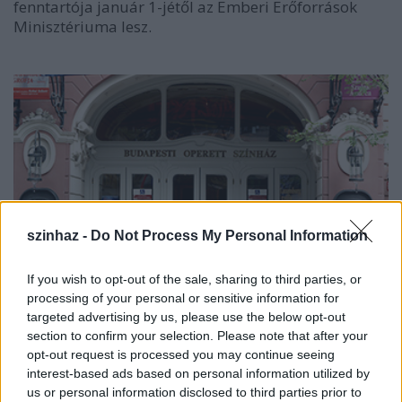
fenntartója január 1-jétől az Emberi Erőforrások
Minisztériuma lesz.
szinhaz -
Do Not Process My Personal Information
If you wish to opt-out of the sale, sharing to third parties, or
processing of your personal or sensitive information for
targeted advertising by us, please use the below opt-out
section to confirm your selection. Please note that after your
opt-out request is processed you may continue seeing
A Budapesti Operettszínházhoz tartozó ingatlanok, így maga
interest-based ads based on personal information utilized by
us or personal information disclosed to third parties prior to
színházépület is - amelynek értéke 7,7 milliárd forint a nemrég készült