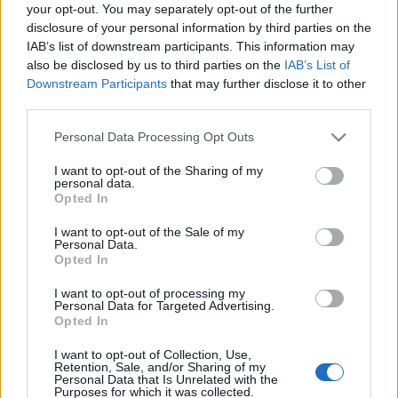
your opt-out. You may separately opt-out of the further
vagyonértékelés szerint - ugyanakkor a főváros tulajdonában maradnak.
disclosure of your personal information by third parties on the
IAB’s list of downstream participants. This information may
also be disclosed by us to third parties on the
IAB’s List of
Downstream Participants
that may further disclose it to other
A kormány még októberben döntött arról, hogy az
third parties.
operettszínház januártól állami fenntartásba kerül.
Please note that this website/app uses one or more Google
Personal Data Processing Opt Outs
services and may gather and store information including but
A közgyűlés most megszavazta, hogy ezzel
not limited to your visit or usage behaviour. You may click to
I want to opt-out of the Sharing of my
összhangban a Fővárosi Önkormányzat és a
personal data.
grant or deny consent to Google and its third-party tags to
Opted In
Budapesti Operettszínház közötti fenntartói
use your data for below specified purposes in below Google
szerződés 2013. december 31-én megszűnik.
consent section.
I want to opt-out of the Sale of my
Personal Data.
Opted In
Az operettszínháznak januártól bérleti díjat kell
I want to opt-out of processing my
fizetnie az ingatlanok használatáért, a közgyűlési
Personal Data for Targeted Advertising.
határozat évi 220 millió forinttal számol. A bérleti
Opted In
szerződés határozatlan időtartamú lesz.
I want to opt-out of Collection, Use,
Retention, Sale, and/or Sharing of my
Personal Data that Is Unrelated with the
Purposes for which it was collected.
Az intézményi feladatok ellátásához szükséges ingó