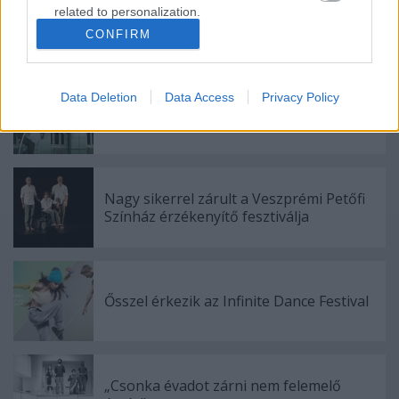
related to personalization.
CONFIRM
I want to allow Google to enable storage
Ajánlott bejegyzések:
related to security, including authentication
functionality and fraud prevention, and other
Data Deletion
Data Access
Privacy Policy
user protection.
Indul az e-Trafó online programsorozat
Nagy sikerrel zárult a Veszprémi Petőfi
Színház érzékenyítő fesztiválja
Ősszel érkezik az Infinite Dance Festival
„Csonka évadot zárni nem felemelő