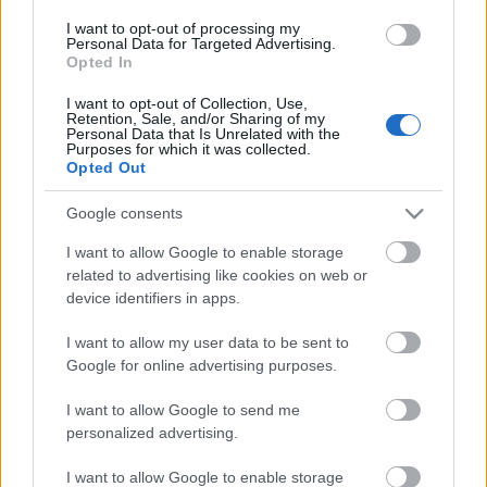
SZEREPOSZTÁS
I want to opt-out of processing my
Gyermek Lautrec:
György László
Personal Data for Targeted Advertising.
Felnőtt Lautrec:
Bárány Péter
f.h.
Opted In
Anya, Adéle Tapié de Céleyran:
Kelemen Dorottya
I want to opt-out of Collection, Use,
Apa, Alphonse de Toulouse-Lautrec:
Emődi Attila
Retention, Sale, and/or Sharing of my
Első szerelem:
Kőhalmi Viktória
Personal Data that Is Unrelated with the
Purposes for which it was collected.
Szerető:
Homolya Patrícia
Opted Out
A szerelem:
Tóth Karolina
Maurice:
Schlégl András
Google consents
Aristide Bruant:
Nagy Csaba
Sors:
Borbély Valéria
I want to allow Google to enable storage
related to advertising like cookies on web or
Arisztokraták, orvosok, montmartre lepkéi és
device identifiers in apps.
pillangói, festőművészek
I want to allow my user data to be sent to
Eszterházy Károly Főiskola Gyakorlóiskola– alapfokú
Google for online advertising purposes.
művészetoktatási intézmény –modern tánccsoport
növendékei
I want to allow Google to send me
personalized advertising.
Harmonikán közreműködik:
Baran Grzegorz
I want to allow Google to enable storage