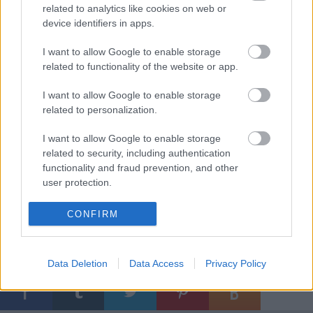
related to analytics like cookies on web or
Díszlettervező:
Mira János
device identifiers in apps.
Jelmeztervező:
Pilinyi Márta
Dramaturg:
Pinczés István
I want to allow Google to enable storage
Zenei konzultáns:
Gulyás Levente
related to functionality of the website or app.
Számítógépes installáció:
Sátori László
Koreográfus asszisztens:
Pintér Lotti
I want to allow Google to enable storage
Asszisztens:
Nánási Ágnes
related to personalization.
I want to allow Google to enable storage
Rendező – koreográfus:
Topolánszky Tamás
related to security, including authentication
functionality and fraud prevention, and other
user protection.
CONFIRM
Data Deletion
Data Access
Privacy Policy