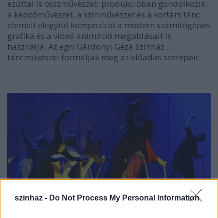
ezúttal is összművészeti produkcióban gondolkozik:
a képzőművészet, a színművészet és a kortárs tánc
elemeit elegyítő kompozíció a modern számítógépes
grafika és a videó animáció megoldásait is
használja. Az egri Gárdonyi Géza Színház
táncművészei formálják meg az előadás szerepeit.
szinhaz -
Do Not Process My Personal Information