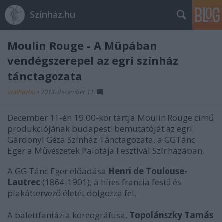
Színház.hu
Moulin Rouge - A Müpában
vendégszerepel az egri színház
tánctagozata
szinhazhu
•
2013. december 11.
December 11-én 19.00-kor tartja Moulin Rouge című
produkciójának budapesti bemutatóját az egri
Gárdonyi Géza Színház Tánctagozata, a GGTánc
Eger a Művészetek Palotája Fesztivál Színházában.
A GG Tánc Eger előadása
Henri de Toulouse-
Lautrec
(1864-1901), a híres francia festő és
plakáttervező életét dolgozza fel.
A balettfantázia koreográfusa,
Topolánszky Tamás