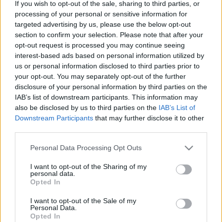
If you wish to opt-out of the sale, sharing to third parties, or
processing of your personal or sensitive information for
targeted advertising by us, please use the below opt-out
section to confirm your selection. Please note that after your
Toulouse-Lautrec,
mint festő a hatásosan
opt-out request is processed you may continue seeing
leegyszerűsített formák, a lakonikus vonalvezetés és
interest-based ads based on personal information utilized by
a választékos színezés mestere volt. Művészete és
us or personal information disclosed to third parties prior to
színesen kiteljesedő, majd tragédiába torkolló élete
your opt-out. You may separately opt-out of the further
szinte kínálja magát egy olyan táncszínpadi
disclosure of your personal information by third parties on the
megvalósításra, amelyben a 19. század második
IAB’s list of downstream participants. This information may
also be disclosed by us to third parties on the
IAB’s List of
felének pezsgő párizsi éjszakai élete, a Moulin Rouge
Downstream Participants
that may further disclose it to other
hamisítatlan atmoszférája biztosítja a hátteret.
third parties.
Please note that this website/app uses one or more Google
Personal Data Processing Opt Outs
services and may gather and store information including but
not limited to your visit or usage behaviour. You may click to
I want to opt-out of the Sharing of my
Moulin Rouge
personal data.
grant or deny consent to Google and its third-party tags to
Opted In
use your data for below specified purposes in below Google
consent section.
I want to opt-out of the Sale of my
táncjáték
Personal Data.
Opted In