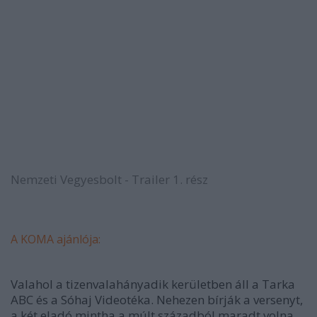
Nemzeti Vegyesbolt - Trailer 1. rész
A KOMA ajánlója:
Valahol a tizenvalahányadik kerületben áll a Tarka
ABC és a Sóhaj Videotéka. Nehezen bírják a versenyt,
a két eladó mintha a múlt századból maradt volna