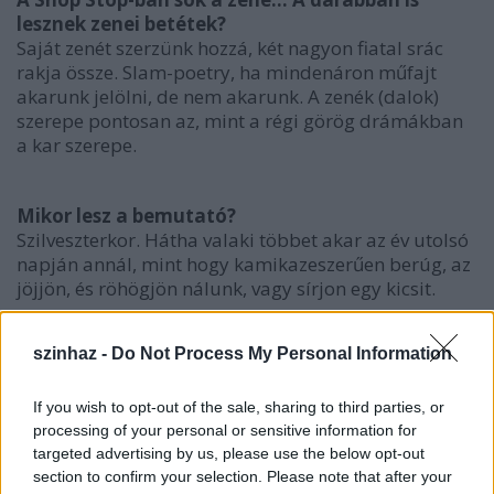
lesznek zenei betétek?
Saját zenét szerzünk hozzá, két nagyon fiatal srác
rakja össze. Slam-poetry, ha mindenáron műfajt
akarunk jelölni, de nem akarunk. A zenék (dalok)
szerepe pontosan az, mint a régi görög drámákban
a kar szerepe.
Mikor lesz a bemutató?
Szilveszterkor. Hátha valaki többet akar az év utolsó
napján annál, mint hogy kamikazeszerűen berúg, az
jöjjön, és röhögjön nálunk, vagy sírjon egy kicsit.
szinhaz -
Do Not Process My Personal Information
Kiknek szól az előadás, és mit kap az a néző, aki
jegyet vált az előadásra?
Mindenkinek szól, akinek tele van a hócipője a
If you wish to opt-out of the sale, sharing to third parties, or
magyar valósággal, de nem bosszankodni akar,
processing of your personal or sensitive information for
hanem röhögni a saját nyomorúságunkon. Hátha
targeted advertising by us, please use the below opt-out
section to confirm your selection. Please note that after your
könnyebb így túlélni. Aki jegyet vált az egy