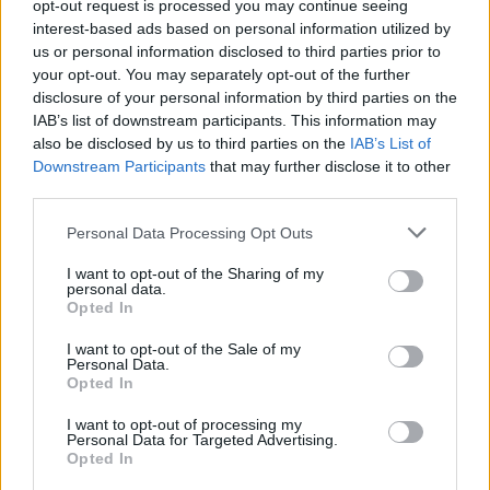
opt-out request is processed you may continue seeing
társadalmi szatírát kap, egy szerelmi háromszög
interest-based ads based on personal information utilized by
köré fonva.
us or personal information disclosed to third parties prior to
your opt-out. You may separately opt-out of the further
disclosure of your personal information by third parties on the
Az interjút készítette:
IAB’s list of downstream participants. This information may
Pintér Zsanett, KOMA Bázis
also be disclosed by us to third parties on the
IAB’s List of
Downstream Participants
that may further disclose it to other
third parties.
A próbákról képekben:
Please note that this website/app uses one or more Google
Personal Data Processing Opt Outs
services and may gather and store information including but
Fotók: Wágner Csapó József
not limited to your visit or usage behaviour. You may click to
I want to opt-out of the Sharing of my
personal data.
grant or deny consent to Google and its third-party tags to
Opted In
use your data for below specified purposes in below Google
consent section.
I want to opt-out of the Sale of my
Personal Data.
Opted In
I want to opt-out of processing my
Personal Data for Targeted Advertising.
Opted In