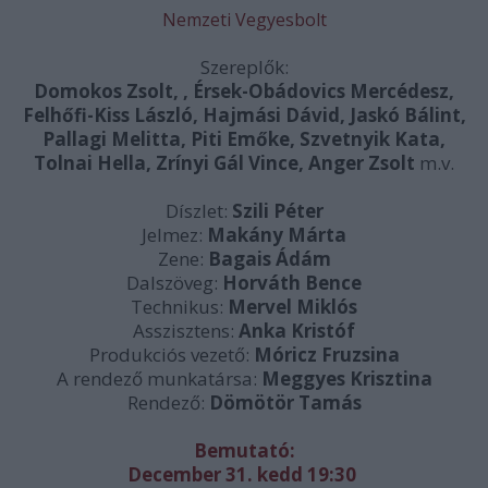
Nemzeti Vegyesbolt
Szereplők:
Domokos Zsolt, , Érsek-Obádovics Mercédesz,
Felhőfi-Kiss László, Hajmási Dávid, Jaskó Bálint,
Pallagi Melitta, Piti Emőke, Szvetnyik Kata,
Tolnai Hella, Zrínyi Gál Vince, Anger Zsolt
m.v.
Díszlet:
Szili Péter
Jelmez:
Makány Márta
Zene:
Bagais Ádám
Dalszöveg:
Horváth Bence
Technikus:
Mervel Miklós
Asszisztens:
Anka Kristóf
Produkciós vezető:
Móricz Fruzsina
A rendező munkatársa:
Meggyes Krisztina
Rendező:
Dömötör Tamás
Bemutató:
December 31. kedd 19:30