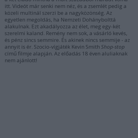
itt. Videót már senki nem néz, és a zsemlét pedig a
közeli multinál szerzi be a nagyközönség. Az
egyetlen megoldás, ha Nemzeti Dohánybolttá
alakulnak. Ezt akadályozza az élet, meg egy-két
szerelmi kaland. Remény nem sok, a vásárló kevés,
és pénz sincs semmire. És akinek nincs semmije - az
annyit is ér. Szocio-vígjáték Kevin Smith
Shop-stop
című filmje alapján. Az előadás 18 éven aluliaknak
nem ajánlott!