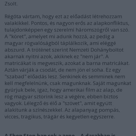
Zsolt.
Régóta vártam, hogy ezt az előadást létrehozzam
valakikkel. Pontos, és nagyon erős az alapkonfliktus,
tulajdonképpen egy szerelmi háromszögről van szó.
A "köret", amelyet mi adunk hozzá, az pedig a
magyar rögvalóságból táplálkozik, ami eléggé
abszurd. A tröténet szerint Nemzeti Dohányboltot
akarnak nyitni azok, akiknek ez "nem jár". A
matricákat is megveszik, azokat a barna matricákat.
Aztán várják a csodát, de nem jön el soha. Ez egy
"szabad" előadás lesz. Senkinek és semminek nem
kell megfelelnünk, csak magunknak. Saját magunkat
gyúrjuk bele, igaz, hogy amerikai film az alap, de
rög magyar sztorink lesz a végére, ebben biztos
vagyok. Lélegző és élő a "szövet", amit együtt
alakítunk a színészekkel. Az alapanyag pompás,
vicces, tragikus, trágár és kegyetlen egyszerre.
A Shop Stop-ban sok a zene... A darabban is