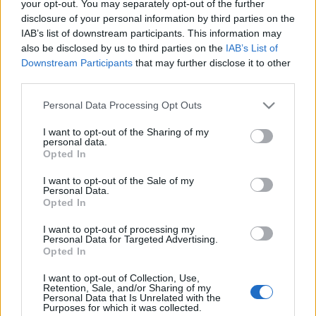
your opt-out. You may separately opt-out of the further
disclosure of your personal information by third parties on the
IAB’s list of downstream participants. This information may
also be disclosed by us to third parties on the
IAB’s List of
Downstream Participants
that may further disclose it to other
third parties.
Please note that this website/app uses one or more Google
Personal Data Processing Opt Outs
services and may gather and store information including but
Cristiano Chiarot,
a La Fenice intendánsa is
not limited to your visit or usage behaviour. You may click to
I want to opt-out of the Sharing of my
personal data.
erőtejesen bírálta az induló miatt a bécsieket.
grant or deny consent to Google and its third-party tags to
Opted In
use your data for below specified purposes in below Google
Szerinte a Radetzky-mars nem a béke, hanem a
consent section.
háború zenéje, amely helyett ők a Nabucco híres
I want to opt-out of the Sale of my
Personal Data.
kórusát, a Va pensierót (Szállj gondolat...) és a
Opted In
Traviata pezsgő-duettjét szerepeltetik a műsorban.
"Ezek az áriák a békét és az egységet hirdetik" -
I want to opt-out of processing my
Personal Data for Targeted Advertising.
fogalmazott.
Opted In
I want to opt-out of Collection, Use,
Az újévi műsorban az egyre keresettebb szoprán,
Retention, Sale, and/or Sharing of my
Personal Data that Is Unrelated with the
Carmen Giannattasio
és az amerikai lírai tenor,
Purposes for which it was collected.