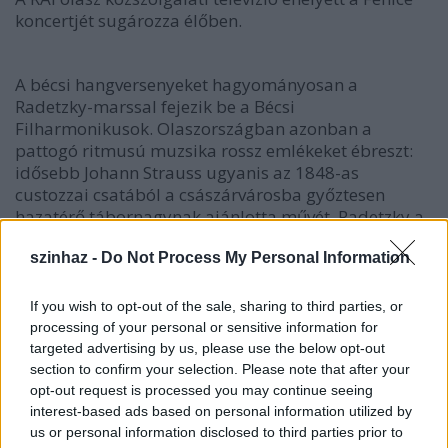
koncertjét sugározza élőben.
A bécsi hangversenyeket hagyományosan a
Radetzky-marssal fejezik be a Bécsi
Filharmonikusok. Olaszországban azonban a
pattogó ritmusú muzsika rossz emlékeket ébreszt:
idősebb Johann Strauss ugyanis az 1848-as
custozzai csatából a császárvárosba győztesen
hazatérő tábornagynak ajánlotta művét. Radetzky a
piemonti ütközetekben jelentős vereséget mért az
szinhaz -
Do Not Process My Personal Information
olasz felkelőkre.
If you wish to opt-out of the sale, sharing to third parties, or
processing of your personal or sensitive information for
targeted advertising by us, please use the below opt-out
section to confirm your selection. Please note that after your
opt-out request is processed you may continue seeing
interest-based ads based on personal information utilized by
us or personal information disclosed to third parties prior to