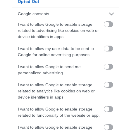
Lawrence Brownlee
lép fel.
Opted Out
Google consents
I want to allow Google to enable storage
A velencei Teatro La Fenice 1792-ben nyílt meg,
related to advertising like cookies on web or
története során többször lángok pusztították. 1996-
device identifiers in apps.
ban éppen befejezték volna a felújítását, amikor
gondatlanság miatt szinte porig égett. 2003-ban
I want to allow my user data to be sent to
nyílt meg újra. A ház pénzügyi helyzete stabil, 2009-
Google for online advertising purposes.
hez képest hárommillió euróval nőtt a bevétel.
"Manapság lehetetlen és nem is igazságos, hogy az
I want to allow Google to send me
állam nagy pénzeket adjon az operaházaknak,
personalized advertising.
ahogy az régen volt. Erőteljesen támaszkodunk saját
forrásainkra, képességeinkre, arra, hogy saját
I want to allow Google to enable storage
előadásokat hozzunk létre, amelyeket aztán újra elő
related to analytics like cookies on web or
lehet venni" - mondta
Cristiano Chiarot.
device identifiers in apps.
I want to allow Google to enable storage
related to functionality of the website or app.
I want to allow Google to enable storage