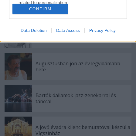
related to personalization.
CONFIRM
Ajánlott bejegyzések:
I want to allow Google to enable storage
related to security, including authentication
functionality and fraud prevention, and other
Data Deletion
Data Access
Privacy Policy
Meghalt Böröndi Tamás
user protection.
Augusztusban jön az év legvidámabb
hete
Bartók dallamok jazz-zenekarral és
tánccal
A jövő évadra kilenc bemutatóval készül a
Vígszínház