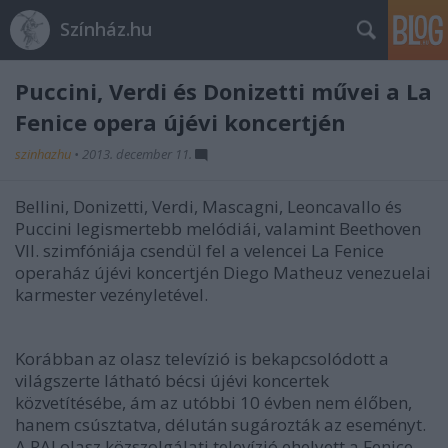
Színház.hu
Puccini, Verdi és Donizetti művei a La
Fenice opera újévi koncertjén
szinhazhu
•
2013. december 11.
Bellini, Donizetti, Verdi, Mascagni, Leoncavallo és
Puccini legismertebb melódiái, valamint Beethoven
VII. szimfóniája csendül fel a velencei La Fenice
operaház újévi koncertjén Diego Matheuz venezuelai
karmester vezényletével.
Korábban az olasz televízió is bekapcsolódott a
világszerte látható bécsi újévi koncertek
közvetítésébe, ám az utóbbi 10 évben nem élőben,
hanem csúsztatva, délután sugározták az eseményt.
A RAI olasz közszolgálati televízió ehelyett a Fenice