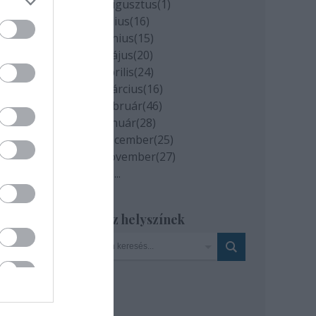
2020 augusztus
(
1
)
eit.
2020 július
(
16
)
2020 június
(
15
)
2020 május
(
20
)
2020 április
(
24
)
2020 március
(
16
)
2020 február
(
46
)
2020 január
(
28
)
2019 december
(
25
)
2019 november
(
27
)
Tovább
...
Szinház helyszínek