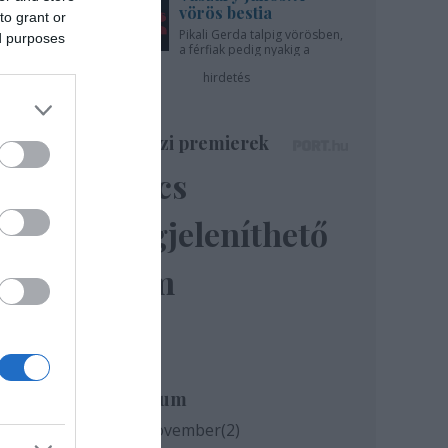
vörös bestia
to grant or
Pikali Gerda talpig vörösben,
ed purposes
a férfiak pedig nyakig a
pácban - az Újszínházban!
hirdetés
Színházi premierek
Nincs
megjeleníthető
elem
ület
Archívum
,
2020 november
(
2
)
ányi