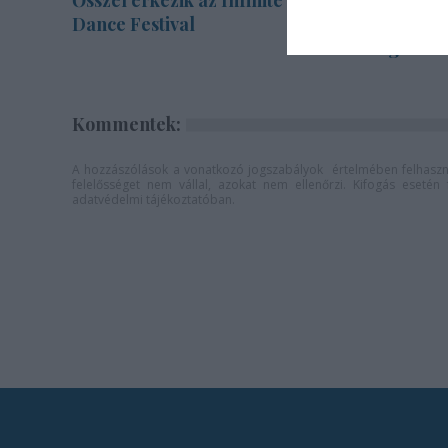
Ősszel érkezik az Infinite
A jövő év
Dance Festival
bemutató
Vígszính
Kommentek:
A hozzászólások a
vonatkozó jogszabályok
értelmében felhaszná
felelősséget nem vállal, azokat nem ellenőrzi. Kifogás eseté
adatvédelmi tájékoztatóban
.