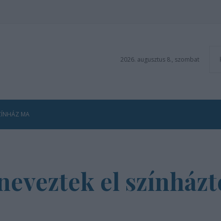
2026. augusztus 8., szombat
ZÍNHÁZ MA
 neveztek el színhá