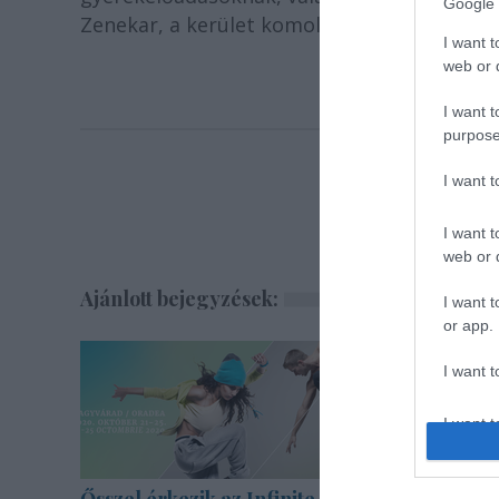
Google 
Zenekar, a kerület komolyzenei életének ál
I want t
web or d
I want t
purpose
I want 
I want t
web or d
Ajánlott bejegyzések:
I want t
or app.
I want t
I want t
authenti