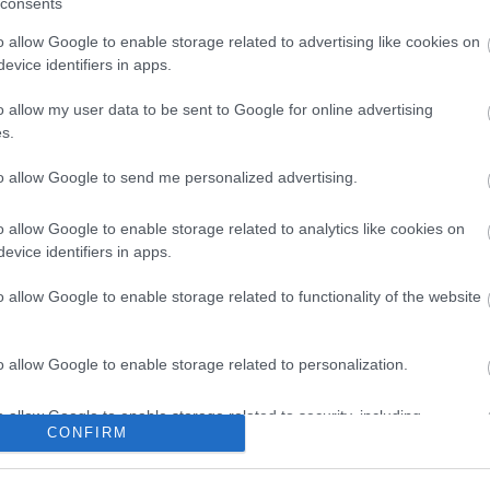
consents
landó fellépője szintén e teremben adja hangverseny
o allow Google to enable storage related to advertising like cookies on
evice identifiers in apps.
o allow my user data to be sent to Google for online advertising
s.
to allow Google to send me personalized advertising.
o allow Google to enable storage related to analytics like cookies on
evice identifiers in apps.
o allow Google to enable storage related to functionality of the website
o allow Google to enable storage related to personalization.
o allow Google to enable storage related to security, including
CONFIRM
cation functionality and fraud prevention, and other user protection.