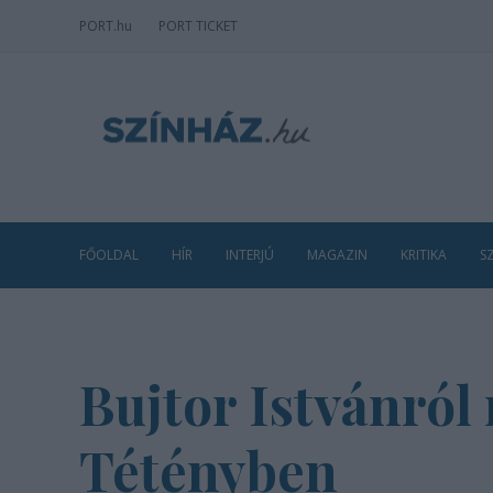
PORT
.hu
PORT TICKET
FŐOLDAL
HÍR
INTERJÚ
MAGAZIN
KRITIKA
S
Bujtor Istvánról
Tétényben