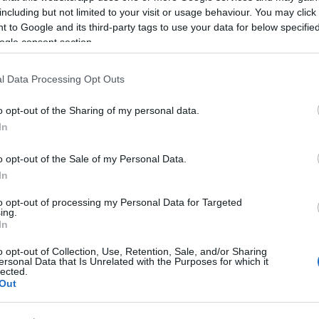
including but not limited to your visit or usage behaviour. You may click 
 to Google and its third-party tags to use your data for below specifi
ogle consent section.
l Data Processing Opt Outs
o opt-out of the Sharing of my personal data.
In
o opt-out of the Sale of my Personal Data.
In
to opt-out of processing my Personal Data for Targeted
s Attila, Budafok-Tétény polgármestere méltatta a
ing.
In
ajd
Bujtor Judit
, a művész özvegye a leplezte le a ker
y felett a színész portréja látható.
o opt-out of Collection, Use, Retention, Sale, and/or Sharing
ersonal Data that Is Unrelated with the Purposes for which it
lected.
Out
 más mellett a Klauzál Bérlet színházi előadásainak
ű- és komolyzenei koncertnek is. A Budafoki Dohn