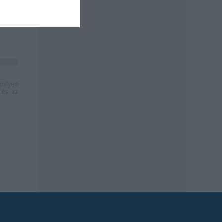
milyen
és az