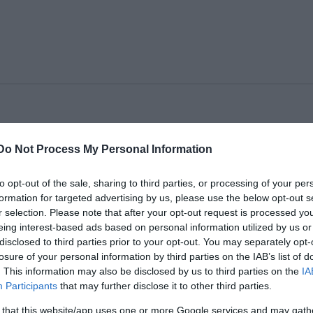
házigazgatóról nevezték el Budafok-Tétény művelődés
lakossági szavazást követően - közölte a XXII. kerüle
Do Not Process My Personal Information
ökön az MTI-vel.
to opt-out of the sale, sharing to third parties, or processing of your per
formation for targeted advertising by us, please use the below opt-out s
ok a legtöbb voksot - az egykori színészóriás,
r selection. Please note that after your opt-out request is processed y
eing interest-based ads based on personal information utilized by us or
sz,
Cziffra György
mellett -
Bujtor Istvánra
adták le
disclosed to third parties prior to your opt-out. You may separately opt-
átyásként ismert, 2009-ben elhunyt színész, Piedone
losure of your personal information by third parties on the IAB’s list of
lt a kerületben - tették hozzá.
. This information may also be disclosed by us to third parties on the
IA
Participants
that may further disclose it to other third parties.
 that this website/app uses one or more Google services and may gath