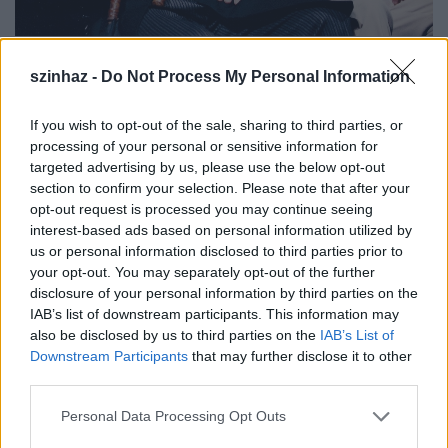
szinhaz -
Do Not Process My Personal Information
Három hónapig egy bécsi szállodában volt
mindenes, mellette közvélemény-kutatást végzett, de
If you wish to opt-out of the sale, sharing to third parties, or
hiába keresett szép summát, rá kellett jönnie, hogy
processing of your personal or sensitive information for
igazán csak a színészet érdekli. 1990-től egy évadot
targeted advertising by us, please use the below opt-out
Veszprémben töltött, majd két évig a kecskeméti
section to confirm your selection. Please note that after your
színház
ban dolgozott félállásban, 1994-től újabb két
opt-out request is processed you may continue seeing
évig a budapesti Thália
Színház
ban szerepelt. Akkor
interest-based ads based on personal information utilized by
Marton László igazgató-főrendező a Víg
színház
ba
us or personal information disclosed to third parties prior to
hívta vendégjátékra, a harmadik évadban, 1998-ban
your opt-out. You may separately opt-out of the further
szerződtette, azóta is a Szent István körúti társulat
disclosure of your personal information by third parties on the
tagja.
IAB’s list of downstream participants. This information may
also be disclosed by us to third parties on the
IAB’s List of
Downstream Participants
that may further disclose it to other
Rajhona Ádám
kiemelkedő jellemábrázoló
third parties.
képességű karakterszínész, a drámai hősök mellett
Please note that this website/app uses one or more Google
szatirikus szerepeiben is kiváló, a remek memóriával
Personal Data Processing Opt Outs
services and may gather and store information including but
megáldott művész jó helyzetfelismerése