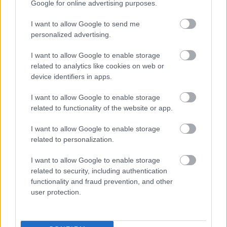
Google for online advertising purposes.
Több mint harminc filmben és tévéjátékban
I want to allow Google to send me
szerepelt, ezek közül talán a legemlékezetesebb
personalized advertising.
Timár Péter 1985-ben bemutatott Egészséges
I want to allow Google to enable storage
erotika című bohózata. Az egyik legnézettebb
related to analytics like cookies on web or
magyar filmben a vidéki ládagyár munkásnőket
device identifiers in apps.
kukkoló és ezt a lehetőséget üzletfeleknek is
biztosító üzemvezetőjét alakította felejthetetlenül
I want to allow Google to enable storage
groteszkül. Rajhona Ádám sokáig az egyik legtöbbet
related to functionality of the website or app.
foglalkoztatott szinkronszínész volt, s bár újabban
már nem vállal szinkronszerepet, korábban többször
I want to allow Google to enable storage
is kölcsönözte hangját olyan sztároknak, mint
related to personalization.
Tommy Lee Jones, Gene Hackmann, Albert Finney
vagy Morgan Freeman.
I want to allow Google to enable storage
related to security, including authentication
functionality and fraud prevention, and other
user protection.
A színész számos elismerést kapott. 1979-ben Jászai
Mari-díjjal, Kölcsey-díjjal és Móricz Zsigmond-díjjal
tüntették ki, ugyanebben az évben nyerte el