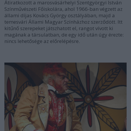
Átiratkozott a marosvásárhelyi Szentgyörgyi István
Színművészeti Főiskolára, ahol 1966-ban végzett az
állami díjas Kovács György osztályában, majd a
temesvári Állami Magyar
Színház
hoz szerződött. Itt
kitűnő szerepeket játszhatott el, rangot vívott ki
magának a társulatban, de egy idő után úgy érezte:
nincs lehetősége az előrelépésre.