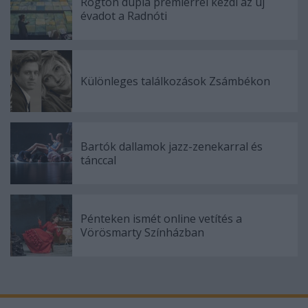
Rögtön dupla premierrel kezdi az új
évadot a Radnóti
Különleges találkozások Zsámbékon
Bartók dallamok jazz-zenekarral és
tánccal
Pénteken ismét online vetítés a
Vörösmarty Színházban