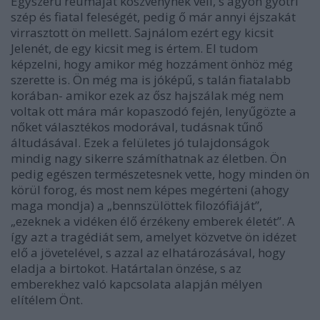
Egyszerű reumáját köszvénynek véli, s agyon gyötri
szép és fiatal feleségét, pedig ő már annyi éjszakát
virrasztott ön mellett. Sajnálom ezért egy kicsit
Jelenét, de egy kicsit meg is értem. El tudom
képzelni, hogy amikor még hozzáment önhöz még
szerette is. Ön még ma is jóképű, s talán fiatalabb
korában- amikor ezek az ősz hajszálak még nem
voltak ott mára már kopaszodó fején, lenyűgözte a
nőket választékos modorával, tudásnak tűnő
áltudásával. Ezek a felületes jó tulajdonságok
mindig nagy sikerre számíthatnak az életben. Ön
pedig egészen természetesnek vette, hogy minden ön
körül forog, és most nem képes megérteni (ahogy
maga mondja) a „bennszülöttek filozófiáját”,
„ezeknek a vidéken élő érzékeny emberek életét”. A
így azt a tragédiát sem, amelyet közvetve ön idézet
elő a jövetelével, s azzal az elhatározásával, hogy
eladja a birtokot. Határtalan önzése, s az
emberekhez való kapcsolata alapján mélyen
elítélem Önt.