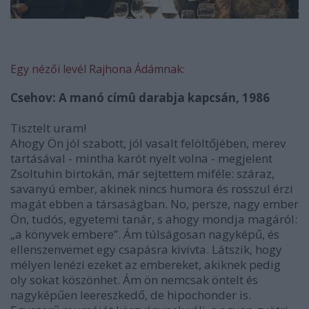
Egy nézői levél Rajhona Ádámnak:
Csehov: A manó címû darabja kapcsán, 1986
Tisztelt uram!
Ahogy Ön jól szabott, jól vasalt felöltőjében, merev
tartásával - mintha karót nyelt volna - megjelent
Zsoltuhin birtokán, már sejtettem miféle: száraz,
savanyú ember, akinek nincs humora és rosszul érzi
magát ebben a társaságban. No, persze, nagy ember
Ön, tudós, egyetemi tanár, s ahogy mondja magáról:
„a könyvek embere”. Ám túlságosan nagyképű, és
ellenszenvemet egy csapásra kivívta. Látszik, hogy
mélyen lenézi ezeket az embereket, akiknek pedig
oly sokat köszönhet. Ám ön nemcsak öntelt és
nagyképűen leereszkedő, de hipochonder is.