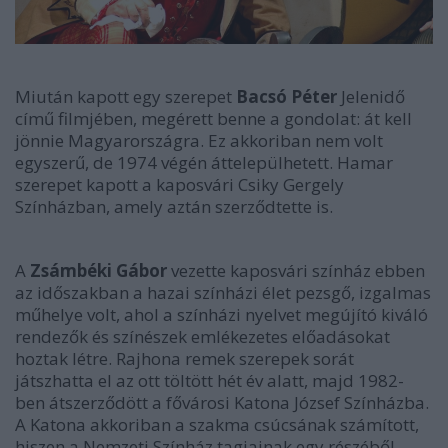
Miután kapott egy szerepet
Bacsó Péter
Jelenidő
című filmjében, megérett benne a gondolat: át kell
jönnie Magyarországra. Ez akkoriban nem volt
egyszerű, de 1974 végén áttelepülhetett. Hamar
szerepet kapott a kaposvári Csiky Gergely
Színház
ban, amely aztán szerződtette is.
A
Zsámbéki Gábor
vezette kaposvári
színház
ebben
az időszakban a hazai
színház
i élet pezsgő, izgalmas
műhelye volt, ahol a
színház
i nyelvet megújító kiváló
rendezők és színészek emlékezetes előadásokat
hoztak létre. Rajhona remek szerepek sorát
játszhatta el az ott töltött hét év alatt, majd 1982-
ben átszerződött a fővárosi Katona József
Színház
ba.
A Katona akkoriban a szakma csúcsának számított,
hiszen a Nemzeti
Színház
tagjainak egy részéből