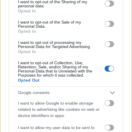
not limited to your visit or usage behaviour. You may click to
I want to opt-out of the Sharing of my
megkönnyíti a rendezők dolgát. Pályája során
personal data.
grant or deny consent to Google and its third-party tags to
játszotta többek közt Kálvin János, Ivanov, Don Juan,
Opted In
use your data for below specified purposes in below Google
III. Richard, Tartuffe, Bánk bán szerepét, jelenleg a
consent section.
I want to opt-out of the Sale of my
Danton halála, a Hegedűs a háztetőn és A dzsungel
Personal Data.
könyve című darabokban is láthatjuk.
Opted In
I want to opt-out of processing my
Personal Data for Targeted Advertising.
Opted In
I want to opt-out of Collection, Use,
Retention, Sale, and/or Sharing of my
Personal Data that Is Unrelated with the
Purposes for which it was collected.
Opted Out
Google consents
I want to allow Google to enable storage
related to advertising like cookies on web or
device identifiers in apps.
I want to allow my user data to be sent to