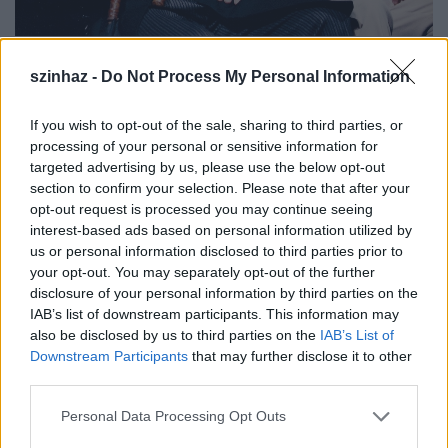
szinhaz -
Do Not Process My Personal Information
Három hónapig egy bécsi szállodában volt
mindenes, mellette közvélemény-kutatást végzett, de
If you wish to opt-out of the sale, sharing to third parties, or
hiába keresett szép summát, rá kellett jönnie, hogy
processing of your personal or sensitive information for
igazán csak a színészet érdekli. 1990-től egy évadot
targeted advertising by us, please use the below opt-out
Veszprémben töltött, majd két évig a kecskeméti
section to confirm your selection. Please note that after your
színház
ban dolgozott félállásban, 1994-től újabb két
opt-out request is processed you may continue seeing
évig a budapesti Thália
Színház
ban szerepelt. Akkor
interest-based ads based on personal information utilized by
Marton László igazgató-főrendező a Víg
színház
ba
us or personal information disclosed to third parties prior to
hívta vendégjátékra, a harmadik évadban, 1998-ban
your opt-out. You may separately opt-out of the further
szerződtette, azóta is a Szent István körúti társulat
disclosure of your personal information by third parties on the
tagja.
IAB’s list of downstream participants. This information may
also be disclosed by us to third parties on the
IAB’s List of
Downstream Participants
that may further disclose it to other
Rajhona Ádám
kiemelkedő jellemábrázoló
third parties.
képességű karakterszínész, a drámai hősök mellett
Please note that this website/app uses one or more Google
szatirikus szerepeiben is kiváló, a remek memóriával
Personal Data Processing Opt Outs
services and may gather and store information including but
megáldott művész jó helyzetfelismerése