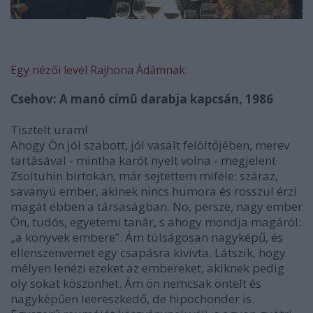
Egy nézői levél Rajhona Ádámnak:
Csehov: A manó címû darabja kapcsán, 1986
Tisztelt uram!
Ahogy Ön jól szabott, jól vasalt felöltőjében, merev
tartásával - mintha karót nyelt volna - megjelent
Zsoltuhin birtokán, már sejtettem miféle: száraz,
savanyú ember, akinek nincs humora és rosszul érzi
magát ebben a társaságban. No, persze, nagy ember
Ön, tudós, egyetemi tanár, s ahogy mondja magáról:
„a könyvek embere”. Ám túlságosan nagyképű, és
ellenszenvemet egy csapásra kivívta. Látszik, hogy
mélyen lenézi ezeket az embereket, akiknek pedig
oly sokat köszönhet. Ám ön nemcsak öntelt és
nagyképűen leereszkedő, de hipochonder is.