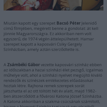
Miután kapott egy szerepet
Bacsó Péter
Jelenidő
című filmjében, megérett benne a gondolat: át kell
jönnie Magyarországra. Ez akkoriban nem volt
egyszerű, de 1974 végén áttelepülhetett. Hamar
szerepet kapott a kaposvári Csiky Gergely
Színház
ban, amely aztán szerződtette is.
A
Zsámbéki Gábor
vezette kaposvári
színház
ebben
az időszakban a hazai
színház
i élet pezsgő, izgalmas
műhelye volt, ahol a
színház
i nyelvet megújító kiváló
rendezők és színészek emlékezetes előadásokat
hoztak létre. Rajhona remek szerepek sorát
játszhatta el az ott töltött hét év alatt, majd 1982-
ben átszerződött a fővárosi Katona József
Színház
ba.
A Katona akkoriban a szakma csúcsának számított,
hiszen a Nemzeti
Színház
tagjainak egy részéből