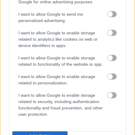
Google for online advertising purposes.
Több mint harminc filmben és tévéjátékban
I want to allow Google to send me
szerepelt, ezek közül talán a legemlékezetesebb
personalized advertising.
Timár Péter 1985-ben bemutatott Egészséges
I want to allow Google to enable storage
erotika című bohózata. Az egyik legnézettebb
related to analytics like cookies on web or
magyar filmben a vidéki ládagyár munkásnőket
device identifiers in apps.
kukkoló és ezt a lehetőséget üzletfeleknek is
biztosító üzemvezetőjét alakította felejthetetlenül
I want to allow Google to enable storage
groteszkül. Rajhona Ádám sokáig az egyik legtöbbet
related to functionality of the website or app.
foglalkoztatott szinkronszínész volt, s bár újabban
már nem vállal szinkronszerepet, korábban többször
I want to allow Google to enable storage
is kölcsönözte hangját olyan sztároknak, mint
related to personalization.
Tommy Lee Jones, Gene Hackmann, Albert Finney
vagy Morgan Freeman.
I want to allow Google to enable storage
related to security, including authentication
functionality and fraud prevention, and other
user protection.
A színész számos elismerést kapott. 1979-ben Jászai
Mari-díjjal, Kölcsey-díjjal és Móricz Zsigmond-díjjal
tüntették ki, ugyanebben az évben nyerte el