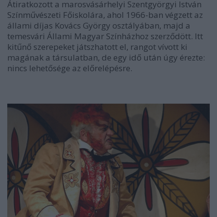
Átiratkozott a marosvásárhelyi Szentgyörgyi István
Színművészeti Főiskolára, ahol 1966-ban végzett az
állami díjas Kovács György osztályában, majd a
temesvári Állami Magyar
Színház
hoz szerződött. Itt
kitűnő szerepeket játszhatott el, rangot vívott ki
magának a társulatban, de egy idő után úgy érezte:
nincs lehetősége az előrelépésre.