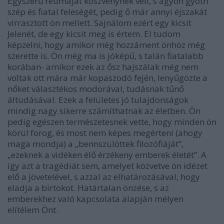
Egyszerű reumáját köszvénynek véli, s agyon gyötri
szép és fiatal feleségét, pedig ő már annyi éjszakát
virrasztott ön mellett. Sajnálom ezért egy kicsit
Jelenét, de egy kicsit meg is értem. El tudom
képzelni, hogy amikor még hozzáment önhöz még
szerette is. Ön még ma is jóképű, s talán fiatalabb
korában- amikor ezek az ősz hajszálak még nem
voltak ott mára már kopaszodó fején, lenyűgözte a
nőket választékos modorával, tudásnak tűnő
áltudásával. Ezek a felületes jó tulajdonságok
mindig nagy sikerre számíthatnak az életben. Ön
pedig egészen természetesnek vette, hogy minden ön
körül forog, és most nem képes megérteni (ahogy
maga mondja) a „bennszülöttek filozófiáját”,
„ezeknek a vidéken élő érzékeny emberek életét”. A
így azt a tragédiát sem, amelyet közvetve ön idézet
elő a jövetelével, s azzal az elhatározásával, hogy
eladja a birtokot. Határtalan önzése, s az
emberekhez való kapcsolata alapján mélyen
elítélem Önt.