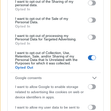
not limited to your visit or usage behaviour. You may click to
I want to opt-out of the Sharing of my
megkönnyíti a rendezők dolgát. Pályája során
personal data.
grant or deny consent to Google and its third-party tags to
játszotta többek közt Kálvin János, Ivanov, Don Juan,
Opted In
use your data for below specified purposes in below Google
III. Richard, Tartuffe, Bánk bán szerepét, jelenleg a
consent section.
I want to opt-out of the Sale of my
Danton halála, a Hegedűs a háztetőn és A dzsungel
Personal Data.
könyve című darabokban is láthatjuk.
Opted In
I want to opt-out of processing my
Personal Data for Targeted Advertising.
Opted In
I want to opt-out of Collection, Use,
Retention, Sale, and/or Sharing of my
Personal Data that Is Unrelated with the
Purposes for which it was collected.
Opted Out
Google consents
I want to allow Google to enable storage
related to advertising like cookies on web or
device identifiers in apps.
I want to allow my user data to be sent to