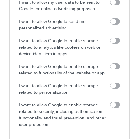
I want to allow my user data to be sent to
prekoncepcióba, amely éppen ennek az ellenkezőjét
Google for online advertising purposes.
állítja, és amely olyan jól hangzik. Hiába az érvek,
hiába a számok, hiába a nyitottságunk a
I want to allow Google to send me
párbeszédre, bizonyos falakat képtelenség áttörni.
personalized advertising.
Berlinben sem sikerült " - vélekedett.
I want to allow Google to enable storage
Kifejtette: a Berlinben tapasztalt elutasítás pontosan
related to analytics like cookies on web or
beleillik abba a sorba, hogy a Le Monde nem közölte
device identifiers in apps.
egy a személyét érintő cikkre adott válaszát, de így
I want to allow Google to enable storage
járt a kortárs francia irodalom egyik jeles
related to functionality of the website or app.
képviselője,
Valere Novarina
is, akinek cikkét,
amelyben védelmébe vette Vidnyánszkyt a méltatlan
I want to allow Google to enable storage
franciaországi támadásokkal szemben, a párizsi lap
related to personalization.
szintén nem hozta le. A német Theater Heute sem
közölte cikkét, amelyben reagálni szeretett volna a
I want to allow Google to enable storage
vele szemben elhangzott vádakra és csúsztatásokra;
related to security, including authentication
egy svéd forgatócsoportnak egyórás interjút adott,
functionality and fraud prevention, and other
ám végül a filmjükben - amely lesújtó képet festett
user protection.
az országról - egyetlen szavát sem idézték. Ennek
oka, magyarázta, hogy olyan érveket használ, olyan