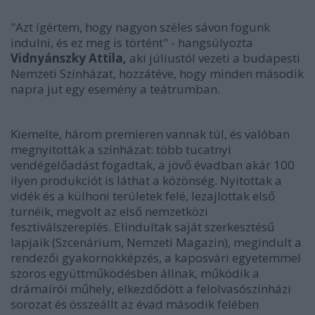
"Azt ígértem, hogy nagyon széles sávon fogunk
indulni, és ez meg is történt" - hangsúlyozta
Vidnyánszky Attila,
aki júliustól vezeti a budapesti
Nemzeti Színházat, hozzátéve, hogy minden második
napra jut egy esemény a teátrumban.
Kiemelte, három premieren vannak túl, és valóban
megnyitották a színházat: több tucatnyi
vendégelőadást fogadtak, a jövő évadban akár 100
ilyen produkciót is láthat a közönség. Nyitottak a
vidék és a külhoni területek felé, lezajlottak első
turnéik, megvolt az első nemzetközi
fesztiválszereplés. Elindultak saját szerkesztésű
lapjaik (Szcenárium, Nemzeti Magazin), megindult a
rendezői gyakornokképzés, a kaposvári egyetemmel
szoros együttműködésben állnak, működik a
drámaírói műhely, elkezdődött a felolvasószínházi
sorozat és összeállt az évad második felében