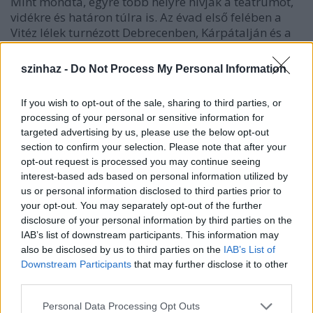
Mint mondta, egyre több helyre hívják a teátrumot,
vidékre és határon túlra is. Az évad első felében a
Vitéz lélek turnézott Debrecenben, Kárpátalján és a
Partiumban, 2014 elején pedig Komáromban,
Nagykanizsán, Székelykeresztúron és Nagyváradon
szinhaz -
Do Not Process My Personal Information
is látható lesz. Az évad második felében Bécsbe,
Szentpétervárra, Craiovába és Bukarestbe utazik a
If you wish to opt-out of the sale, sharing to third parties, or
Nemzeti egy-egy előadása.
processing of your personal or sensitive information for
targeted advertising by us, please use the below opt-out
section to confirm your selection. Please note that after your
opt-out request is processed you may continue seeing
A MITEM díszvendége Oroszország lesz
interest-based ads based on personal information utilized by
us or personal information disclosed to third parties prior to
your opt-out. You may separately opt-out of the further
disclosure of your personal information by third parties on the
A tavaszi Madách Nemzetközi Színházi Találkozóról
IAB’s list of downstream participants. This information may
elmondta: a neve MITEM, díszvendége Oroszország
also be disclosed by us to third parties on the
IAB’s List of
lesz, és közép-európai nemzeti színházak mellett
Downstream Participants
that may further disclose it to other
norvég, grúz, tatár színház is van a résztvevők között.
third parties.
Rendkívül fontosnak tartja, hogy esély teremtsenek
egy rangos nemzetközi találkozóra Budapesten,
Please note that this website/app uses one or more Google
Personal Data Processing Opt Outs