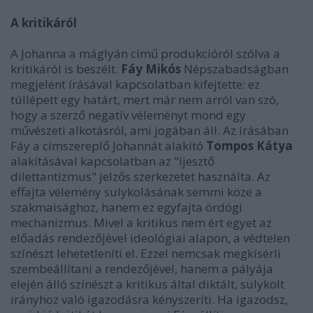
A kritikáról
A Johanna a máglyán című produkcióról szólva a
kritikáról is beszélt.
Fáy Mikós
Népszabadságban
megjelent írásával kapcsolatban kifejtette: ez
túllépett egy határt, mert már nem arról van szó,
hogy a szerző negatív véleményt mond egy
művészeti alkotásról, ami jogában áll. Az írásában
Fáy a címszereplő Johannát alakító
Tompos Kátya
alakításával kapcsolatban az "ijesztő
dilettantizmus" jelzős szerkezetet használta. Az
effajta vélemény sulykolásának semmi köze a
szakmaisághoz, hanem ez egyfajta ördögi
mechanizmus. Mivel a kritikus nem ért egyet az
előadás rendezőjével ideológiai alapon, a védtelen
színészt lehetetleníti el. Ezzel nemcsak megkísérli
szembeállítani a rendezőjével, hanem a pályája
elején álló színészt a kritikus által diktált, sulykolt
irányhoz való igazodásra kényszeríti. Ha igazodsz,