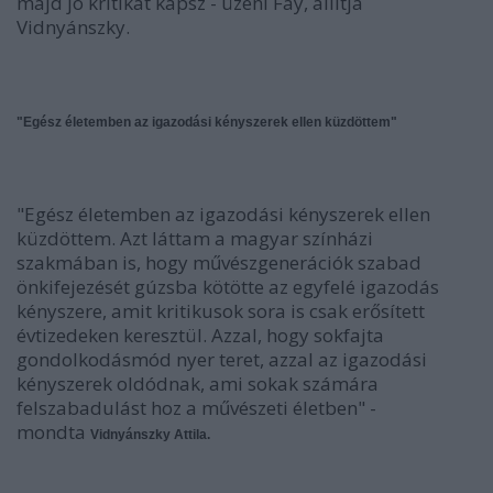
majd jó kritikát kapsz - üzeni Fáy, állítja
Vidnyánszky.
"Egész életemben az igazodási kényszerek ellen küzdöttem"
"Egész életemben az igazodási kényszerek ellen
küzdöttem. Azt láttam a magyar színházi
szakmában is, hogy művészgenerációk szabad
önkifejezését gúzsba kötötte az egyfelé igazodás
kényszere, amit kritikusok sora is csak erősített
évtizedeken keresztül. Azzal, hogy sokfajta
gondolkodásmód nyer teret, azzal az igazodási
kényszerek oldódnak, ami sokak számára
felszabadulást hoz a művészeti életben" -
mondta
Vidnyánszky Attila.