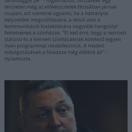
tanulsággal jár" - fogalmazott, hozzátéve: egy
területen még az előkészületek fázisában járnak
csupán, azt szeretné ugyanis, ha a hátrányos
helyzetűek megszólítására, a velük való a
kommunikáció kialakítására nagyobb hangsúlyt
fektetnének a színházak. "El kell érni, hogy a nemzeti
státusú és a kiemelt színházaknak kötelező legyen
ilyen programmal rendelkezniük. A modell
kidolgozásának a feladata még előttük áll" -
nyilatkozta.