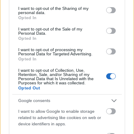
services and may gather and store information including but
hiszen "bezárkózva, a meghatározó és érdekes,
not limited to your visit or usage behaviour. You may click to
I want to opt-out of the Sharing of my
különleges európai folyamatokat nem ismerve a
personal data.
grant or deny consent to Google and its third-party tags to
magyar színházi szakma sem tud nyitott, innovatív
Opted In
use your data for below specified purposes in below Google
lenni, és minket sem ismer kellőképpen a világ".
consent section.
I want to opt-out of the Sale of my
Personal Data.
Opted In
A Berlinben tartott fórumról
I want to opt-out of processing my
Personal Data for Targeted Advertising.
Opted In
Vidnyánszky Attila
kitért a magyar színház
I want to opt-out of Collection, Use,
helyzetéről vasárnap Berlinben tartott fórumra is,
Retention, Sale, and/or Sharing of my
Personal Data that Is Unrelated with the
ahol vita alakult ki közte és
Schilling Árpád,
a
Purposes for which it was collected.
Krétakör alapítója, művészeti vezetője között.
Opted Out
Szomorúan jegyezte meg, hogy az esemény végén a
konferencia hiábavalóságát kellett konstatálnia.
Google consents
"Hiába vittem magammal a színházak
I want to allow Google to enable storage
finanszírozásról a hivatalos adatokat, amelyekből
related to advertising like cookies on web or
kiderül, hogy soha ilyen jól nem voltak finanszírozva
device identifiers in apps.
a függetlenek, mint az idén, ez nem érdekelt senkit.
Azért nem, mert ez nem fér bele abba a