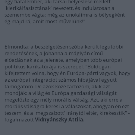
egy fiatalember, aki társai helyeslése mellett
'klerikálfasisztának' nevezett, és indulatosan a
szemembe vágta: még az unokáimra is bélyegként
ég majd rá, amit most művelünk!"
Elmondta: a beszélgetésen szóba került legutóbbi
rendezésének, a Johanna a máglyán című
előadásnak az a jelenete, amelyben több európai
politikus karikatúrája is szerepel. "Boldogan
kifejtettem volna, hogy én Európa-párti vagyok, hogy
az európai integrációt számos hibájával együtt
támogatom. De azok közé tartozom, akik azt
mondják: a világ és Európa gazdasági válságát
megelőzte egy mély morális válság. Azt, aki erre a
morális válságra keresi a válaszokat, ahogyan én ezt
teszem, és a 'megszabott' iránytól eltér, kirekesztik" -
fogalmazott
Vidnyánszky Attila.