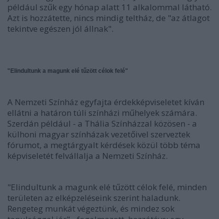
például szűk egy hónap alatt 11 alkalommal látható.
Azt is hozzátette, nincs mindig teltház, de "az átlagot
tekintve egészen jól állnak".
"Elindultunk a magunk elé tűzött célok felé"
A Nemzeti Színház egyfajta érdekképviseletet kíván
ellátni a határon túli színházi műhelyek számára.
Szerdán például - a Thália Színházzal közösen - a
külhoni magyar színházak vezetőivel szerveztek
fórumot, a megtárgyalt kérdések közül több téma
képviseletét felvállalja a Nemzeti Színház.
"Elindultunk a magunk elé tűzött célok felé, minden
területen az elképzeléseink szerint haladunk.
Rengeteg munkát végeztünk, és mindez sok