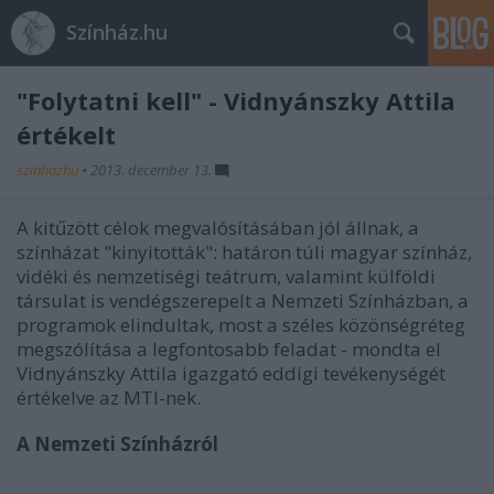
Színház.hu
"Folytatni kell" - Vidnyánszky Attila
értékelt
szinhazhu
•
2013. december 13.
A kitűzött célok megvalósításában jól állnak, a
színházat "kinyitották": határon túli magyar színház,
vidéki és nemzetiségi teátrum, valamint külföldi
társulat is vendégszerepelt a Nemzeti Színházban, a
programok elindultak, most a széles közönségréteg
megszólítása a legfontosabb feladat - mondta el
Vidnyánszky Attila igazgató eddigi tevékenységét
értékelve az MTI-nek.
A Nemzeti Színházról