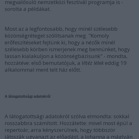
megvalósuló nemzetközi fesztivál programja is -
sorolta a példákat.
Most az a legfontosabb, hogy minél szélesebb
közönségréteget szólítsanak meg. "Komoly
erőfeszítéseket fejtünk ki, hogy a nézők minél
szélesebb körben ismerjenek meg bennünket, hogy
lassan kialakuljon a közönségbázisunk" - mondta,
hozzátéve: első bemutatójuk, a
Vitéz lélek
eddig 19
alkalommal ment telt ház előtt.
A látogatottsági adatokról
A látogatottsági adatokról szólva elmondta: sokkal
rosszabbra számított. Hozzátette: mivel most épül a
repertoár, arra kényszerülnek, hogy többször
játsszák ugyanazt az előadást, a Johanna a máglyán