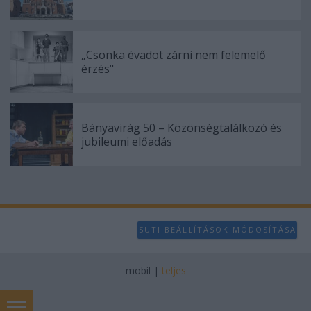
„Csonka évadot zárni nem felemelő
érzés"
Bányavirág 50 – Közönségtalálkozó és
jubileumi előadás
SÜTI BEÁLLÍTÁSOK MÓDOSÍTÁSA
mobil
|
teljes