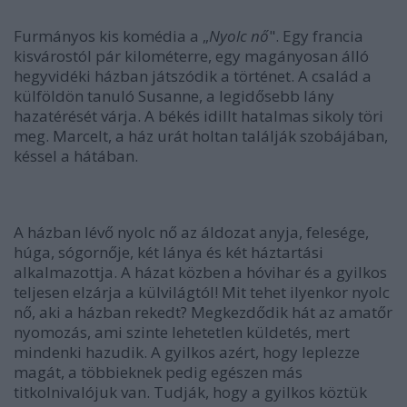
Furmányos kis komédia a „
Nyolc nő
". Egy francia
kisvárostól pár kilométerre, egy magányosan álló
hegyvidéki házban játszódik a történet. A család a
külföldön tanuló Susanne, a legidősebb lány
hazatérését várja. A békés idillt hatalmas sikoly töri
meg. Marcelt, a ház urát holtan találják szobájában,
késsel a hátában.
A házban lévő nyolc nő az áldozat anyja, felesége,
húga, sógornője, két lánya és két háztartási
alkalmazottja. A házat közben a hóvihar és a gyilkos
teljesen elzárja a külvilágtól! Mit tehet ilyenkor nyolc
nő, aki a házban rekedt? Megkezdődik hát az amatőr
nyomozás, ami szinte lehetetlen küldetés, mert
mindenki hazudik. A gyilkos azért, hogy leplezze
magát, a többieknek pedig egészen más
titkolnivalójuk van. Tudják, hogy a gyilkos köztük