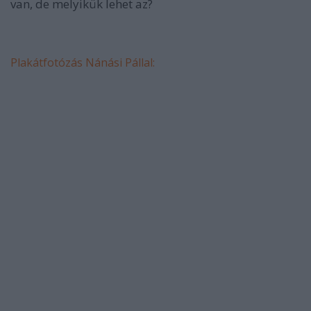
van, de melyikük lehet az?
Plakátfotózás Nánási Pállal: