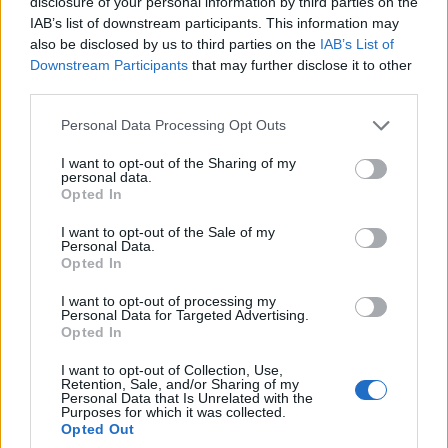
disclosure of your personal information by third parties on the
IAB’s list of downstream participants. This information may
6.
also be disclosed by us to third parties on the
IAB’s List of
Downstream Participants
that may further disclose it to other
third parties.
Please note that this website/app uses one or more Google
Personal Data Processing Opt Outs
services and may gather and store information including but
not limited to your visit or usage behaviour. You may click to
I want to opt-out of the Sharing of my
personal data.
grant or deny consent to Google and its third-party tags to
Opted In
use your data for below specified purposes in below Google
consent section.
I want to opt-out of the Sale of my
Personal Data.
Opted In
I want to opt-out of processing my
Personal Data for Targeted Advertising.
Opted In
I want to opt-out of Collection, Use,
7.
Retention, Sale, and/or Sharing of my
Personal Data that Is Unrelated with the
Purposes for which it was collected.
Opted Out