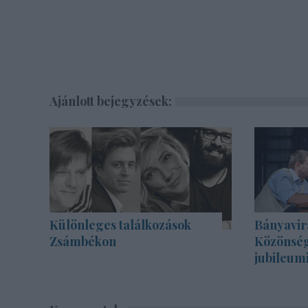
Ajánlott bejegyzések:
Különleges találkozások
Bányavir
Zsámbékon
Közönség
jubileum