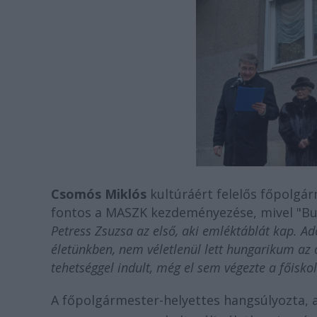
Csomós Miklós
kultúráért felelős főpolgá
fontos a MASZK kezdeményezése, mivel "Bud
Petress Zsuzsa az első, aki emléktáblát kap. 
életünkben, nem véletlenül lett hungarikum az
tehetséggel indult, még el sem végezte a főiskol
A főpolgármester-helyettes hangsúlyozta, 