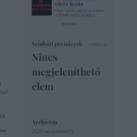
vörös bestia
Pikali Gerda talpig vörösben,
a férfiak pedig nyakig a
pácban - az Újszínházban!
hirdetés
Színházi premierek
Nincs
megjeleníthető
elem
n
ából
zá.
Archívum
2020 november
(
2
)
kban