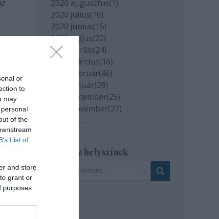
az
2020 augusztus
(
1
)
2020 július
(
16
)
2020 június
(
15
)
2020 május
(
20
)
2020 április
(
24
)
2020 március
(
16
)
2020 február
(
46
)
sonal or
2020 január
(
28
)
ection to
2019 december
(
25
)
ou may
2019 november
(
27
)
 personal
Tovább
...
out of the
 downstream
B’s List of
Szinház helyszínek
er and store
to grant or
ed purposes