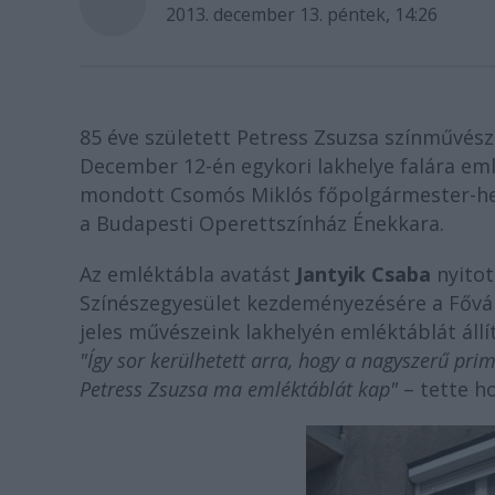
2013. december 13. péntek, 14:26
85 éve született Petress Zsuzsa színművés
December 12-én egykori lakhelye falára em
mondott Csomós Miklós főpolgármester-hel
a Budapesti Operettszínház Énekkara.
Az emléktábla avatást
Jantyik Csaba
nyitot
Színészegyesület kezdeményezésére a Fővá
jeles művészeink lakhelyén emléktáblát állí
"Így sor kerülhetett arra, hogy a nagyszerű pri
Petress Zsuzsa ma emléktáblát kap"
– tette h