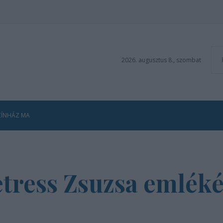
2026. augusztus 8., szombat
ZÍNHÁZ MA
etress Zsuzsa emlék