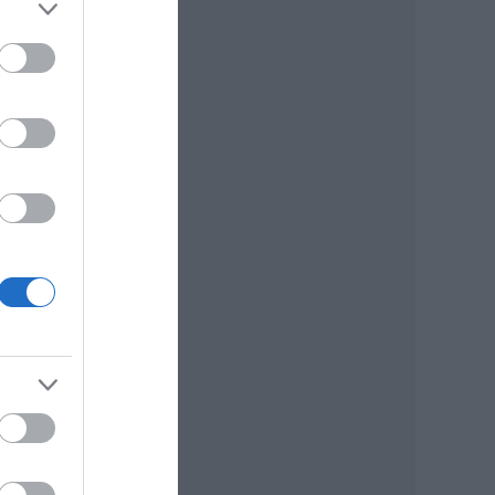
Most
.
Jó
ó
sze,
ében
ntos
ül