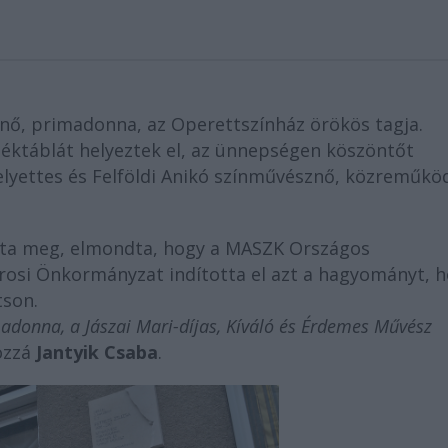
znő, primadonna, az Operettszínház örökös tagja.
léktáblát helyeztek el, az ünnepségen köszöntőt
yettes és Felföldi Anikó színművésznő, közreműkö
ta meg, elmondta, hogy a MASZK Országos
rosi Önkormányzat indította el azt a hagyományt, 
tson.
madonna, a Jászai Mari-díjas, Kíváló és Érdemes Művész
ozzá
Jantyik Csaba
.