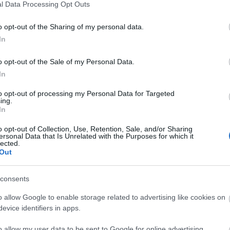
l Data Processing Opt Outs
o opt-out of the Sharing of my personal data.
In
o opt-out of the Sale of my Personal Data.
In
temetik, másodszor amikor elfelejtik.
Petress Zsuzsa
... 
to opt-out of processing my Personal Data for Targeted
ing.
el, hogy hányadikat, hiszen ő egy primadonna. Kortalan
In
királynő, a Marica grófnő, A víg özvegy főszereplője,
o opt-out of Collection, Use, Retention, Sale, and/or Sharing
perett országban, amiért meg is kapta a kitüntetéseket. 
ersonal Data that Is Unrelated with the Purposes for which it
lected.
odálatos hangját szerencsére rengeteg felvétel örzi. A
Out
 tudása, énektudása, vonzó megjelenése és iróniába hajl
 hogy jó ember legyen. A civil életben mosolya volt a dí
consents
t, többek között engem is. Gyulai-Gaál Ferenc az
o allow Google to enable storage related to advertising like cookies on
 pedig Dr. Gyulai -Gaál Szabolcs ma is a művészet közel
evice identifiers in apps.
elkezdenék beszélni, akkor hajnalig mesélnék, de két fo
színházban meg kell őrizni méltóságunkat, színpadon kív
o allow my user data to be sent to Google for online advertising