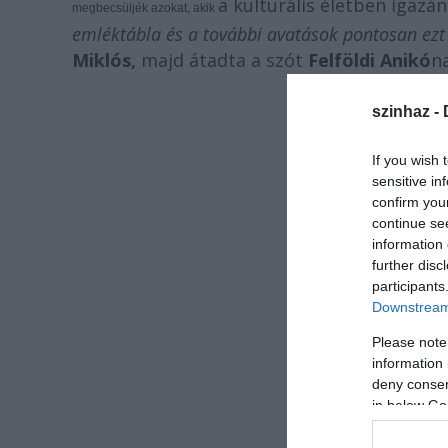
a kulturális életben igaz
megbecsüljék azokat, akik
emléktábla és a további avatások pontosan ezt 
Miklós,
majd átadta a szót
Felföldi Anikó
n
szinhaz -
If you wish 
sensitive in
confirm you
continue se
information 
further disc
participants
Downstream 
Please note
information 
deny consent
in below Go