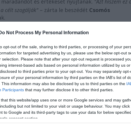
án maradandót és értékeset nyújtanak.
"Azt hiszem ez 
a célt szogálják"
– zárta le beszédét
Csomós
ak.
Do Not Process My Personal Information
to opt-out of the sale, sharing to third parties, or processing of your per
formation for targeted advertising by us, please use the below opt-out s
r selection. Please note that after your opt-out request is processed y
eing interest-based ads based on personal information utilized by us or
disclosed to third parties prior to your opt-out. You may separately opt-
losure of your personal information by third parties on the IAB’s list of
. This information may also be disclosed by us to third parties on the
IA
Participants
that may further disclose it to other third parties.
 that this website/app uses one or more Google services and may gath
including but not limited to your visit or usage behaviour. You may click 
 to Google and its third-party tags to use your data for below specifi
ogle consent section.