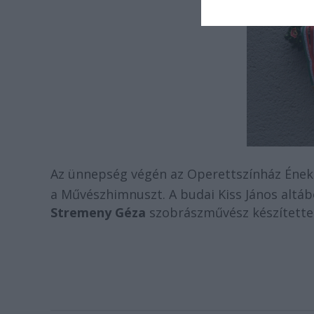
Az ünnepség végén az Operettszínház Éne
a Művészhimnuszt. A budai Kiss János altáb
Stremeny Géza
szobrászművész készítette