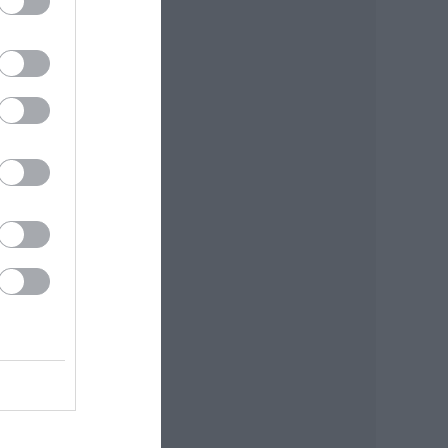
ék
őn