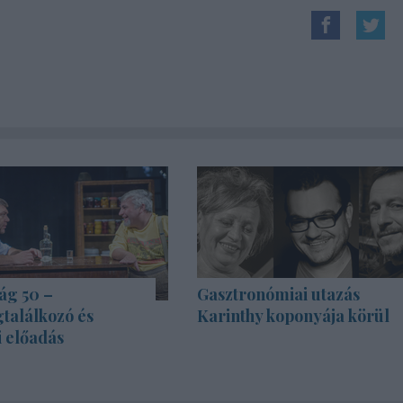
ág 50 –
Gasztronómiai utazás
találkozó és
Karinthy koponyája körül
i előadás