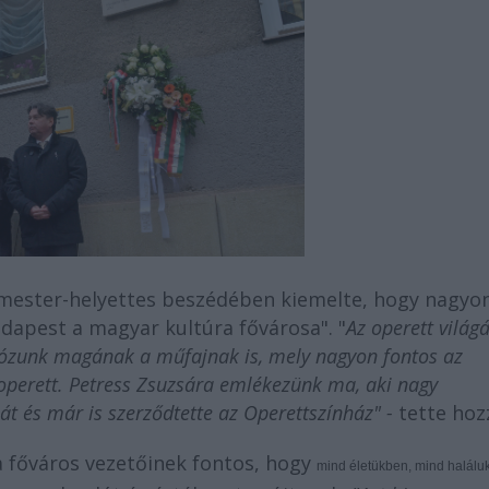
rmester-helyettes beszédében kiemelte, hogy nagyo
apest a magyar kultúra fővárosa". "
Az operett világ
Adózunk magának a műfajnak is, mely nagyon fontos az
 operett. Petress Zsuzsára emlékezünk ma, aki nagy
át és már is szerződtette az Operettszínház" -
tette hoz
a főváros vezetőinek fontos, hogy
mind életükben, mind halálu