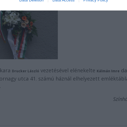
kkara
vezetésével elénekelte
da
Drucker László
Kálmán Imre
ornagy utca 41. számú háznál elhelyezett emléktábl
.
Szính