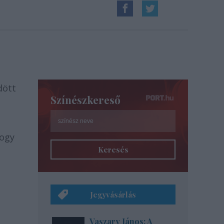
dött
Színészkereső
hogy
Keresés
Jegyvásárlás
Vaszary János: A