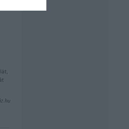
lát,
át
áz.hu