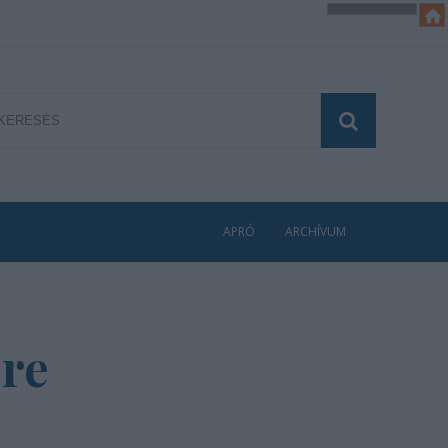
APRÓ
ARCHÍVUM
ére