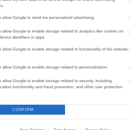
és diadalt aratni esténként és győztesként hazatérni. A
s.
te, mint a közönség. De, hogy ez mennyire könnyű? Tess
to allow Google to send me personalized advertising.
észnő is volt, de nagy sikert aratott a Hegedűs a háztet
ke, gyönyörű primadonnából alakult át idős, fáradt
o allow Google to enable storage related to analytics like cookies on
erációhoz tartozott, aki tudta mi a színház, hogy kell
evice identifiers in apps.
mlékezett
Petress Zsuzsára Felföldi Anikó
, majd az
o allow Google to enable storage related to functionality of the website
t el koszorút az emléktáblán.
o allow Google to enable storage related to personalization.
o allow Google to enable storage related to security, including
cation functionality and fraud prevention, and other user protection.
CONFIRM
Data Deletion
Data Access
Privacy Policy