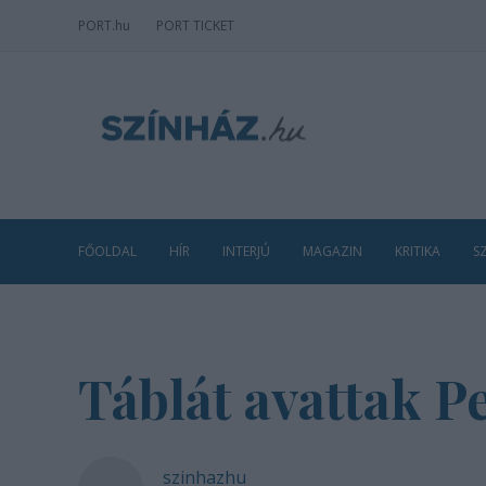
PORT
.hu
PORT TICKET
FŐOLDAL
HÍR
INTERJÚ
MAGAZIN
KRITIKA
S
Táblát avattak P
szinhazhu