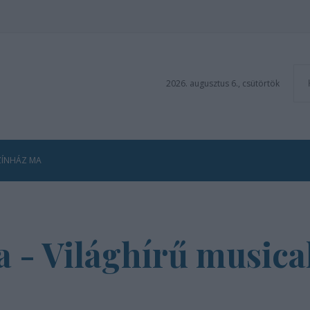
2026. augusztus 6., csütörtök
ZÍNHÁZ MA
 - Világhírű musica