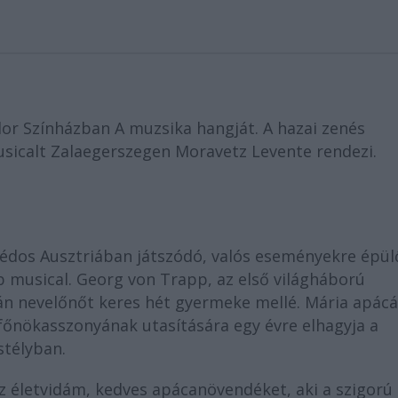
r Színházban A muzsika hangját. A hazai zenés
usicalt Zalaegerszegen Moravetz Levente rendezi.
édos Ausztriában játszódó, valós eseményekre épül
b musical. Georg von Trapp, az első világháború
tán nevelőnőt keres hét gyermeke mellé. Mária apác
őnökasszonyának utasítására egy évre elhagyja a
stélyban.
z életvidám, kedves apácanövendéket, aki a szigorú