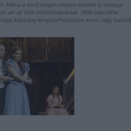
et. Mária a zord tengeri medve szívébe is belopja
t vet az idilli hétköznapoknak. 1938-ban Hitler
Trapp kapitány kényszerhelyzetbe kerül: vagy behód