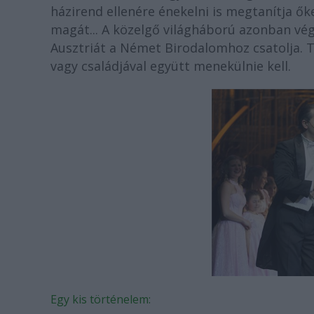
házirend ellenére énekelni is megtanítja ők
magát... A közelgő világháború azonban vége
Ausztriát a Német Birodalomhoz csatolja. 
vagy családjával együtt menekülnie kell.
Egy kis történelem: