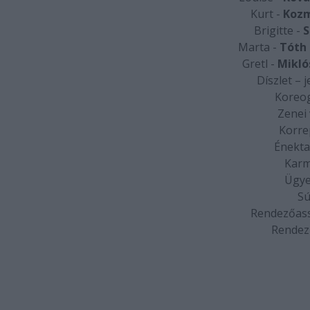
Kurt -
Kozm
Brigitte -
S
Marta -
Tóth 
Gretl -
Miklós
Díszlet – 
Koreog
Zenei 
Korre
Énekta
Karm
Ügye
Sú
Rendezőass
Rendez