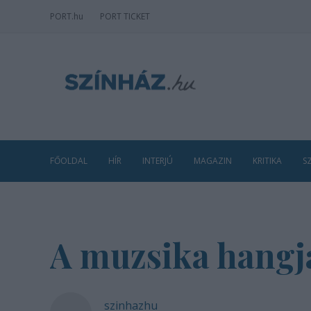
PORT
.hu
PORT TICKET
FŐOLDAL
HÍR
INTERJÚ
MAGAZIN
KRITIKA
S
A muzsika hangja
szinhazhu