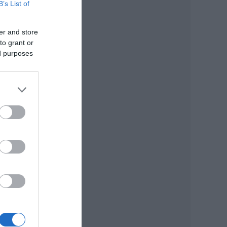
B’s List of
er and store
to grant or
ed purposes
em
a sok
bi
tala