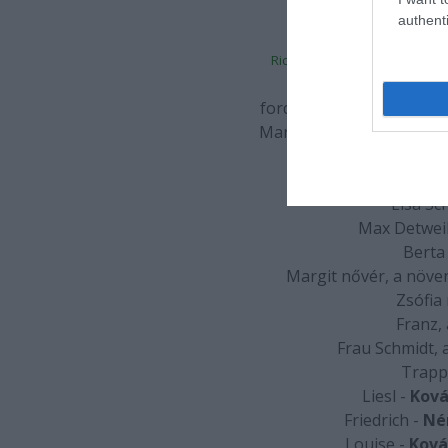
authenti
Richard Rodgers – Oscar Ham
fordította:
Bátki Mihály
Maria Reiner, apácanöve
Georg von T
Zárdafőnöka
Elsa Sc
Max Detweil
Berta
Margit nővér, a növe
Zsófia 
Franz, 
Frau Schmidt, 
Trapp
Liesl -
Ková
Friedrich -
Ném
Louise -
Kovác