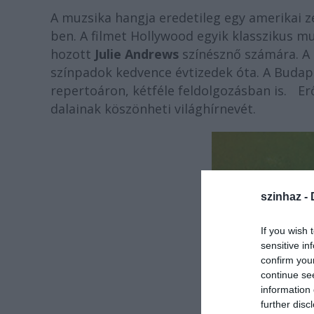
A muzsika hangja eredetileg egy amerikai 
ben. A filmet Hollywood egyik klasszikus mu
hozott
Julie Andrews
színésznő számára. A 
színpadok kedvence évtizedek óta. A Budap
repertoáron, kétféle feldolgozásban is. E
dalainak köszönheti világhírnevét.
szinhaz -
If you wish 
sensitive in
confirm you
continue se
information 
further disc