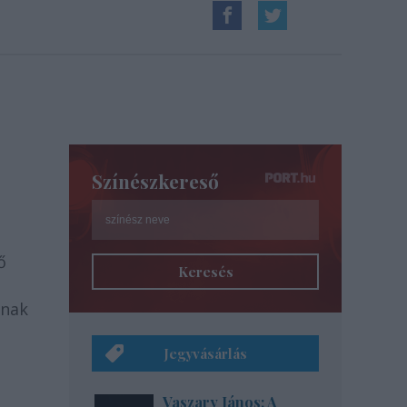
Színészkereső
ő
Keresés
ának
Jegyvásárlás
Vaszary János: A