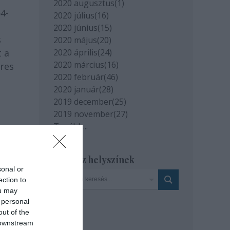
2020 augusztus
(
1
)
4-
2020 július
(
16
)
2020 június
(
15
)
s
2020 május
(
20
)
t a
2020 április
(
24
)
2020 március
(
16
)
eres
2020 február
(
46
)
2020 január
(
28
)
2019 december
(
25
)
2019 november
(
27
)
Tovább
...
Szinház helyszínek
sonal or
ection to
ou may
 personal
out of the
 downstream