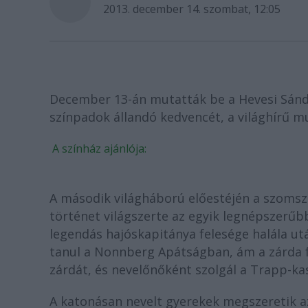
2013. december 14. szombat, 12:05
December 13-án mutatták be a Hevesi Sándo
színpadok állandó kedvencét, a világhírű m
A színház ajánlója:
A második világháború előestéjén a szomsz
történet világszerte az egyik legnépszerűb
legendás hajóskapitánya felesége halála u
tanul a Nonnberg Apátságban, ám a zárda f
zárdát, és nevelőnőként szolgál a Trapp-ka
A katonásan nevelt gyerekek megszeretik a