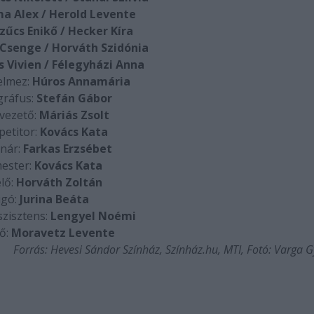
a Alex / Herold Levente
zűcs Enikő / Hecker Kíra
Csenge / Horváth Szidónia
 Vivien / Félegyházi Anna
jelmez:
Húros Annamária
ráfus:
Stefán Gábor
vezető:
Máriás Zsolt
petitor:
Kovács Kata
nár:
Farkas Erzsébet
ester:
Kovács Kata
lő:
Horváth Zoltán
gó:
Jurina Beáta
zisztens:
Lengyel Noémi
ő:
Moravetz Levente
Forrás: Hevesi Sándor Színház, Színház.hu, MTI, Fotó: Varga 