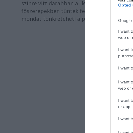
színre vitt darabban a "legkisebb szerepeke
Opted 
főszerepekben tűntek fel. Mint fogalmazott
mondat tönkreteheti a produkciót.
Google 
I want t
web or d
I want t
purpose
I want 
I want t
web or d
I want t
or app.
I want t
I want t