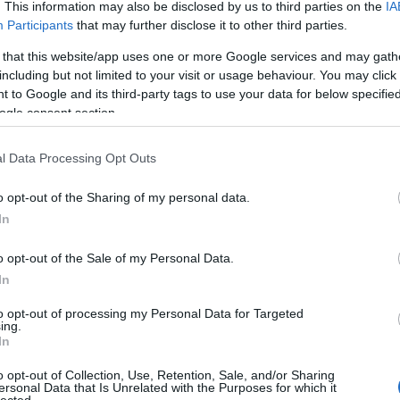
. This information may also be disclosed by us to third parties on the
IA
Participants
that may further disclose it to other third parties.
 that this website/app uses one or more Google services and may gath
including but not limited to your visit or usage behaviour. You may click 
 to Google and its third-party tags to use your data for below specifi
ogle consent section.
l Data Processing Opt Outs
ogalmazott
o opt-out of the Sharing of my personal data.
Moravetz Levente
. Megjegyezte, hogy az
In
n ember csak keveset tehet, de a "kevés lehetőség n
tenni valamit.
o opt-out of the Sale of my Personal Data.
áznak nincs forgószínpada, ezért választani kellett: 
In
y jelzésszerű díszletekkel oldják meg. Végül az utób
to opt-out of processing my Personal Data for Targeted
t-és jelmeztervező ötletei nyomán egy-egy elemmel
ing.
dát, az apáca főnökasszony irodáját, a koncerttermet
In
o opt-out of Collection, Use, Retention, Sale, and/or Sharing
ndez Zalaegerszegen - örömét fejezte ki, hogy az ál
ersonal Data that Is Unrelated with the Purposes for which it
lected.