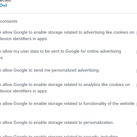
t" is olyan színészek kapták, akik korábban
Out
, ez azért is fontos, mert egyetlen rosszul elmondo
consents
o allow Google to enable storage related to advertising like cookies on
evice identifiers in apps.
o allow my user data to be sent to Google for online advertising
s.
to allow Google to send me personalized advertising.
o allow Google to enable storage related to analytics like cookies on
evice identifiers in apps.
o allow Google to enable storage related to functionality of the website
o allow Google to enable storage related to personalization.
o allow Google to enable storage related to security, including