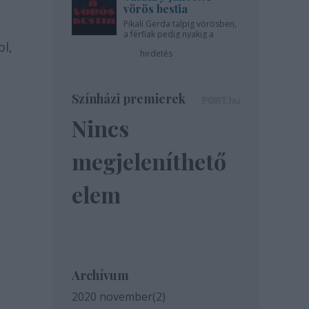
vörös bestia
Pikali Gerda talpig vörösben,
a férfiak pedig nyakig a
ol,
pácban - az Újszínházban!
hirdetés
Színházi premierek
Nincs
megjeleníthető
elem
Archívum
2020 november
(
2
)