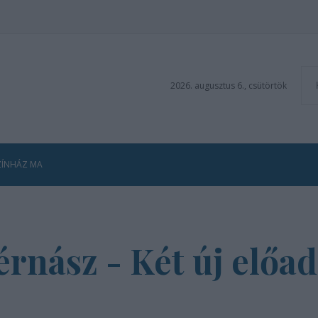
2026. augusztus 6., csütörtök
ZÍNHÁZ MA
érnász - Két új előa