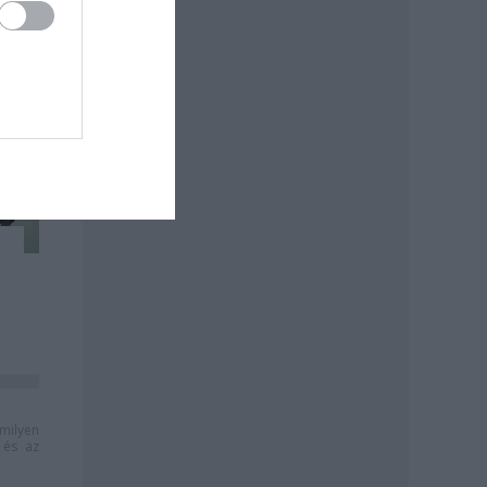
milyen
és az