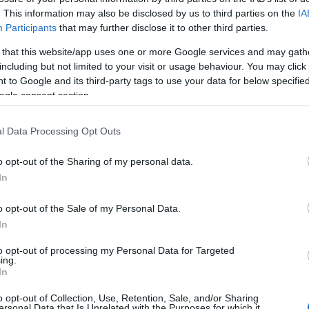
rogram is kapcsolódik. Az előadás születését
. This information may also be disclosed by us to third parties on the
IA
házpedagógiai programban részt vevő csoportok: a S
Participants
that may further disclose it to other third parties.
talános Iskola és Gimnázium 9., valamint a Patrona
 that this website/app uses one or more Google services and may gath
Iskolaközpont 10. osztálya. A diákok a próbák alatt
including but not limited to your visit or usage behaviour. You may click 
k az alkotókkal, ennek eredményeképp a résztvevő
 to Google and its third-party tags to use your data for below specifi
véleményei nyomot hagyhatnak az előadáson.
ogle consent section.
áth Lajos Ottó mellett a Kanca szerepében
Losonc
l Data Processing Opt Outs
epében pedig
Pavletits Béla
látható. Az előadásban
as Szabolcs, Fillár István, Horváth Illés, Szatmár
o opt-out of the Sharing of my personal data.
In
o opt-out of the Sale of my Personal Data.
In
dám
jegyzi, aki a mozgás- és
to opt-out of processing my Personal Data for Targeted
melyet a Sinkovits Imre Színpadon
ing.
In
o opt-out of Collection, Use, Retention, Sale, and/or Sharing
ersonal Data that Is Unrelated with the Purposes for which it