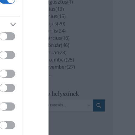
2020 augusztus
(
1
)
2020 július
(
16
)
2020 június
(
15
)
2020 május
(
20
)
2020 április
(
24
)
2020 március
(
16
)
2020 február
(
46
)
2020 január
(
28
)
2019 december
(
25
)
2019 november
(
27
)
Tovább
...
, MTI
Szinház helyszínek