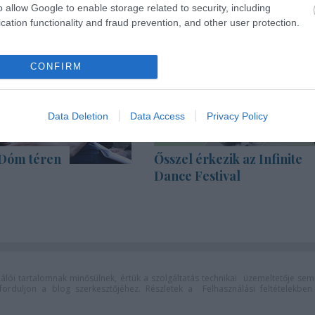
o allow Google to enable storage related to security, including
cation functionality and fraud prevention, and other user protection.
CONFIRM
Data Deletion
Data Access
Privacy Policy
 Dóm téren
Ősszel érkezik az Infinite
Dance Festival
lói tartalomnak minősülnek, értük a
szolgáltatás technikai
üzemeltetője sem
n forduljon a blog szerkesztőjéhez. Részletek a
Felhasználási feltételekben