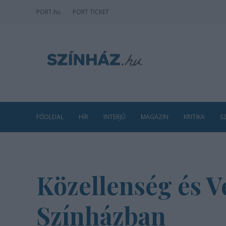
PORT
.hu
PORT TICKET
FŐOLDAL
HÍR
INTERJÚ
MAGAZIN
KRITIKA
S
Közellenség és V
Színházban