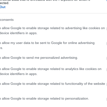
ominikával és Horgas Ádám rendező-
lected.
ymunkára vállalkozik, amely során
Out
kal kísérlik meg elmesélni Lorca
ató a teátrum közleményében.
consents
o allow Google to enable storage related to advertising like cookies on
erepeiben
Hámori Ildikó és Balsai
evice identifiers in apps.
ta, Ruttkay Laura, Benkő Nóra,
ond, Auksz Éva és Kovács Dézi
o allow my user data to be sent to Google for online advertising
Magyar Színiakadémia növendékei is.
s.
to allow Google to send me personalized advertising.
Forrás: Magyar Színház, Színház.hu
o allow Google to enable storage related to analytics like cookies on
evice identifiers in apps.
o allow Google to enable storage related to functionality of the website
o allow Google to enable storage related to personalization.