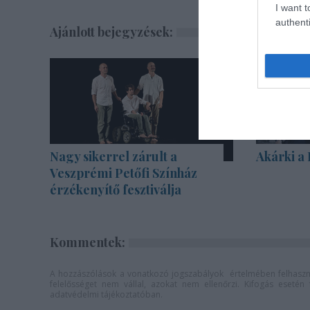
I want t
authenti
Ajánlott bejegyzések:
Nagy sikerrel zárult a
Akárki a
Veszprémi Petőfi Színház
érzékenyítő fesztiválja
Kommentek:
A hozzászólások a
vonatkozó jogszabályok
értelmében felhaszná
felelősséget nem vállal, azokat nem ellenőrzi. Kifogás eseté
adatvédelmi tájékoztatóban
.