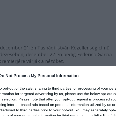
: december 21-én Tasnádi István Közellenség című
ndezésében, december 22-én pedig Federico García
emierjére várják a nézőket.
Do Not Process My Personal Information
as Mihály történetét meséli el a lovai szemszögéből
to opt-out of the sale, sharing to third parties, or processing of your per
endezése 14 éves kortól ajánlott ifjúsági előadás.
formation for targeted advertising by us, please use the below opt-out s
 darabban vendégként
Horváth Lajos Ottó
játssza.
r selection. Please note that after your opt-out request is processed y
eing interest-based ads based on personal information utilized by us or
mutatott előadáshoz Sokszemközt címmel
disclosed to third parties prior to your opt-out. You may separately opt-
losure of your personal information by third parties on the IAB’s list of