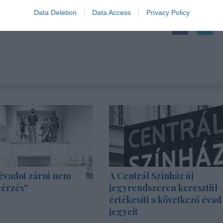
Data Deletion
Data Access
Privacy Policy
évadot zárni nem
A Centrál Színház új
 érzés"
jegyrendszeren keresztül
értékesíti a következő évad
jegyeit