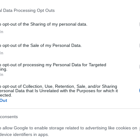
l Data Processing Opt Outs
y Jenő
zenei irányításával mutatták be A denevért 
o opt-out of the Sharing of my personal data.
ria és Svet Svanholm - alakították.
Fischer Ádám
19
In
ójával, A denevért 1989-ben vezényelte először a
 Brüsszelben, a Theatre de la Monnaie-ben Rost An
o opt-out of the Sale of my Personal Data.
In
to opt-out of processing my Personal Data for Targeted
olgozik a Dán Nemzeti Kamarazenekar élén. A karme
ing.
In
Mozart 45 szimfóniáját tartalmazza, több zenei
 a BBC Music hasábjain - kapott már öt piros csill
o opt-out of Collection, Use, Retention, Sale, and/or Sharing
ersonal Data that Is Unrelated with the Purposes for which it
ig zajlott le a koncertekkel illusztrált a bécsi
lected.
Out
 ismét a stúdióba vonult, ezúttal Beethoven
consents
 negyedik ötödik, a hatodik és nyolcadik szimfóniát,
o allow Google to enable storage related to advertising like cookies on
k, és természetesen lesz egy pótfelvételi hét is 201
evice identifiers in apps.