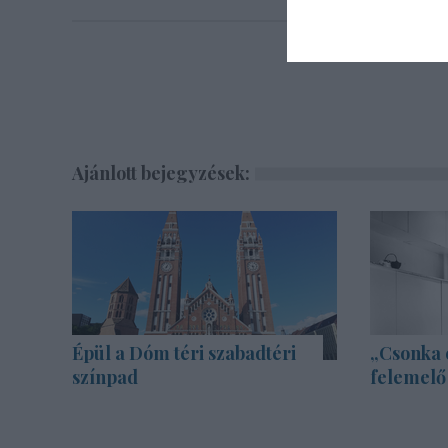
Ajánlott bejegyzések:
Épül a Dóm téri szabadtéri
„Csonka 
színpad
felemelő