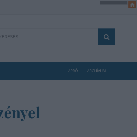
APRÓ
ARCHÍVUM
zényel