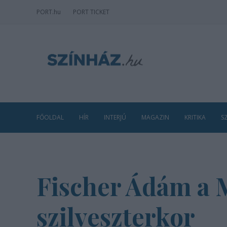
PORT
.hu
PORT TICKET
FŐOLDAL
HÍR
INTERJÚ
MAGAZIN
KRITIKA
S
Fischer Ádám a 
szilveszterkor