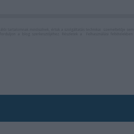
lói tartalomnak minősülnek, értük a
szolgáltatás technikai
üzemeltetője sem
n forduljon a blog szerkesztőjéhez. Részletek a
Felhasználási feltételekben