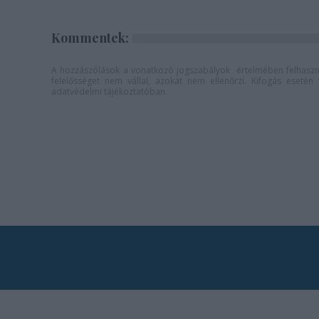
Kommentek:
A hozzászólások a
vonatkozó jogszabályok
értelmében felhaszná
felelősséget nem vállal, azokat nem ellenőrzi. Kifogás eseté
adatvédelmi tájékoztatóban
.