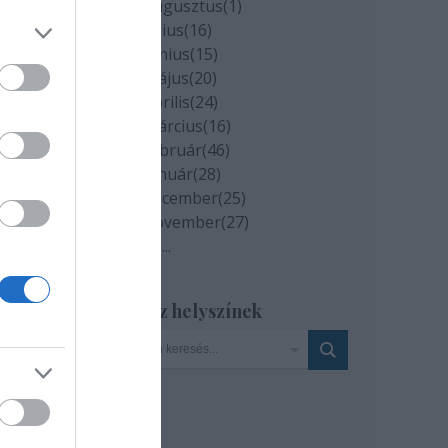
2020 augusztus
(
1
)
2020 július
(
16
)
2020 június
(
15
)
a
2020 május
(
20
)
94-
2020 április
(
24
)
2020 március
(
16
)
drea
2020 február
(
46
)
2020 január
(
28
)
2019 december
(
25
)
ster
2019 november
(
27
)
Tovább
...
agot
Szinház helyszínek
4