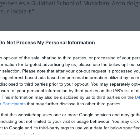
e-ben és a Guildhall School of Musicban. Azon dolgo
eur locale-t."
lips
énekli, de befutott művészek,
Jane Archibald é
ásban. "Az első tapasztalatom a zenekarral az, hogy
Do Not Process My Personal Information
 négyezer személyes hatalmas teremben is lehet
ter".
to opt-out of the sale, sharing to third parties, or processing of your per
formation for targeted advertising by us, please use the below opt-out s
r selection. Please note that after your opt-out request is processed y
eing interest-based ads based on personal information utilized by us or
disclosed to third parties prior to your opt-out. You may separately opt-
losure of your personal information by third parties on the IAB’s list of
. This information may also be disclosed by us to third parties on the
IA
Participants
that may further disclose it to other third parties.
 that this website/app uses one or more Google services and may gath
including but not limited to your visit or usage behaviour. You may click 
 to Google and its third-party tags to use your data for below specifi
ogle consent section.