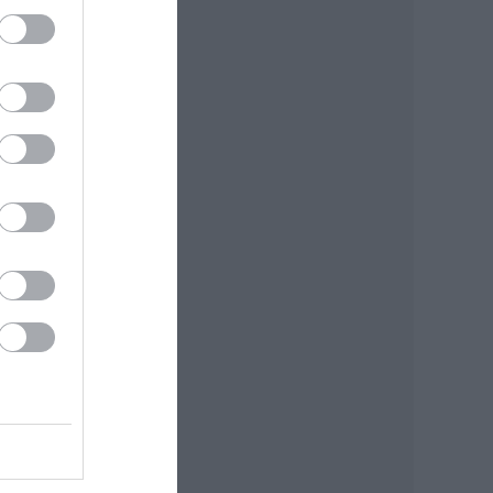
2016
zép
rja