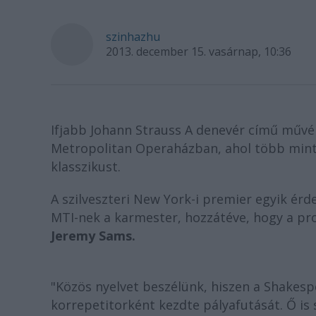
szinhazhu
2013. december 15. vasárnap, 10:36
Ifjabb Johann Strauss A denevér című művén
Metropolitan Operaházban, ahol több mint 
klasszikust.
A szilveszteri New York-i premier egyik érd
MTI-nek a karmester, hozzátéve, hogy a pro
Jeremy Sams.
"Közös nyelvet beszélünk, hiszen a Shakesp
korrepetitorként kezdte pályafutását. Ő is