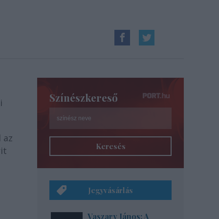
Színészkereső
i
 az
Keresés
it
Jegyvásárlás
Vaszary János: A