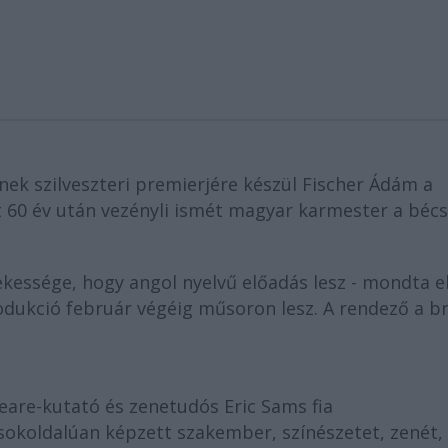
ek szilveszteri premierjére készül Fischer Ádám a
60 év után vezényli ismét magyar karmester a bécs
ekessége, hogy angol nyelvű előadás lesz - mondta el
dukció február végéig műsoron lesz. A rendező a br
eare-kutató és zenetudós Eric Sams fia
 sokoldalúan képzett szakember, színészetet, zenét,