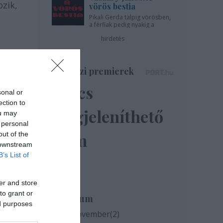
zik,
vörös bestia
Pikali Gerda talpig vörösben,
a férfiak pedig nyakig a
pácban - az Újszínházban!
hirdetés
s
Színházi premierek
Nincs
sonal or
ection to
megjeleníthető
ou may
 personal
elem
out of the
 downstream
B’s List of
er and store
to grant or
Archívum
ed purposes
2020 november
(
2
)