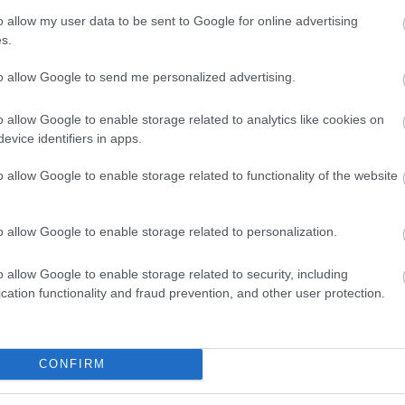
o allow my user data to be sent to Google for online advertising
s.
rően lemezenként nem, csak együtt jelentetik meg a
to allow Google to send me personalized advertising.
 Mozart-kiadvánnyal is -, európai turnéra indulnak a
szimfónia grazi bemutatójára időzítik.
o allow Google to enable storage related to analytics like cookies on
evice identifiers in apps.
o allow Google to enable storage related to functionality of the website
csolatát jellemzi, hogy a Koppenhágához közeli
étrehoznak egy Mozart-fesztivált, amely várhatóan 
t.
o allow Google to enable storage related to personalization.
századi észak-német és skandináv kastélyépítészet s
o allow Google to enable storage related to security, including
 Ludwig Holstein, VI. Keresztély dán király kancellá
cation functionality and fraud prevention, and other user protection.
in-Ledreborg család tulajdonában, az értékes
CONFIRM