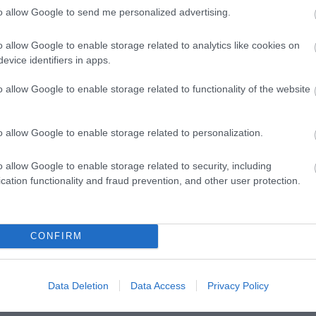
ok mellett a délszláv, zsidó, sváb, cigány
to allow Google to send me personalized advertising.
lenetek, a lendületes táncok, a vérpezsdítő zenék 
tal pár megtalálja és kinyitja a Garabonciás diák B
o allow Google to enable storage related to analytics like cookies on
y csodálatos, rég letűnt világba kerül, s ott aztán
evice identifiers in apps.
 szokásaival, hagyományaival. A tavaszi és téli
o allow Google to enable storage related to functionality of the website
tlen kikapcsolódást ígérnek az ünnepvárás
o allow Google to enable storage related to personalization.
éri és a Városháza téri karácsonyi vásár
„Kultúrát
észen karácsonyig, az Opera és az Erkel Színház mel
o allow Google to enable storage related to security, including
cation functionality and fraud prevention, and other user protection.
, az idén először felállított
közös jegyértékesítő
CONFIRM
Data Deletion
Data Access
Privacy Policy