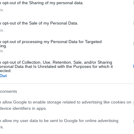
ételre
. „Fontosnak érzem, hogy az operavilág művészei
o opt-out of the Sharing of my personal data.
yos problémákra, és lehetőségeikhez mérten segítsenek 
In
met adni másoknak szívet melengető érzés.”
– mondja 
o opt-out of the Sale of my Personal Data.
vendéggel várja vásárlóit a pult mögött. Körötte a
In
esztenyés stand és a legmeghittebb légkör:
szánnal és a jelmezes egérkirállyal, sok-sok családi
to opt-out of processing my Personal Data for Targeted
ing.
In
o opt-out of Collection, Use, Retention, Sale, and/or Sharing
el fűszerezett karácsonyi hangversenyt
Jordi Bernác
ersonal Data that Is Unrelated with the Purposes for which it
lected.
gitárművész mellett közreműködik a világszerte is
Out
 argentin muzsikusai a
Navidad nuestra
című Ramirez
á. Az adventi hangversenyprogram különleges
consents
l karmester is gondoskodik, aki Los Angeles, San
o allow Google to enable storage related to advertising like cookies on
zínpadai után most Budapesten is bemutatkozik.
evice identifiers in apps.
zenei világát idézi,
az Erkel Színházban a Honvéd
o allow my user data to be sent to Google for online advertising
 hagyományos táncaival, dalaival várja a közönség
s.