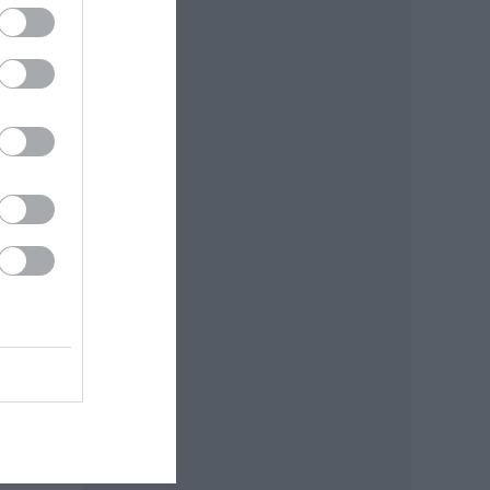
egy
űvös
lett