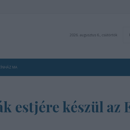
2026. augusztus 6., csütörtök
ZÍNHÁZ MA
k estjére készül az 