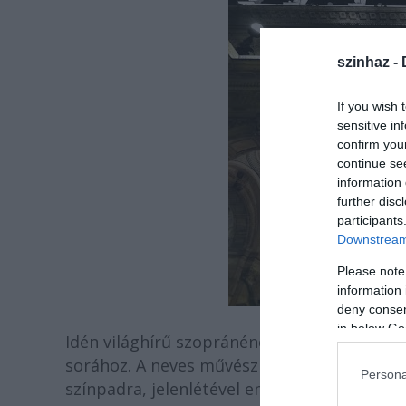
szinhaz -
If you wish 
sensitive in
confirm you
continue se
information 
further disc
participants
Downstream 
Please note
information 
deny consent
in below Go
Idén világhírű szopránénekesnőnk,
Rost An
sorához. A neves művésznő a karácsonyi i
Persona
színpadra, jelenlétével emelve az ünnep fén