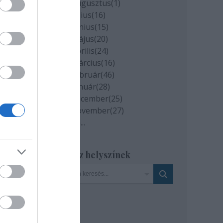
2020 augusztus
(
1
)
2020 július
(
16
)
a
2020 június
(
15
)
Rost
2020 május
(
20
)
2020 április
(
24
)
2020 március
(
16
)
2020 február
(
46
)
2020 január
(
28
)
2019 december
(
25
)
er
2019 november
(
27
)
mert
Tovább
...
-
Szinház helyszínek
et.