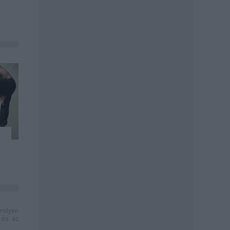
milyen
és az