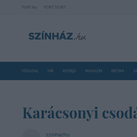
PORT
.hu
PORT TICKET
FŐOLDAL
HÍR
INTERJÚ
MAGAZIN
KRITIKA
S
Karácsonyi csodá
szinhazhu