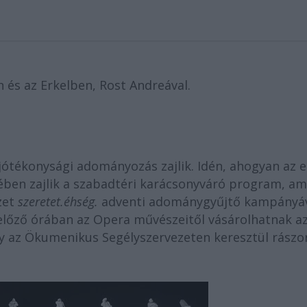
 és az Erkelben, Rost Andreával.
jótékonysági adományozás zajlik. Idén, ahogyan az e
ében zajlik a szabadtéri karácsonyváró program, am
zet
szeretet.éhség.
adventi adománygyűjtő kampányáv
előző órában az Opera művészeitől vásárolhatnak a
ly az Ökumenikus Segélyszervezeten keresztül rászo