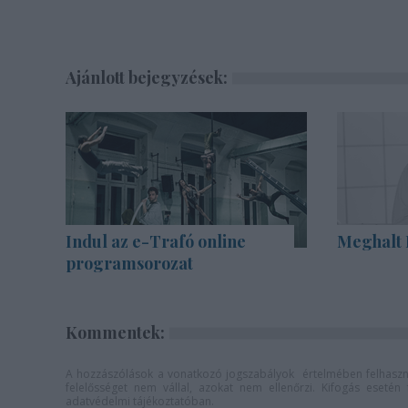
Ajánlott bejegyzések:
Indul az e-Trafó online
Meghalt 
programsorozat
Kommentek:
A hozzászólások a
vonatkozó jogszabályok
értelmében felhaszná
felelősséget nem vállal, azokat nem ellenőrzi. Kifogás eseté
adatvédelmi tájékoztatóban
.