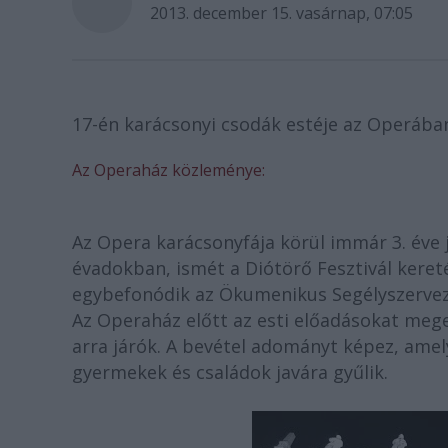
2013. december 15. vasárnap, 07:05
17-én karácsonyi csodák estéje az Operában
Az Operaház közleménye:
Az Opera karácsonyfája körül immár 3. éve 
évadokban, ismét a Diótörő Fesztivál keret
egybefonódik az Ökumenikus Segélyszerve
Az Operaház előtt az esti előadásokat meg
arra járók. A bevétel adományt képez, ame
gyermekek és családok javára gyűlik.