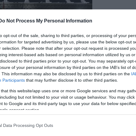
Do Not Process My Personal Information
to opt-out of the sale, sharing to third parties, or processing of your per
formation for targeted advertising by us, please use the below opt-out s
r selection. Please note that after your opt-out request is processed y
eing interest-based ads based on personal information utilized by us or
disclosed to third parties prior to your opt-out. You may separately opt-
losure of your personal information by third parties on the IAB’s list of
. This information may also be disclosed by us to third parties on the
IA
Participants
that may further disclose it to other third parties.
 that this website/app uses one or more Google services and may gath
including but not limited to your visit or usage behaviour. You may click 
 to Google and its third-party tags to use your data for below specifi
ogle consent section.
drea
is felkérést kapott, hogy csatlakozzék az árus
dőszakban a
Bohémélet
Mimijének szerepében lép
l Data Processing Opt Outs
yét. Előadás-szériája előtt első szóra igent mondott