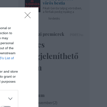
vörös bestia
Pikali Gerda talpig vörösben,
a férfiak pedig nyakig a
pácban - az Újszínházban!
hirdetés
sonal or
ection to
Színházi premierek
ou may
Nincs
 personal
out of the
megjeleníthető
 downstream
B’s List of
elem
er and store
to grant or
ed purposes
ok
Archívum
 a
2020 november
(
2
)