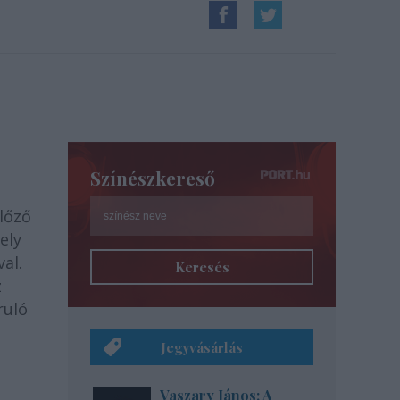
Színészkereső
lőző
ely
al.
Keresés
z
ruló
Jegyvásárlás
Vaszary János: A