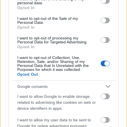
meghívták
Bodó Viktort
és a Szputnyik Hajózási
personal data.
grant or deny consent to Google and its third-party tags to
Opted In
Társaságot,
Pintér Bélát
és Társulatát,
Horváth
use your data for below specified purposes in below Google
Csabát
és a Forte Társulatot, valamint a Krétakör
consent section.
I want to opt-out of the Sale of my
színházat, a magyarországi független színjátszás
Personal Data.
"zászlóshajóját", de a résztvevők végleges névsorát
Opted In
csak később teszik közzé.
I want to opt-out of processing my
Personal Data for Targeted Advertising.
A Burgtheater szeptemberben a magyar
Opted In
kultúrpolitikát bírálva elutasította a Nemzeti
I want to opt-out of Collection, Use,
Színház meghívását a budapesti teátrum első
Retention, Sale, and/or Sharing of my
nemzetközi színházi fesztiváljára, 2014 tavaszára.
Personal Data that Is Unrelated with the
Purposes for which it was collected.
Opted Out
Google consents
I want to allow Google to enable storage
related to advertising like cookies on web or
device identifiers in apps.
Ajánlott bejegyzések:
I want to allow my user data to be sent to
Google for online advertising purposes.