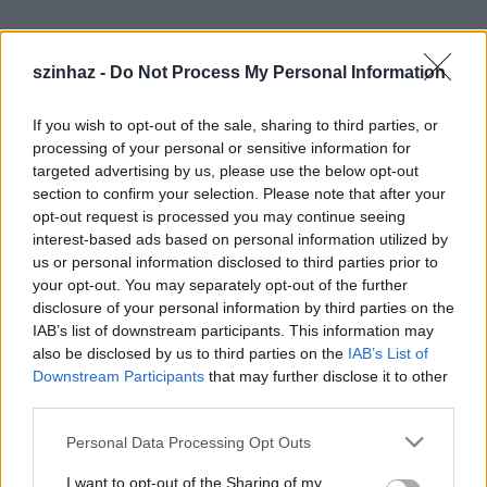
szinhaz -
Do Not Process My Personal Information
If you wish to opt-out of the sale, sharing to third parties, or
processing of your personal or sensitive information for
targeted advertising by us, please use the below opt-out
section to confirm your selection. Please note that after your
opt-out request is processed you may continue seeing
interest-based ads based on personal information utilized by
us or personal information disclosed to third parties prior to
your opt-out. You may separately opt-out of the further
disclosure of your personal information by third parties on the
IAB’s list of downstream participants. This information may
A
Matthias Hartmann
Burgtheater-igazgató és
also be disclosed by us to third parties on the
IAB’s List of
Andreas Erdmann
dramaturg által életre hívott
Downstream Participants
that may further disclose it to other
third parties.
fesztivál keretében vitarendezvényt is tartanak "a
művészi folyamatok politikai befolyásolásáról".
Please note that this website/app uses one or more Google
Personal Data Processing Opt Outs
services and may gather and store information including but
A szervezők közleménye szerint a fesztiválra
not limited to your visit or usage behaviour. You may click to
I want to opt-out of the Sharing of my