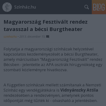
Színház.hu
Magyarország Fesztivált rendez
tavasszal a bécsi Burgtheater
szinhazhu
•
2013. december 15.
Folytatja a magyarországi színházak helyzetével
kapcsolatos kezdeményezését a bécsi Burgtheater,
amely márciusban "Magyarország Fesztivált" rendez
Bécsben - jelentette az APA osztrák hírügynökség egy
szombati közleményre hivatkozva.
A független színházak mellett számítanak a Nemzeti
Színház egy vendégjátékára is
Vidnyánszky Attila
rendezésében a rendezvényen, amelynek pontos
időpontját még tűzték ki - olvasható a jelentésben.