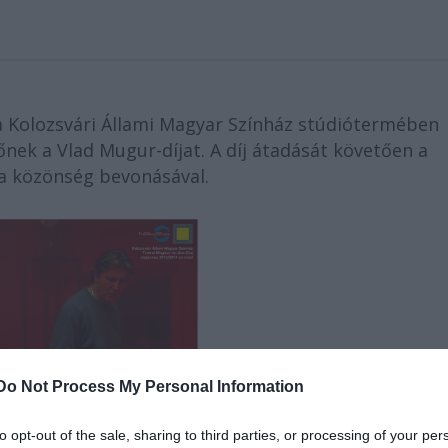
 Kolozsvári Állami Magyar Színház stúdiótermében
ő
nek a Vlad Mugur-díjat. A díj átadását követ
ő
en a
k a közönség bevonásával.
Do Not Process My Personal Information
to opt-out of the sale, sharing to third parties, or processing of your per