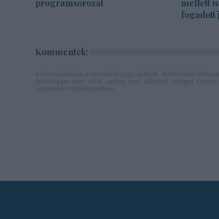
programsorozat
mellett i
fogadott 
Kommentek:
A hozzászólások a
vonatkozó jogszabályok
értelmében felhaszná
felelősséget nem vállal, azokat nem ellenőrzi. Kifogás eseté
adatvédelmi tájékoztatóban
.