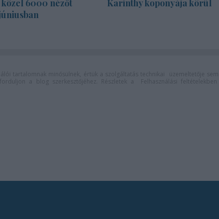
s közel 6000 nézőt
Karinthy koponyája körül
júniusban
lói tartalomnak minősülnek, értük a
szolgáltatás technikai
üzemeltetője sem
n forduljon a blog szerkesztőjéhez. Részletek a
Felhasználási feltételekben