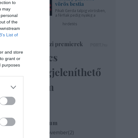
ection to
vörös bestia
ou may
Pikali Gerda talpig vörösben,
a férfiak pedig nyakig a
 personal
pácban - az Újszínházban!
out of the
hirdetés
 downstream
B’s List of
Színházi premierek
er and store
Nincs
to grant or
ed purposes
megjeleníthető
12-
elem
i
Archívum
2020 november
(
2
)