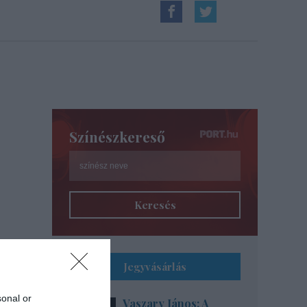
Színészkereső
Keresés
Jegyvásárlás
sonal or
Vaszary János: A