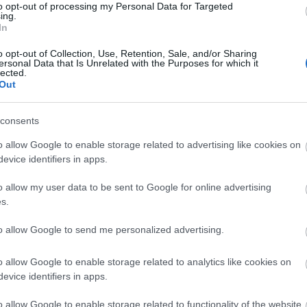
to opt-out of processing my Personal Data for Targeted
ing.
In
o opt-out of Collection, Use, Retention, Sale, and/or Sharing
ersonal Data that Is Unrelated with the Purposes for which it
lected.
Out
consents
o allow Google to enable storage related to advertising like cookies on
evice identifiers in apps.
o allow my user data to be sent to Google for online advertising
s.
to allow Google to send me personalized advertising.
Mugur-díjasok
programjának keretében
Helmuth
o allow Google to enable storage related to analytics like cookies on
rtékes m
ű
tárgyával ajándékozzuk meg.
evice identifiers in apps.
o allow Google to enable storage related to functionality of the website