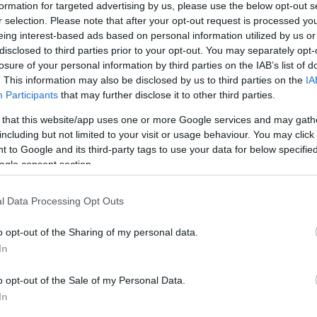
formation for targeted advertising by us, please use the below opt-out s
r selection. Please note that after your opt-out request is processed y
eing interest-based ads based on personal information utilized by us or
disclosed to third parties prior to your opt-out. You may separately opt-
losure of your personal information by third parties on the IAB’s list of
. This information may also be disclosed by us to third parties on the
IA
Participants
that may further disclose it to other third parties.
 that this website/app uses one or more Google services and may gath
including but not limited to your visit or usage behaviour. You may click 
 to Google and its third-party tags to use your data for below specifi
10-ben a
Suttogások és sikolyok
cím
ű
el
ő
adást, majd 20
ogle consent section.
. A
Ványa bácsi
valamint a
zsvári Állami Magyar Színházban
el
ő
adásának járó UNITER-díjat.
l Data Processing Opt Outs
o opt-out of the Sharing of my personal data.
ttogások és sikolyok
színreviteléért ítélte oda a Vlad
In
knak a m
ű
vészeknek a munkáját ismeri el a Kolozsvár
ársulatnak, de kiemelked
ő
m
ű
vészi munkájukkal
o opt-out of the Sale of my Personal Data.
ainak megvalósításához.
In