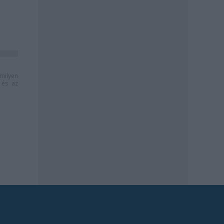
milyen
és az