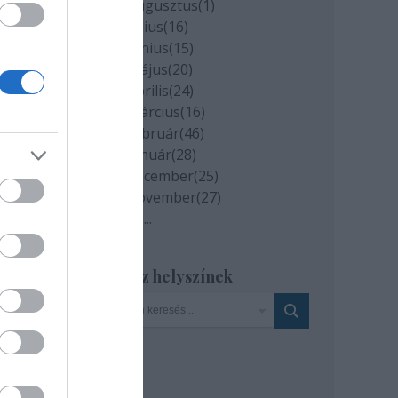
2020 augusztus
(
1
)
2020 július
(
16
)
2020 június
(
15
)
2020 május
(
20
)
2020 április
(
24
)
2020 március
(
16
)
2020 február
(
46
)
2020 január
(
28
)
2019 december
(
25
)
2019 november
(
27
)
Tovább
...
Szinház helyszínek