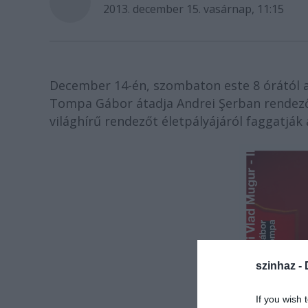
2013. december 15. vasárnap, 11:15
December 14-én, szombaton este 8 órától a
Tompa Gábor átadja Andrei Şerban rendez
világhír
ű
rendez
ő
t életpályájáról faggatjá
szinhaz -
If you wish 