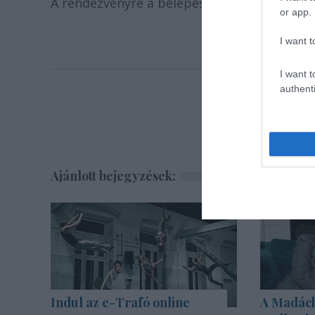
A rendezvényre a belépés díjtalan.
or app.
I want t
I want t
authenti
Ajánlott bejegyzések:
Indul az e-Trafó online
A Madách 