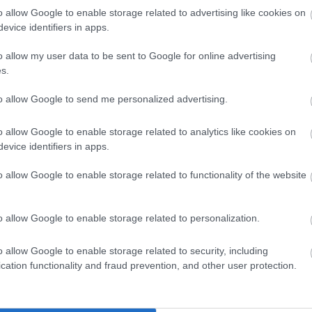
o allow Google to enable storage related to advertising like cookies on
evice identifiers in apps.
ntő, szórakoztató színház feladata, és más egy
endelkező fővárosi teátrumé. És mindezt konkrétan
o allow my user data to be sent to Google for online advertising
mber, hogyan lehet, hogy a zsűri egyes tagjaiban,
s.
ssá a két dolgozat közötti színvonalkülönbség, és
to allow Google to send me personalized advertising.
ny jöhetett ki. Erre hivatkozva halasztotta el az
 kiállást, majd az újra kiírt pályázatban még
o allow Google to enable storage related to analytics like cookies on
is szűkítette másfél évre, hangsúlyosan jelezve a
evice identifiers in apps.
 az önkormányzat teremtett még egy másik hivatkoz
o allow Google to enable storage related to functionality of the website
ti tervét. (Itt kell közbevetni, hogy az Operettnél m
tt a zsűri szavazattöbbséggel az újra pályázó direkt
 sértően szűk idő, de teljes hozzá nem értést is tü
o allow Google to enable storage related to personalization.
nt
méltatlan helyzetbe hozza az eddig
és a leendő
pályáz
zeállítása, az előadások színészegyeztetése
a Vígben
fél 
o allow Google to enable storage related to security, including
cation functionality and fraud prevention, and other user protection.
ost, a jelenben, a szemünk előtt, a budapesti