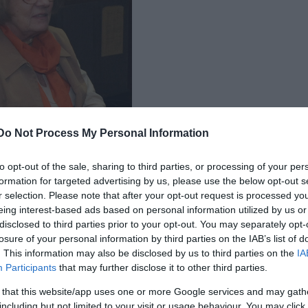
Do Not Process My Personal Information
to opt-out of the sale, sharing to third parties, or processing of your per
formation for targeted advertising by us, please use the below opt-out s
r selection. Please note that after your opt-out request is processed y
eing interest-based ads based on personal information utilized by us or
disclosed to third parties prior to your opt-out. You may separately opt-
 a Vígszínház
esetében a pályáztatási procedúra tele van
losure of your personal information by third parties on the IAB’s list of
. This information may also be disclosed by us to third parties on the
IA
tást súroló álságos fordulatokkal
”
.
E
lsősorban a
Participants
that may further disclose it to other third parties.
ter és Eszenyi Enikő
pályázata két ellentétes irányt
céloz
zervatív, historizáló színházeszményt képvisel, s
 that this website/app uses one or more Google services and may gath
including but not limited to your visit or usage behaviour. You may click 