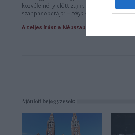
közvélemény előtt zajlik két fontos színház
szappanoperája
” –
zárja szavait
Radnóti Zsuz
A teljes írást a Népszabadságban olvasha
Ajánlott bejegyzések: