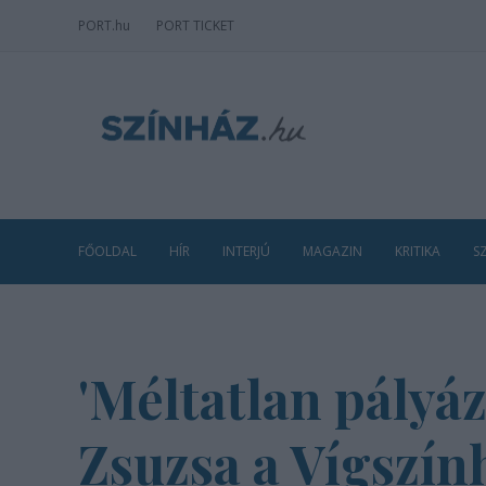
PORT
.hu
PORT TICKET
FŐOLDAL
HÍR
INTERJÚ
MAGAZIN
KRITIKA
S
'Méltatlan pályáz
Zsuzsa a Vígszín