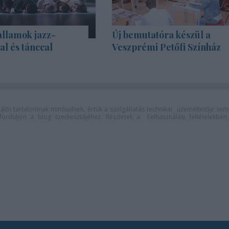
allamok jazz-
Új bemutatóra készül a
l és tánccal
Veszprémi Petőfi Színház
lói tartalomnak minősülnek, értük a
szolgáltatás technikai
üzemeltetője sem
n forduljon a blog szerkesztőjéhez. Részletek a
Felhasználási feltételekben