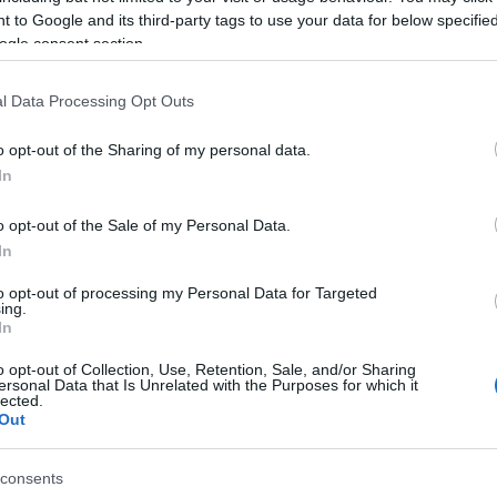
ív, ízlésbeli vélemények formájában közli, szakmai
 to Google and its third-party tags to use your data for below specifi
 elutasítja a nyitott, korszerű, kockázatosabb, de
ogle consent section.
zt, amely tele van az új és a jelenvalóság iránti
produkciók létrehozásának bátorságával és a társada
l Data Processing Opt Outs
zért minden színházi, színházközeli embernek tudn
 álló zsűritagoknak, hogy létezik a modernitás korá
o opt-out of the Sharing of my personal data.
yet
Eszenyi Enikő
elmélyült és komoly szakmai
In
és ez az eszmény láthatóan, bizonyítottan működik
o opt-out of the Sale of my Personal Data.
s.
Eszenyi Enikő
és csapata fokozatosan érezte meg,
In
ínház legértékesebb hagyományait, amit az igazga
 Jób Dánieltől, Várkonyi Zoltántól, Horvai Istvántól
to opt-out of processing my Personal Data for Targeted
ing.
 belső építkezés hagyományát: egy olyan intellektuál
In
bátran igazodik a mindenkori valósághoz, művészeti
o opt-out of Collection, Use, Retention, Sale, and/or Sharing
lentmondásosabb oldalaitól, a társadalom mindenkor
ersonal Data that Is Unrelated with the Purposes for which it
lected.
 a könnyedebb, de mindig színvonalas szórakoztatásró
Out
óbbi
koncepció roppant érzékeny egyensúlyt,
patmunkát igényel, és egy nagyváros, jelen esetben Buda
consents
pontos ismeretét tételezi fel.