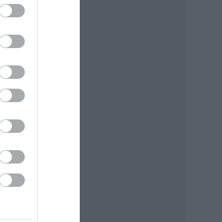
ási
ás
orra
kröz
”
ókat
,
és