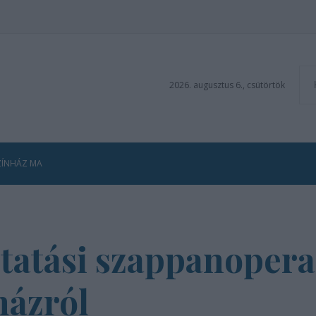
2026. augusztus 6., csütörtök
ZÍNHÁZ MA
tatási szappanopera 
házról