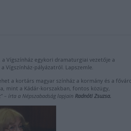
 a Vígszínház egykori dramaturgiai vezetője a
a Vígszínház-pályázatról. Lapszemle.
lehet a kortárs magyar színház a kormány és a fővár
a, mint a Kádár-korszakban, fontos közügy,
z
”
– írta a Népszabadság lapjain
Radnóti Zsuzsa.