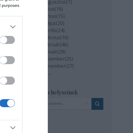
2020 augusztus
(
1
)
ed purposes
2020 július
(
16
)
2020 június
(
15
)
2020 május
(
20
)
lom
2020 április
(
24
)
ia
2020 március
(
16
)
nak
2020 február
(
46
)
2020 január
(
28
)
2019 december
(
25
)
 és
2019 november
(
27
)
tó
Tovább
...
 és
is
Szinház helyszínek
i
l
pest