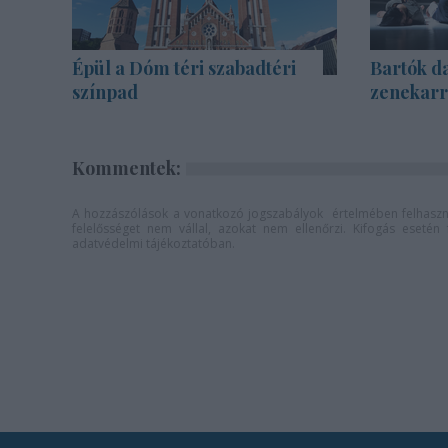
Épül a Dóm téri szabadtéri
Bartók d
színpad
zenekarra
Kommentek:
A hozzászólások a
vonatkozó jogszabályok
értelmében felhaszná
felelősséget nem vállal, azokat nem ellenőrzi. Kifogás eseté
adatvédelmi tájékoztatóban
.