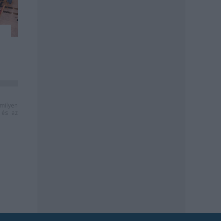
milyen
és az