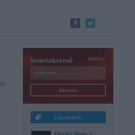
Színészkereső
osi
Keresés
Jegyvásárlás
Vaszary János: A