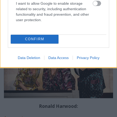
I want to allow Google to enable storage
énekeljék el újra a Kvartettet. És ebből ered a
related to security, including authentication
konfliktus. (...)
functionality and fraud prevention, and other
user protection.
CONFIRM
Data Deletion
Data Access
Privacy Policy
Ronald Harwood: