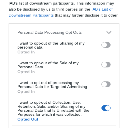
IAB’s list of downstream participants. This information may
also be disclosed by us to third parties on the
IAB’s List of
Gálffi László rendező a darabról:
Downstream Participants
that may further disclose it to other
third parties.
Please note that this website/app uses one or more Google
Personal Data Processing Opt Outs
Orlai Tibor
hívott föl még tavasszal, hogy van nála
services and may gather and store information including but
egy jó darab, négy operaénekesről. Megörültem
not limited to your visit or usage behaviour. You may click to
I want to opt-out of the Sharing of my
personal data.
neki, mert mindig szerettem volna eljátszani egy
grant or deny consent to Google and its third-party tags to
Opted In
operaénekest, ha már én magam nem lehettem az.
use your data for below specified purposes in below Google
consent section.
Amikor kiderült, nem is játszani kellene, hanem
I want to opt-out of the Sale of my
Personal Data.
rendezni, akkor elgondolkoztam, mert nem nagyon
Opted In
ambicionálom a rendezést. Persze elolvastam a
darabot, és végül annyira megtetszett, hogy
I want to opt-out of processing my
elvállaltam. Egyrészt az, amiről szól, amiről nekem
Personal Data for Targeted Advertising.
Opted In
szól, másrészt örültem a kollégáknak, úgyhogy azt
mondtam, töltsünk együtt két hónapot. (…)
I want to opt-out of Collection, Use,
Retention, Sale, and/or Sharing of my
Personal Data that Is Unrelated with the
Purposes for which it was collected.
Opted Out
A történet szerint három operaénekes él egy