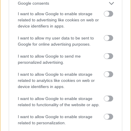
művészotthonban, a Rigoletto Kvartettjének három
Google consents
hajdani tagja. Félnek attól, hogy hamarosan a
I want to allow Google to enable storage
kollégák sorsára jutnak, akik egész nap
related to advertising like cookies on web or
társasjátékoznak meg tévét néznek. Ők hárman
device identifiers in apps.
próbálják magukat frissen tartani, hogy minél
később hülyüljenek el, el is különítik magukat a
I want to allow my user data to be sent to
többiektől. Az alt (
Molnár Piroska
) sportol, úszni jár,
Google for online advertising purposes.
és a fiatal kertésszel kokettál, még élni akar. A tenor
(
Szacsvay László
) végre Wagnerrel foglalkozhat –
I want to allow Google to send me
mindig Wagner-énekes szeretett volna lenni, de
personalized advertising.
melyik operaénekes nem? –, írja az életrajzát. A
bariton (
Benedek Miklós
) nehezebb helyzetben van,
I want to allow Google to enable storage
neki nincs ilyen igénye, ő szexuálisan éli újra a
related to analytics like cookies on web or
kamaszkorát; vagyis, csak beszél róla. Elég kevés
device identifiers in apps.
jutott neki az életből (a darabból kiderül, hogy
miért), ezt próbálja bepótolni. És váratlanul
I want to allow Google to enable storage
megérkezik a szoprán, a sztár, a negyedik tag, aki
related to functionality of the website or app.
kívülről hoz valamit, ami ráébreszti őket bizonyos
I want to allow Google to enable storage
dolgokra. Kérdéseket tesznek föl maguknak: helyes-
related to personalization.
e, amit csinálnak, jól gondolkoznak-e. Közben
kapnak egy fölkérést, hogy egy gálaműsoron