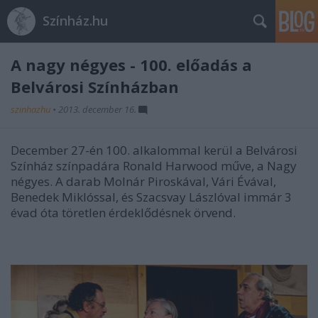
Színház.hu
A nagy négyes - 100. előadás a
Belvárosi Színházban
szinhazhu
•
2013. december 16.
December 27-én 100. alkalommal kerül a Belvárosi
Színház színpadára Ronald Harwood műve, a Nagy
négyes. A darab Molnár Piroskával, Vári Évával,
Benedek Miklóssal, és Szacsvay Lászlóval immár 3
évad óta töretlen érdeklődésnek örvend.