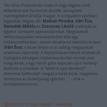
"Az Orlai Produkciós Iroda
A nagy négyes
című
előadása sok humorral átszőtt, kacagtató
csemegeként kínálja magát. A színpadon valóban
legendás négyes áll:
Molnár Piroska, Vári Éva,
Benedek Miklós
és
Szacsvay László
alakítják az
egykor ünnepelt operasztárokat. Megszokott
hétköznapjaikat visszavonultan élik egy
művészotthonban, ahová váratlanul beköltözik Jean
(
Vári Éva
), s ezzel felborul az addig megszokott
unalmas napirend. A fájdalmasan titkolt érzések és
fojtogató kétségek robbanásszerűen törnek utat
maguknak, s egy Verdi-gála kapcsán újra remény
költözik a szívekbe. A "lehet-e újra kezdeni?"
dilemma befészkeli magát a falak közé, magában
hordozva az örökifjúság ígéretét…" – írta a
színházkolonia.hu.
Így készült "A nagy négyes" - werkklip: