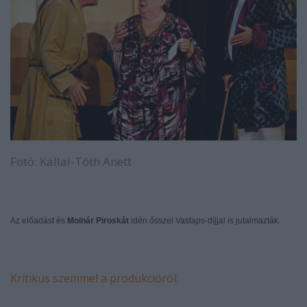
Fotó: Kállai-Tóth Anett
Az előadást és
Molnár Piroskát
idén ősszel Vastaps-díjjal is jutalmazták.
Kritikus szemmel a produkcióról: