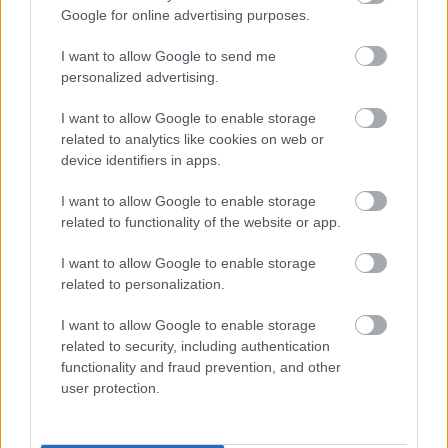
Google for online advertising purposes.
Bródy Sándor: Lyon Lea
I want to allow Google to send me
personalized advertising.
Felolvasóest
Bródy Sándor
születésének 150.
I want to allow Google to enable storage
related to analytics like cookies on web or
évfordulójára
device identifiers in apps.
a Gólem Színház előadásában
I want to allow Google to enable storage
related to functionality of the website or app.
I want to allow Google to enable storage
Szereplők:
related to personalization.
Hajmási Dávid, Kerekes Viktória, Gergely
I want to allow Google to enable storage
Katalin, Kaszás Gergő
related to security, including authentication
functionality and fraud prevention, and other
és a
Gólem Stúdió növendékei
user protection.