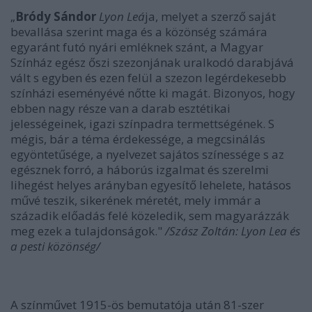
„
Bródy Sándor
Lyon Leá
ja, melyet a szerző saját
bevallása szerint maga és a közönség számára
egyaránt futó nyári emléknek szánt, a Magyar
Színház egész őszi szezonjának uralkodó darabjává
vált s egyben és ezen felül a szezon legérdekesebb
színházi eseményévé nőtte ki magát. Bizonyos, hogy
ebben nagy része van a darab esztétikai
jelességeinek, igazi színpadra termettségének. S
mégis, bár a téma érdekessége, a megcsinálás
egyöntetűsége, a nyelvezet sajátos színessége s az
egésznek forró, a háborús izgalmat és szerelmi
lihegést helyes arányban egyesítő lehelete, hatásos
művé teszik, sikerének méretét, mely immár a
századik előadás felé közeledik, sem magyarázzák
meg ezek a tulajdonságok."
/Szász Zoltán: Lyon Lea és
a pesti közönség/
A színművet 1915-ös bemutatója után 81-szer