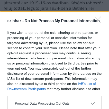
játszották az 1915-16-os évadban. Később többször
felújították, legutoljára 1934-ben a Bethlen Téri
Színházban,
Csortos Gyulával
a főszerepben. Az
évforduló alkalmából a Gólem Színházzal
szinhaz -
Do Not Process My Personal Information
együttműködve december 18-án 19.30-kor nyilvános
felolvasóestre kerül sor a Gólem Színház színészeivel
If you wish to opt-out of the sale, sharing to third parties, or
rendezésében.
Borgula András
processing of your personal or sensitive information for
targeted advertising by us, please use the below opt-out
section to confirm your selection. Please note that after your
opt-out request is processed you may continue seeing
interest-based ads based on personal information utilized by
us or personal information disclosed to third parties prior to
your opt-out. You may separately opt-out of the further
disclosure of your personal information by third parties on the
IAB’s list of downstream participants. This information may
also be disclosed by us to third parties on the
IAB’s List of
Downstream Participants
that may further disclose it to other
third parties.
Please note that this website/app uses one or more Google
Personal Data Processing Opt Outs
services and may gather and store information including but