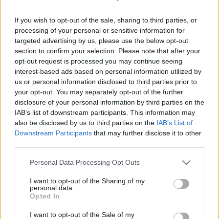
A
december 19-re
beütemezett
Két lengyelül beszélő
If you wish to opt-out of the sale, sharing to third parties, or
szegény román
című kistermi előadás helyett 19.30-
processing of your personal or sensitive information for
tól az
Alkésztisz
című produkciót tűzi műsorára a
targeted advertising by us, please use the below opt-out
Tompa Miklós Társulat. Az eredetileg beütemezett
section to confirm your selection. Please note that after your
előadás egészségügyi okok miatt marad el.
opt-out request is processed you may continue seeing
interest-based ads based on personal information utilized by
Azok a nézők, akik már megvásárolták vagy
us or personal information disclosed to third parties prior to
lefoglalták jegyüket, helyet igényelhetnek a
your opt-out. You may separately opt-out of the further
december 19-i
Alkésztisz
című produkcióra, vagy
disclosure of your personal information by third parties on the
megtekinthetik a
Két lengyelül beszélő szegény román
IAB’s list of downstream participants. This information may
című előadást január hónapban. Ugyanakkor a
also be disclosed by us to third parties on the
IAB’s List of
Downstream Participants
that may further disclose it to other
megvásárolt jegyek vissza is válthatók a
third parties.
Kultúrpalota jegyirodájában hétfőtől péntekig 12.00
és 17.30 között, vagy a színházi jegypénztárban
Please note that this website/app uses one or more Google
Personal Data Processing Opt Outs
hétfőtől péntekig 10.00 és 16.00 között.
services and may gather and store information including but
not limited to your visit or usage behaviour. You may click to
I want to opt-out of the Sharing of my
personal data.
grant or deny consent to Google and its third-party tags to
Opted In
use your data for below specified purposes in below Google
Forrás, fotó: Harag György Társulat
consent section.
I want to opt-out of the Sale of my