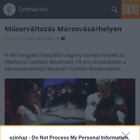
Színház.hu
Műsorváltozás Marosvásárhelyen
szinhazhu
•
2013. december 16.
A Két lengyelül beszélő szegény román helyett az
Alkésztisz látható december 19-én, csütörtökön a
Marosvásárhelyi Nemzeti Színház Kistermében.
szinhaz -
Do Not Process My Personal Information