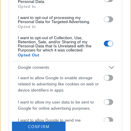
Personal Data.
Opted In
I want to opt-out of processing my
Personal Data for Targeted Advertising.
Opted In
I want to opt-out of Collection, Use,
Retention, Sale, and/or Sharing of my
Personal Data that Is Unrelated with the
Purposes for which it was collected.
Ajánlott bejegyzések:
Opted Out
Google consents
Indul az e-Trafó online programsorozat
I want to allow Google to enable storage
related to advertising like cookies on web or
device identifiers in apps.
I want to allow my user data to be sent to
Meghalt Böröndi Tamás
Google for online advertising purposes.
I want to allow Google to send me
personalized advertising.
CONFIRM