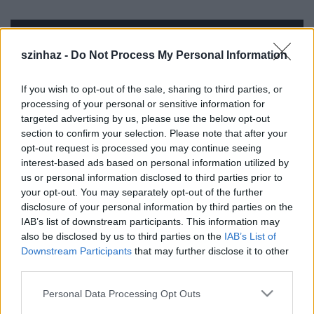
szinhaz -
Do Not Process My Personal Information
If you wish to opt-out of the sale, sharing to third parties, or
processing of your personal or sensitive information for
targeted advertising by us, please use the below opt-out
section to confirm your selection. Please note that after your
opt-out request is processed you may continue seeing
interest-based ads based on personal information utilized by
Elvárás:
us or personal information disclosed to third parties prior to
your opt-out. You may separately opt-out of the further
disclosure of your personal information by third parties on the
- Angol nyelvtudás
IAB’s list of downstream participants. This information may
- Számítástechnikai alapismeretek
also be disclosed by us to third parties on the
IAB’s List of
- Minimum középfokú szakirányú végzettség
Downstream Participants
that may further disclose it to other
- Csapatszellem
third parties.
- Önálló munkavégzés
- Modern technológiák ismerete, precizitás.
Please note that this website/app uses one or more Google
Personal Data Processing Opt Outs
- DMX világsítási rendszerek ismerete
services and may gather and store information including but