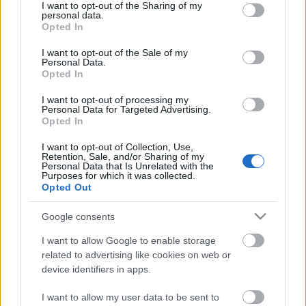
not limited to your visit or usage behaviour. You may click to
I want to opt-out of the Sharing of my
personal data.
Előnyt jelent:
grant or deny consent to Google and its third-party tags to
Opted In
use your data for below specified purposes in below Google
- ETC SmartFade ismerete
consent section.
I want to opt-out of the Sale of my
Personal Data.
Opted In
Fényképes önéletrajzot, nettó fizetési igénnyel a
következő email címre várnak:
I want to opt-out of processing my
karinthy.szinhaz@gmail.com
Personal Data for Targeted Advertising.
Opted In
I want to opt-out of Collection, Use,
Retention, Sale, and/or Sharing of my
Forrás: Karinthy Színház
Personal Data that Is Unrelated with the
Purposes for which it was collected.
Opted Out
Google consents
I want to allow Google to enable storage
related to advertising like cookies on web or
device identifiers in apps.
Ajánlott bejegyzések:
I want to allow my user data to be sent to