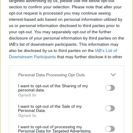
dolgozott velük. 2009-ben a
Pillantás a hídról
című
targeted advertising by us, please use the below opt-out
section to confirm your selection. Please note that after your
előadást állította színpadra, az elmúlt évadban
opt-out request is processed you may continue seeing
pedig a
A Tündérlaki lányok
című vígjátékot. Amikor a
interest-based ads based on personal information utilized by
színház vezetése ismét felkérte rendezni, több
us or personal information disclosed to third parties prior to
darabot ajánlott a figyelmükbe, a döntés
végül azért
your opt-out. You may separately opt-out of the further
a
Veszedelmes viszonyok
ra, mert a mű nagyon
esett
disclosure of your personal information by third parties on the
erős női szerepeket tartogat a színészek számára.
IAB’s list of downstream participants. This information may
also be disclosed by us to third parties on the
IAB’s List of
Downstream Participants
that may further disclose it to other
third parties.
- Az ötletet a színészek hívták elő. Az elmúlt évadban
A Tündérlaki lányok próbáin nagyon jól tudtunk
Please note that this website/app uses one or more Google
Personal Data Processing Opt Outs
együtt dolgozni
Kéri Kittyvel, Csarnóy
services and may gather and store information including but
Zsuzsannával, Trokán Annával
, és úgy érzem, jól
not limited to your visit or usage behaviour. You may click to
I want to opt-out of the Sharing of my
personal data.
áll nekik majd ez a darab is. Ez a mű erőteljesen szól
grant or deny consent to Google and its third-party tags to
Opted In
use your data for below specified purposes in below Google
mindenről, ami élet és ami életidegen, mély és
consent section.
végletes érzelmeket lehet általa megmutatni a
I want to opt-out of the Sale of my
Personal Data.
színpadon. Az olvasópróbán is azt tapasztaltam,
Opted In
hogy a színészek meg-megálltak, többször
visszalapoztak, felfedezték azokat a mai napig
I want to opt-out of processing my
Personal Data for Targeted Advertising.
érvényes gondolatokat, amelyeket a szöveg rejt.