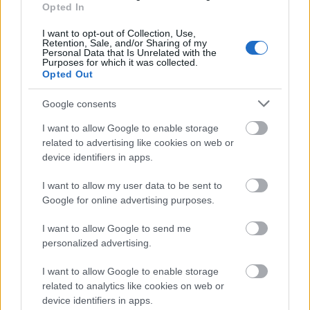
Opted In
I want to opt-out of Collection, Use,
Retention, Sale, and/or Sharing of my
Personal Data that Is Unrelated with the
Purposes for which it was collected.
Opted Out
Google consents
I want to allow Google to enable storage
related to advertising like cookies on web or
device identifiers in apps.
I want to allow my user data to be sent to
Google for online advertising purposes.
I want to allow Google to send me
personalized advertising.
I want to allow Google to enable storage
related to analytics like cookies on web or
"Olyan ez a mű, akár egy enciklopédia a férfi-nő
device identifiers in apps.
viszonyról" - hangsúlyozta a rendező, aki szerint ma