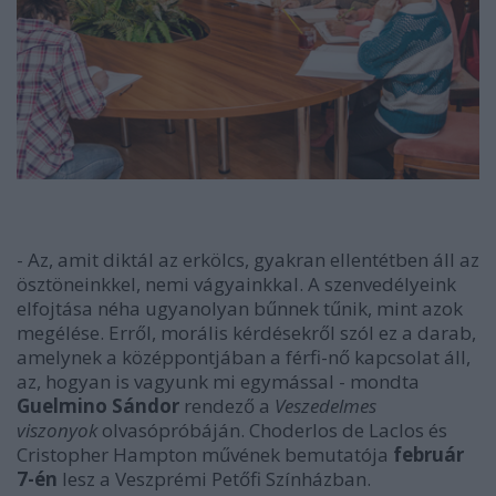
- Az, amit diktál az erkölcs, gyakran ellentétben áll az
ösztöneinkkel, nemi vágyainkkal. A szenvedélyeink
elfojtása néha ugyanolyan bűnnek tűnik, mint azok
megélése. Erről, morális kérdésekről szól ez a darab,
amelynek a középpontjában a férfi-nő kapcsolat áll,
az, hogyan is vagyunk mi egymással - mondta
Guelmino Sándor
rendező a
Veszedelmes
viszonyok
olvasópróbáján. Choderlos de Laclos és
Cristopher Hampton művének bemutatója
február
7-én
lesz a Veszprémi Petőfi Színházban.