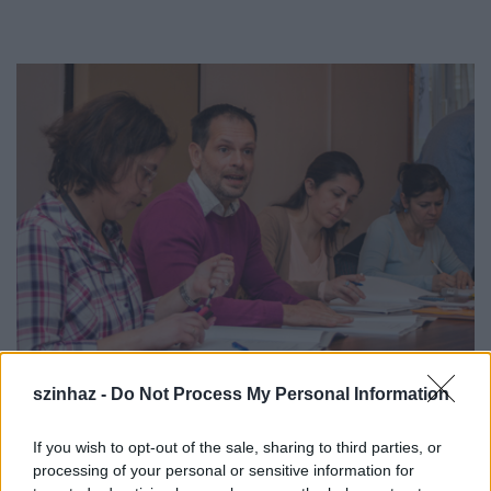
szinhaz -
Do Not Process My Personal Information
Guelmino Sándor
már jól ismeri a veszprémi
If you wish to opt-out of the sale, sharing to third parties, or
társulatot, hiszen az elmúlt években kétszer is
processing of your personal or sensitive information for