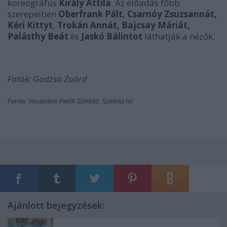
koreográfus
Király Attila
. Az előadás főbb
szerepeiben
Oberfrank Pált, Csarnóy Zsuzsannát,
Kéri Kittyt, Trokán Annát, Bajcsay Máriát,
Palásthy Beát
és
Jaskó Bálintot
láthatják a nézők.
Fotók: Godzsa Zoárd
Forrás: Veszprémi Petőfi Színház, Színház.hu
Ajánlott bejegyzések: