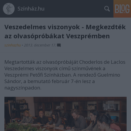
Színház.hu
Veszedelmes viszonyok - Megkezdték
az olvasópróbákat Veszprémben
szinhazhu
•
2013. december 17.
Megtartották az olvasópróbáját Choderlos de Laclos
Veszedelmes viszonyok című színművének a
Veszprémi Petőfi Színházban. A rendező Guelmino
Sándor, a bemutató február 7-én lesz a
nagyszínpadon.