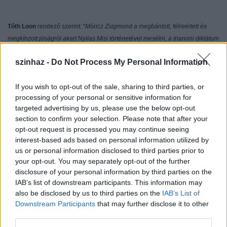
Tóth Loon
rendező szerint:
"
Móricz Zsigmond a megbántott, félreértett és
megkínzott jóságról akart Nyilas Misi történetével mesélni, a trianoni diktátum
által megcsonkított Magyarország allegóriáját akarta megfogalmazni. Nem
szinhaz -
Do Not Process My Personal Information
gyerekregénynek szánta a történetet, nem kötelezõ házi olvasmánynak,
hanem örök tanulságnak: bármennyire is bántanak bennünket, csak EGY
If you wish to opt-out of the sale, sharing to third parties, or
erkölcsileg helyes válaszunk lehet rá – az, hogy legyünk jók! Jók
processing of your personal or sensitive information for
mindhalálig!"
targeted advertising by us, please use the below opt-out
section to confirm your selection. Please note that after your
opt-out request is processed you may continue seeing
"A Kocsák Tibor és – a közelmúltban tragikus hirtelenséggel elhunyt – Miklós
interest-based ads based on personal information utilized by
Tibor szerzõpáros nagy sikerû musicalének bemutatásával nem kisebb célt
us or personal information disclosed to third parties prior to
szeretnénk elérni, mint azt, amit Nyilas Misi fogalmaz meg a regény végén:
your opt-out. You may separately opt-out of the further
az emberiség tanítói szeretnénk lenni: költõk, akik jobbá szeretnék tenni a
disclosure of your personal information by third parties on the
világot. Ehhez kérjük a nézõk támogatását!"
- fogalmazott
Tóth Loon
.
IAB’s list of downstream participants. This information may
also be disclosed by us to third parties on the
IAB’s List of
Downstream Participants
that may further disclose it to other
third parties.