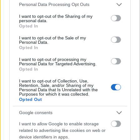
Please note that this website/app uses one or more Google
Personal Data Processing Opt Outs
services and may gather and store information including but
not limited to your visit or usage behaviour. You may click to
I want to opt-out of the Sharing of my
personal data.
grant or deny consent to Google and its third-party tags to
Opted In
use your data for below specified purposes in below Google
consent section.
I want to opt-out of the Sale of my
Personal Data.
Opted In
I want to opt-out of processing my
Personal Data for Targeted Advertising.
Opted In
I want to opt-out of Collection, Use,
Retention, Sale, and/or Sharing of my
Personal Data that Is Unrelated with the
Purposes for which it was collected.
Opted Out
"Az el
ő
adás azért is siker mindenütt, mert olyan
Google consents
zenei nyelven íródott, amely használja az 1970-es,
80-as évek különböz
ő
m
ű
fajait, így a boogie-
I want to allow Google to enable storage
woogiet, a rock and rollt, de belefér a történet
related to advertising like cookies on web or
ábrázolásába a polgári otthont megjelenít
ő
kering
ő
device identifiers in apps.