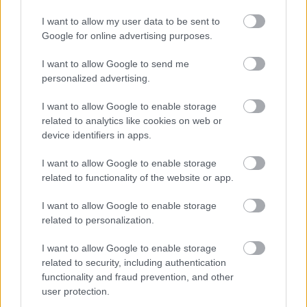
is, és mindezt remek egységbe f
ű
zte a zeneszerz
ő
. Az
így kialakult összhangzás egy gyönyör
ű
, szívhez
I want to allow my user data to be sent to
szóló világot ad a muzsikában. Nem is gondolnánk,
Google for online advertising purposes.
hogy mennyire bonyolult ritmikájú számokból áll ez
a musical, sok zenei színnel, mélységgel, lélekkel.
I want to allow Google to send me
Tóth Loon rendez
ő
Nyilas Misi történetén keresztül
personalized advertising.
bemutatja a magyarság sorsát is, ez még egy plusz
I want to allow Google to enable storage
horizontot jelent az el
ő
adásban" - mondta a darab
related to analytics like cookies on web or
kapcsán a Liszt Ferenc-díjas
Oberfrank Péter.
device identifiers in apps.
I want to allow Google to enable storage
related to functionality of the website or app.
Szereposztás
I want to allow Google to enable storage
Nyilas Misi | ARBAS SOCIAS CARLOS / PATÓ BÁLINT
related to personalization.
Igazgató | BENCZÉDI SÁNDOR
Valkay tanár úr | SZELES JÓZSEF
I want to allow Google to enable storage
Gyéres tanár úr, osztályf
ő
nök | MÁTÉ P. GÁBOR
related to security, including authentication
Sarkadi tanár úr, elnök | NYIRKÓ ISTVÁN
functionality and fraud prevention, and other
Szüts Istók, tornatanár | SZ
Ű
CS LÁSZLÓ
user protection.
István bácsi, pedellus | VAJDA KÁROLY