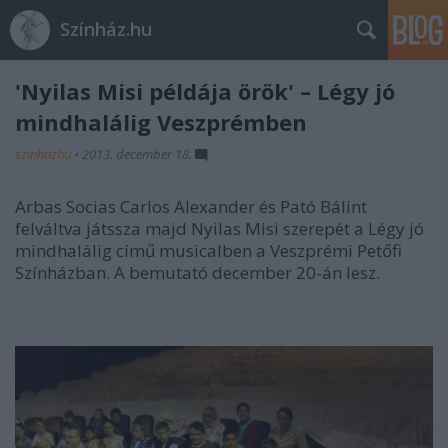
Színház.hu
'Nyilas Misi példája örök' – Légy jó
mindhalálig Veszprémben
szinhazhu
•
2013. december 18.
Arbas Socias Carlos Alexander és Pató Bálint
felváltva játssza majd Nyilas Misi szerepét a Légy jó
mindhalálig című musicalben a Veszprémi Petőfi
Színházban. A bemutató december 20-án lesz.