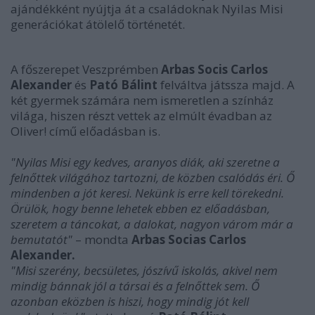
ajándékként nyújtja át a családoknak Nyilas Misi
generációkat átölelő történetét.
A főszerepet Veszprémben
Arbas Socis Carlos
Alexander
és
Pató Bálint
felváltva játssza majd. A
két gyermek számára nem ismeretlen a színház
világa, hiszen részt vettek az elmúlt évadban az
Oliver! című előadásban is.
"Nyilas Misi egy kedves, aranyos diák, aki szeretne a
felnőttek világához tartozni, de közben csalódás éri. Ő
mindenben a jót keresi. Nekünk is erre kell törekedni.
Örülök, hogy benne lehetek ebben ez előadásban,
szeretem a táncokat, a dalokat, nagyon várom már a
bemutatót"
– mondta
Arbas Socias Carlos
Alexander.
"Misi szerény, becsületes, jószívű iskolás, akivel nem
mindig bánnak jól a társai és a felnőttek sem. Ő
azonban eközben is hiszi, hogy mindig jót kell