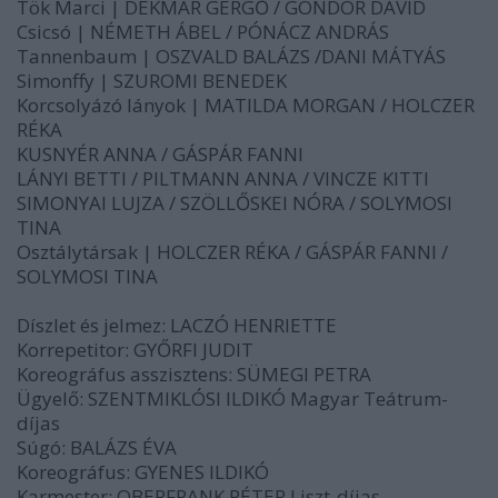
Tök Marci | DÉKMÁR GERG
Ő
/ GÖNDÖR DÁVID
Csicsó | NÉMETH ÁBEL / PÓNÁCZ ANDRÁS
Tannenbaum | OSZVALD BALÁZS /DANI MÁTYÁS
Simonffy | SZUROMI BENEDEK
Korcsolyázó lányok | MATILDA MORGAN / HOLCZER
RÉKA
KUSNYÉR ANNA / GÁSPÁR FANNI
LÁNYI BETTI / PILTMANN ANNA / VINCZE KITTI
SIMONYAI LUJZA / SZÖLL
Ő
SKEI NÓRA / SOLYMOSI
TINA
Osztálytársak | HOLCZER RÉKA / GÁSPÁR FANNI /
SOLYMOSI TINA
Díszlet és jelmez: LACZÓ HENRIETTE
Korrepetitor: GY
Ő
RFI JUDIT
Koreográfus asszisztens: SÜMEGI PETRA
Ügyel
ő
: SZENTMIKLÓSI ILDIKÓ Magyar Teátrum-
díjas
Súgó: BALÁZS ÉVA
Koreográfus: GYENES ILDIKÓ
Karmester: OBERFRANK PÉTER Liszt-díjas