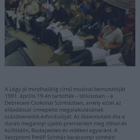
A Légy jó mindhalálig című musical bemutatóját
1991. április 19-én tartották – stílusosan – a
Debreceni Csokonai Színházban, amely ezzel az
előadással ünnepelte megalakulásának
százötvenedik évfordulóját. Az ősbemutató óta a
darab megannyi újabb premiertért meg itthon és
külföldön, Budapesten és vidéken egyaránt. A
Veszprémi Petőfi Színház karácsonyi színházi