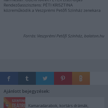
Rendez
ő
asszisztens: PÉTI KRISZTINA
közrem
ű
ködik a Veszprémi Pet
ő
fi Színház zenekara
Forrás: Veszprémi Petőfi Színház, balaton.hu
Ajánlott bejegyzések:
Kamaradarabok, kortárs drámák,