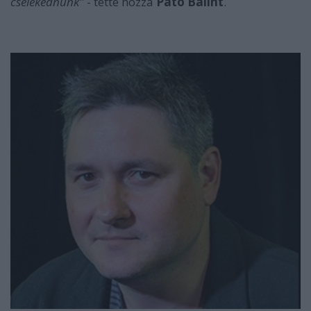
cselekednünk"
- tette hozzá
Pató Bálint
.