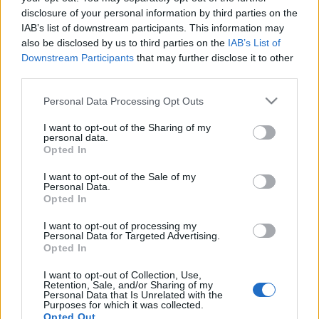
disclosure of your personal information by third parties on the
IAB’s list of downstream participants. This information may
also be disclosed by us to third parties on the
IAB’s List of
Mihályi Gábor
úgy látja, hogy Amerikában sokan
Downstream Participants
that may further disclose it to other
elveszítik a gyökereiket, az érdeklődésüket a saját
third parties.
kultúrájuk iránt. "A mi műsorunkban nagy
Please note that this website/app uses one or more Google
Personal Data Processing Opt Outs
energiával jelent meg a hagyomány. Úgy gondolom,
services and may gather and store information including but
ha egy tradíció ilyen módon képes hatni, az az
not limited to your visit or usage behaviour. You may click to
I want to opt-out of the Sharing of my
identitását vesztett nézőt, legyen akár ír vagy szlovák
personal data.
grant or deny consent to Google and its third-party tags to
bevándorló, a saját hagyománya felé fordítja."
Opted In
use your data for below specified purposes in below Google
consent section.
I want to opt-out of the Sale of my
Personal Data.
A műsor kapcsán elmondta, hogy erős igény van
Opted In
benne arra, hogy a magyar és a Kárpát-medencei
I want to opt-out of processing my
néptánckincset a lehető legmodernebb, a mai
Personal Data for Targeted Advertising.
közönség számára befogadható, azonosulásra
Opted In
alkalmas módon vigye színpadra. "Az amerikai
koncertügynökség azonban konzervatívabb
I want to opt-out of Collection, Use,
Retention, Sale, and/or Sharing of my
kiállítású programot igényelt. Jó szívvel vittük a
Personal Data that Is Unrelated with the
Magyar rapszódiát, amely a tánchagyomány
Purposes for which it was collected.
Opted Out