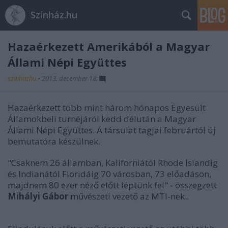
Színház.hu
Hazaérkezett Amerikából a Magyar
Állami Népi Együttes
szinhazhu
•
2013. december 18.
Hazaérkezett több mint három hónapos Egyesült
Államokbeli turnéjáról kedd délután a Magyar
Állami Népi Együttes. A társulat tagjai februártól új
bemutatóra készülnek.
"Csaknem 26 államban, Kaliforniától Rhode Islandig
és Indianától Floridáig 70 városban, 73 előadáson,
majdnem 80 ezer néző előtt léptünk fel" - összegzett
Mihályi Gábor
művészeti vezető az MTI-nek..