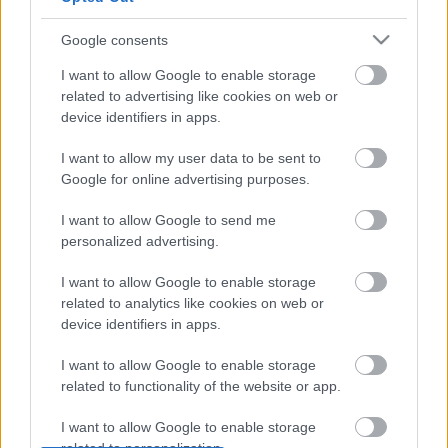
tekintetében, zeneileg és dramaturgiailag is
telitalálatnak bizonyult" - fogalmazott.
Google consents
I want to allow Google to enable storage
Az együttes tagjai az ünnepeket az év végéig otthon
related to advertising like cookies on web or
töltik. A jövő év elején ugyanakkor visszatérnek a
device identifiers in apps.
próbaterembe, hiszen január végén
Naplegenda-
és
Szarvasének
-előadásaik lesznek. Februárban pedig
I want to allow my user data to be sent to
elkezdenek a következő bemutatón dolgozni,
Google for online advertising purposes.
amelyet szeptemberben láthat először a közönség.
I want to allow Google to send me
personalized advertising.
Forrás: MTI
I want to allow Google to enable storage
related to analytics like cookies on web or
device identifiers in apps.
I want to allow Google to enable storage
related to functionality of the website or app.
I want to allow Google to enable storage