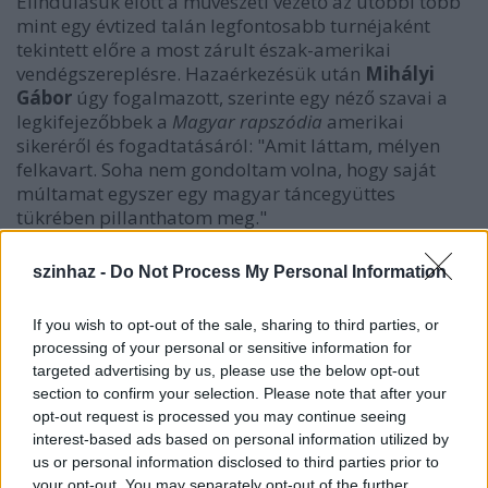
Elindulásuk előtt a művészeti vezető az utóbbi több
mint egy évtized talán legfontosabb turnéjaként
tekintett előre a most zárult észak-amerikai
vendégszereplésre. Hazaérkezésük után
Mihályi
Gábor
úgy fogalmazott, szerinte egy néző szavai a
legkifejezőbbek a
Magyar rapszódia
amerikai
sikeréről és fogadtatásáról: "Amit láttam, mélyen
felkavart. Soha nem gondoltam volna, hogy saját
múltamat egyszer egy magyar táncegyüttes
tükrében pillanthatom meg."
szinhaz -
Do Not Process My Personal Information
If you wish to opt-out of the sale, sharing to third parties, or
processing of your personal or sensitive information for
targeted advertising by us, please use the below opt-out
section to confirm your selection. Please note that after your
opt-out request is processed you may continue seeing
interest-based ads based on personal information utilized by
us or personal information disclosed to third parties prior to
your opt-out. You may separately opt-out of the further