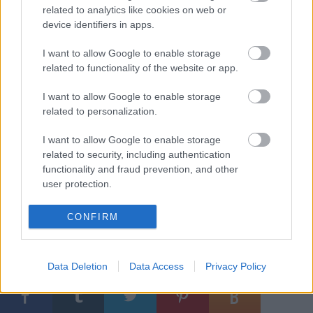
related to analytics like cookies on web or
meghívását a tavaszi budapesti nemzetközi
színházi
fesztiválra,
device identifiers in apps.
mondván "nem akarjuk engedni, hogy a Burgtheater hírnevét ismét
felhasználják a magyar kultúrpolitika megtépázott renoméjának a
I want to allow Google to enable storage
kijavítására". Vidnyánszky a Burgthater elutasító érvei, valamint a berlini
related to functionality of the website or app.
tapasztalatok alapján úgy véli: nem a művészi teljesítmény iránti
érdeklődésnek köszönhető a bécsi meghívás sem, hanem egyfajta
I want to allow Google to enable storage
provokáció készül. "De nincs más lehetőség, mint a saját nyitottságunk
related to personalization.
demonstrálása, ezért készülünk elmenni Bécsbe" - fogalmazott.
I want to allow Google to enable storage
related to security, including authentication
functionality and fraud prevention, and other
Forrás: Magyar Hírlap
user protection.
CONFIRM
Címkék:
nemzeti
Data Deletion
Data Access
Privacy Policy