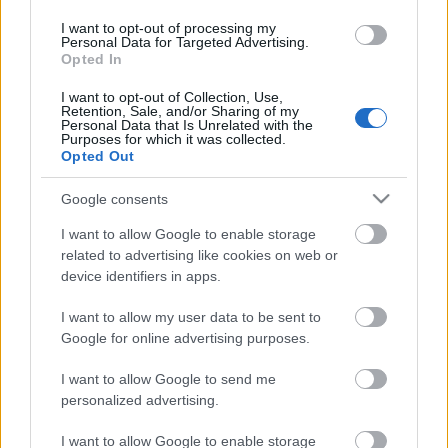
I want to opt-out of processing my
Personal Data for Targeted Advertising.
Opted In
Vidnyánszky arról is beszélt, a számok alapján a
függetlenek is tudják, hogy jelentős támogatást
I want to opt-out of Collection, Use,
kaptak idén a társaságiadó-kedvezménnyel együtt,
Retention, Sale, and/or Sharing of my
Personal Data that Is Unrelated with the
ami szintén egyfajta állami támogatás. "A
Purposes for which it was collected.
függetlenek támogatását tekintve egyáltalán nincs
Opted Out
okunk szégyenkezni nemzetközi viszonylatban sem.
Sőt! Kifelé mégis folyamatosan az ellenkezőjét
Google consents
kommunikálják. A számok kapcsán nem is
I want to allow Google to enable storage
vitatkoznak velem, mert azok ellentmondanak a
related to advertising like cookies on web or
sulykoltaknak" - fejtette ki a Nemzeti Színház
device identifiers in apps.
igazgatója, aki arról is szót ejtett, hogy a
kinevezése táján
a német Theater Heute című
színházi
szaklap nem engedte, hogy
I want to allow my user data to be sent to
reagáljon egy őt érintő cikkre, illetve a Le Monde sem közölte egy
Google for online advertising purposes.
válaszcikkét.
I want to allow Google to send me
personalized advertising.
Vidnyánszky felidézte, hogy a bécsiek nemrég visszautasították a Nemzeti
I want to allow Google to enable storage