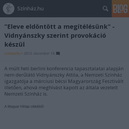
Színház.hu
"Eleve eldöntött a megítélésünk" -
Vidnyánszky szerint provokáció
készül
szinhazhu
•
2013. december 19.
A múlt heti berlini konferencia tapasztalatai alapján
nem derűlátó Vidnyánszky Attila, a Nemzeti
Színház
igazgatója a márciusi bécsi Magyarország Fesztivált
illetően, ahová meghívást kapott az általa vezetett
Nemzeti S
zínház
is.
A Magyar Hírlap cikkéből: