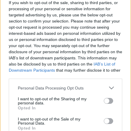
If you wish to opt-out of the sale, sharing to third parties, or
processing of your personal or sensitive information for
targeted advertising by us, please use the below opt-out
section to confirm your selection. Please note that after your
opt-out request is processed you may continue seeing
interest-based ads based on personal information utilized by
us or personal information disclosed to third parties prior to
your opt-out. You may separately opt-out of the further
disclosure of your personal information by third parties on the
A Nemzeti
Színház
igazgatója a Berlinben
IAB’s list of downstream participants. This information may
történtekről így nyilatkozott: "A független szcéna
also be disclosed by us to third parties on the
IAB’s List of
képviselői mellé mutatóba meghívtak engem is, de
Downstream Participants
that may further disclose it to other
nem akarták meghallani az érveimet, a
third parties.
gondolataimat. Eleve eldöntött a megítélésünk, és
semmilyen formában nem akarnak minket
Please note that this website/app uses one or more Google
Personal Data Processing Opt Outs
elfogadni" - mondta Vidnyánszky Attila, aki szerint
services and may gather and store information including but
buta az a szembeállítás, ami Berlinben is világosan
not limited to your visit or usage behaviour. You may click to
I want to opt-out of the Sharing of my
personal data.
grant or deny consent to Google and its third-party tags to
megfogalmazódott: ami a konzervatív gondolkodás
Opted In
use your data for below specified purposes in below Google
mentén történik, szükségszerűen csak maradi lehet,
consent section.
míg a független szférában született előadások
I want to opt-out of the Sale of my
Personal Data.
innovatívak.
Opted In