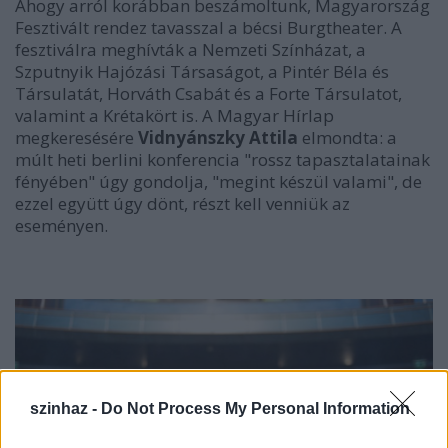
Ahogy arról korábban beszámoltunk, Magyarország
Fesztivált rendez tavasszal a bécsi Burgtheater. A
fesztiválra meghívták a Nemzeti
Színházat
, a
Szputnyik Hajózási Társaságot, a Pintér Béla és
Társulatát, Horváth Csabát és a Forte Társulatot,
valamint a Krétakör
t is
. A Magyar Hírlap
megkeresésére
Vidnyánszky Attila
elmondta: a
múlt heti berlini konferencia "rossz tapasztalatainak
fényében" úgy gondolja, "megint készül valami", de
ezzel együtt úgy dönt, részt kell venniük az
eseményen.
szinhaz -
Do Not Process My Personal Information