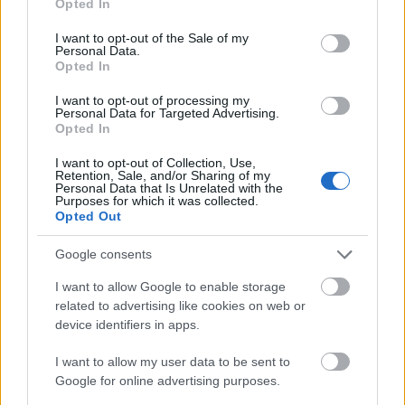
Opted In
use your data for below specified purposes in below Google
Az eutanázia különböző aspektusait boncolgató
consent section.
I want to opt-out of the Sale of my
előadás Mundruczó öngyilkosság-trilógiájának első
Personal Data.
része. A második darab, a Proton Színház
Opted In
előadásaként nemzetközi koprodukcióban készült
I want to opt-out of processing my
Demencia
, amelynek ősbemutatója idén ősszel volt a
Personal Data for Targeted Advertising.
Trafóban. Ez utóbbi amellett, hogy egy csoportosan
Opted In
elkövetett öngyilkosságot mutat be, felhívja a
I want to opt-out of Collection, Use,
figyelmünket arra, hogy az a mód, ahogy az
Retention, Sale, and/or Sharing of my
öregekkel és a mentális problémákkal élőkkel
Personal Data that Is Unrelated with the
Purposes for which it was collected.
bánunk, a társadalom legsúlyosabb kérdéseit
Opted Out
villantja fel. A trilógia harmadik része várhatóan egy
német nyelvű előadás lesz majd, amelyet
Google consents
előreláthatólag 2014. őszén mutatnak be.
I want to allow Google to enable storage
related to advertising like cookies on web or
device identifiers in apps.
I want to allow my user data to be sent to
Google for online advertising purposes.