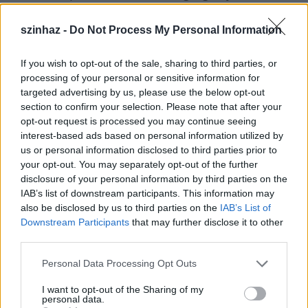
Yilmaz, az Isztambuli Színházi Fesztivál igazgatója
voltak.
szinhaz -
Do Not Process My Personal Information
If you wish to opt-out of the sale, sharing to third parties, or
processing of your personal or sensitive information for
targeted advertising by us, please use the below opt-out
section to confirm your selection. Please note that after your
opt-out request is processed you may continue seeing
interest-based ads based on personal information utilized by
us or personal information disclosed to third parties prior to
your opt-out. You may separately opt-out of the further
disclosure of your personal information by third parties on the
IAB’s list of downstream participants. This information may
also be disclosed by us to third parties on the
IAB’s List of
Downstream Participants
that may further disclose it to other
third parties.
Please note that this website/app uses one or more Google
Personal Data Processing Opt Outs
services and may gather and store information including but
not limited to your visit or usage behaviour. You may click to
I want to opt-out of the Sharing of my
personal data.
grant or deny consent to Google and its third-party tags to