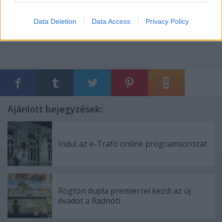
http://trafo.hu/hu-HU/mundruczo_disgrace
Data Deletion
Data Access
Privacy Policy
http://trafo.hu/hu-HU/demencia
Ajánlott bejegyzések:
Indul az e-Trafó online programsorozat
Rögtön dupla premierrel kezdi az új
évadot a Radnóti