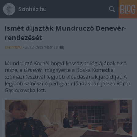
Színház.hu
Ismét díjazták Mundruczó Denevér-
rendezését
szinhazhu
•
2013. december 19.
Mundruczó Kornél öngyilkosság-trilógiájának első
része, a
Denevér
, megnyerte a Boska Komedia
színházi fesztivál legjobb előadásának járó díjat. A
legjobb színésznő pedig az előadásban játszó Roma
Gąsiorowska lett.