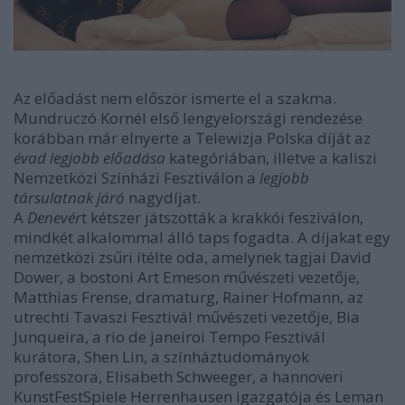
Az előadást nem először ismerte el a szakma.
Mundruczó Kornél első lengyelországi rendezése
korábban már elnyerte a Telewizja Polska díját az
évad legjobb előadása
kategóriában, illetve a kaliszi
Nemzetközi Színházi Fesztiválon a
legjobb
társulatnak járó
nagydíjat.
A
Denevér
t kétszer játszották a krakkói fesziválon,
mindkét alkalommal álló taps fogadta. A díjakat egy
nemzetközi zsűri ítélte oda, amelynek tagjai David
Dower, a bostoni Art Emeson művészeti vezetője,
Matthias Frense, dramaturg, Rainer Hofmann, az
utrechti Tavaszi Fesztivál művészeti vezetője, Bia
Junqueira, a rio de janeiroi Tempo Fesztivál
kurátora, Shen Lin, a színháztudományok
professzora, Elisabeth Schweeger, a hannoveri
KunstFestSpiele Herrenhausen igazgatója és Leman