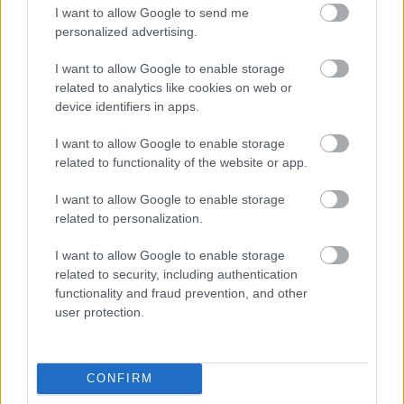
I want to allow Google to send me
personalized advertising.
I want to allow Google to enable storage
related to analytics like cookies on web or
device identifiers in apps.
A trilógia második részét, a
Demenciá
t legközelebb
I want to allow Google to enable storage
2014. február 5-én, 6-án, 7-én tűzi műsorra a Trafó.
related to functionality of the website or app.
Az előadásokat követően azonban ismét turnézni
indul a Proton Színház: február végén Drezdában,
I want to allow Google to enable storage
március elején pedig Berlinben játsszák majd a
related to personalization.
Demenciát. A társulat
Szégyen
című előadásának is
csak egy rövid állomása a január 8-11-i időpontok a
I want to allow Google to enable storage
Trafóban. A darab ezt követően a strasbourgi Le
related to security, including authentication
functionality and fraud prevention, and other
Maillon színházban lesz látható.
user protection.
https://www.boskakomedia.pl/
www.facebook.com/protontheatre
CONFIRM