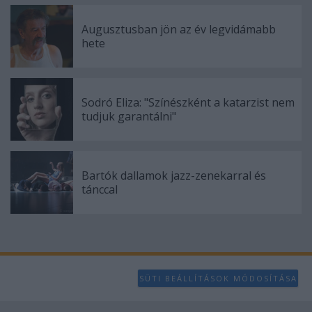
Augusztusban jön az év legvidámabb
hete
Sodró Eliza: "Színészként a katarzist nem
tudjuk garantálni"
Bartók dallamok jazz-zenekarral és
tánccal
SÜTI BEÁLLÍTÁSOK MÓDOSÍTÁSA