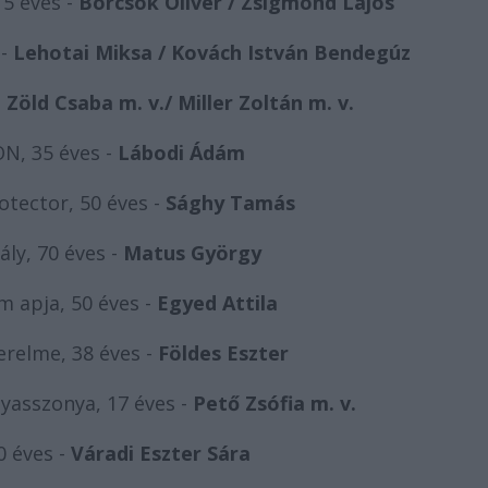
5 éves -
Börcsök Olivér / Zsigmond Lajos
 -
Lehotai Miksa / Kovách István Bendegúz
-
Zöld Csaba m. v./ Miller Zoltán m. v.
, 35 éves -
Lábodi Ádám
tector, 50 éves -
Sághy Tamás
rály, 70 éves -
Matus György
 apja, 50 éves -
Egyed Attila
relme, 38 éves -
Földes Eszter
nyasszonya, 17 éves -
Pető Zsófia m. v.
 éves -
Váradi Eszter Sára