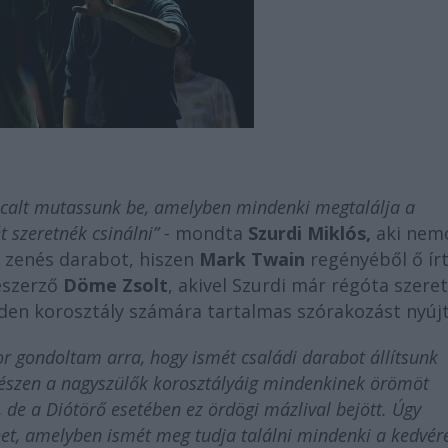
usicalt mutassunk be, amelyben mindenki megtalálja a
t szeretnék csinálni” -
mondta
Szurdi Miklós,
aki nem
ű zenés darabot, hiszen
Mark Twain
regényéből ő írt
neszerző
Döme Zsolt
, akivel Szurdi már régóta szere
nden korosztály számára tartalmas szórakozást nyújt
or gondoltam arra, hogy ismét családi darabot állítsunk
egészen a nagyszülők korosztályáig mindenkinek örömöt
 de a Diótörő esetében ez ördögi mázlival bejött. Úgy
et, amelyben ismét meg tudja találni mindenki a kedvér