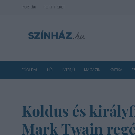
PORT
.hu
PORT TICKET
FŐOLDAL
HÍR
INTERJÚ
MAGAZIN
KRITIKA
S
Koldus és király
Mark Twain reg