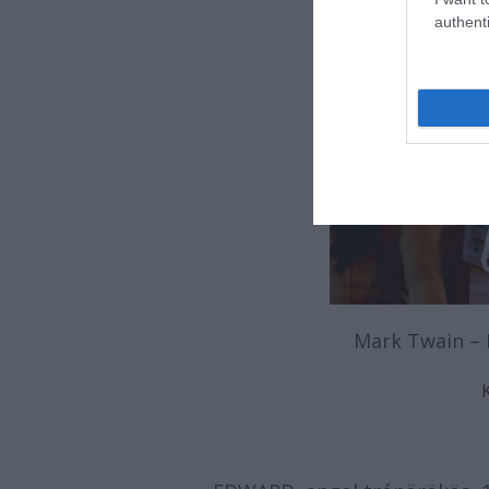
authenti
Mark Twain – 
K