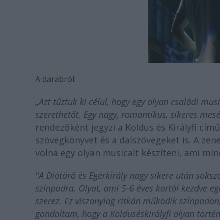
A darabról:
„Azt tűztük ki célul, hogy egy olyan családi m
szerethetőt. Egy nagy, romantikus, sikeres mesé
rendezőként jegyzi a Koldus és Királyfi cím
szövegkönyvet és a dalszövegeket is. A ze
volna egy olyan musicalt készíteni, ami mi
"A Diótörő
és
Egérkirály nagy sikere után soksz
színpadra. Olyat, ami 5-6 éves kortól kezdve 
szerez. Ez viszonylag ritkán működik színpadon,
gondoltam, hogy a
Koldus
és
királyfi
olyan történ