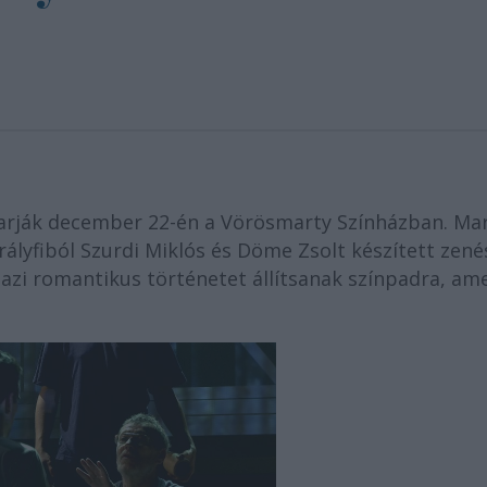
tarják december 22-én a Vörösmarty Színházban. Ma
rályfiból Szurdi Miklós és Döme Zsolt készített zené
igazi romantikus történetet állítsanak színpadra, am