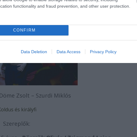
cation functionality and fraud prevention, and other user protection.
CONFIRM
Data Deletion
Data Access
Privacy Policy
Döme Zsolt – Szurdi Miklós
oldus és királyfi
Szereplők: