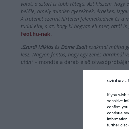
valót, a sztori is több rétegű. Azt hiszem, hogy
belőle, amely minden gyereknek, érdekes, izgalm
A tröténet szerint hirtelen felemelkednek
és
a m
tudni élni, s az, hogy ki hogyan éli meg, attól i
feol.hu-nak.
„
Szurdi Miklós
és
Döme Zsolt
szakmai múltja ga
lesz. Nagyon fontos, hogy egy zenés darabnál 
után"
– mondta a darab első olvasópróbáj
szinhaz -
If you wish 
sensitive in
confirm you
continue se
information 
further disc