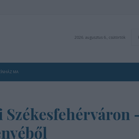
2026. augusztus 6., csütörtök
ZÍNHÁZ MA
fi Székesfehérváron 
ényéből