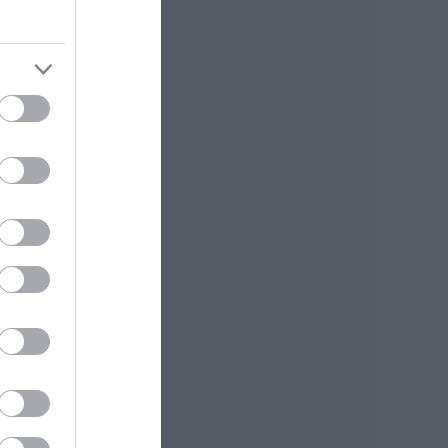
ásik
re
ty
k
m és