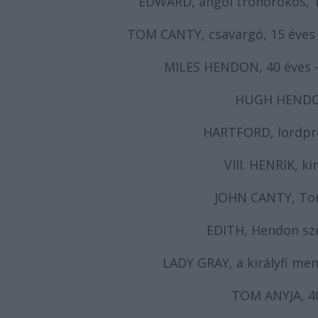
EDWARD, angol trónörökös, 1
TOM CANTY, csavargó, 15 éves
MILES HENDON, 40 éves 
HUGH HENDON
HARTFORD, lordpro
VIII. HENRIK, ki
JOHN CANTY, Tom
EDITH, Hendon sze
LADY GRAY, a királyfi me
TOM ANYJA, 40