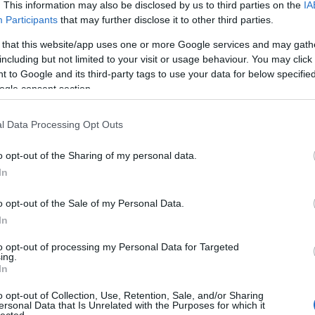
. This information may also be disclosed by us to third parties on the
IA
Participants
that may further disclose it to other third parties.
 that this website/app uses one or more Google services and may gath
including but not limited to your visit or usage behaviour. You may click 
héz volt megtalálni a megfelelő színészeket Edward é
 to Google and its third-party tags to use your data for below specifi
orán nem találtak olyan ikerpárt, akik megfeleltek
ogle consent section.
ek mégis sikerült négy olyan, hasonló karakterű fiút
hatják a darabot.
l Data Processing Opt Outs
rodukcióban dolgozott
Szurdi Miklóssal
, akivel köz
o opt-out of the Sharing of my personal data.
kre filmszerűen vetítik majd a különböző helyszíne
In
t a
Fekete Mónika
tervezte jelmezek korhűek leszne
o opt-out of the Sale of my Personal Data.
 zenéjéről annyit árultak el az alkotók: többféle stíl
In
ádi musicalt ígér.
to opt-out of processing my Personal Data for Targeted
ing.
In
o opt-out of Collection, Use, Retention, Sale, and/or Sharing
ersonal Data that Is Unrelated with the Purposes for which it
lected.