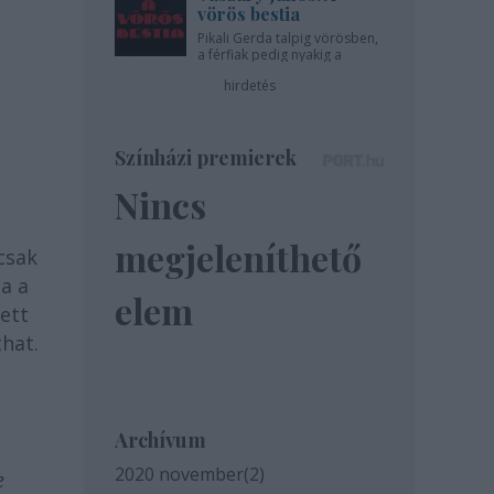
vörös bestia
Pikali Gerda talpig vörösben,
a férfiak pedig nyakig a
pácban - az Újszínházban!
hirdetés
Színházi premierek
Nincs
megjeleníthető
csak
a a
elem
tett
hat.
Archívum
2020 november
(
2
)
e