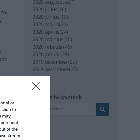
2020 augusztus
(
1
)
2020 július
(
16
)
zól.
2020 június
(
15
)
l
2020 május
(
20
)
2020 április
(
24
)
2020 március
(
16
)
2020 február
(
46
)
s
2020 január
(
28
)
dás
2019 december
(
25
)
2019 november
(
27
)
Tovább
...
Szinház helyszínek
sonal or
ection to
ou may
 personal
out of the
 downstream