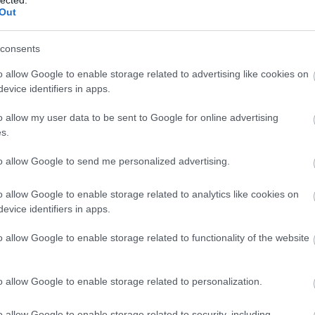
Out
consents
o allow Google to enable storage related to advertising like cookies on
evice identifiers in apps.
o allow my user data to be sent to Google for online advertising
s.
6. századi Londonban. Az egyikük nyomortanyán, a m
to allow Google to send me personalized advertising.
Edward élete azonban egy véletlen folytán
királyfi pedig koldusként él tovább. Mindketten élet
o allow Google to enable storage related to analytics like cookies on
evice identifiers in apps.
odik negyedének egy bizonyos őszi napján, egy Can
o allow Google to enable storage related to functionality of the website
 akire nem vágytak. Ugyanezen a napon egy a gazdag
született, akit már nagyon vártak” – így indul
Mar
o allow Google to enable storage related to personalization.
l fordulatosabb helyzetekbe sodródik a két fiú, To
o allow Google to enable storage related to security, including