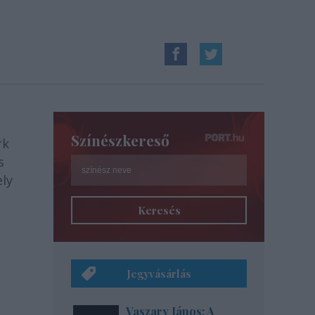
Színészkereső
rk
s
ely
Keresés
Jegyvásárlás
Vaszary János: A