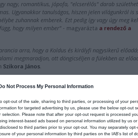
 egy nagy, romantikus, jópofa, "elcserélős" darab születhet
as. Ugyanakkor tanulságos, hiszen jelen világunkról is s
élybe zuhannak emberek. Ezt pedig így vagy úgy meg kel
s függ, hogy milyen ember"
- magyarázta
a rendező a
rancia arra, hogy a Koldus és királyfi nagysikerű előadá
valami megmaradjon, ott döngicséljen a fülekben az előa
án
Szikora János
.
Do Not Process My Personal Information
to opt-out of the sale, sharing to third parties, or processing of your per
formation for targeted advertising by us, please use the below opt-out s
r selection. Please note that after your opt-out request is processed y
eing interest-based ads based on personal information utilized by us or
disclosed to third parties prior to your opt-out. You may separately opt-
losure of your personal information by third parties on the IAB’s list of