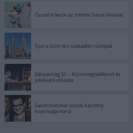
Ősszel érkezik az Infinite Dance Festival
Épül a Dóm téri szabadtéri színpad
Bányavirág 50 – Közönségtalálkozó és
jubileumi előadás
Gasztronómiai utazás Karinthy
koponyája körül