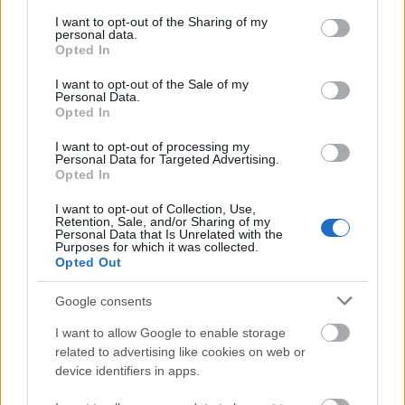
services and may gather and store information including but
elmesélte,
Máté Gábor
, az
not limited to your visit or usage behaviour. You may click to
I want to opt-out of the Sharing of my
Brestyánszki Boros Rozália
personal data.
grant or deny consent to Google and its third-party tags to
előadás rendezőjének felkérésére kezdett foglalkozni
Opted In
use your data for below specified purposes in below Google
a témával, és nem biztos abban, hogy a sokféle
consent section.
forrásból, vallomásokból mondatról mondatra
I want to opt-out of the Sale of my
Personal Data.
összeollózott, mozaikos dramaturgiájú szöveg
Opted In
egyáltalán nevezhető-e színdarabnak.
I want to opt-out of processing my
Personal Data for Targeted Advertising.
Opted In
"Be kell vallanom, akkor, amikor meghallottam,
I want to opt-out of Collection, Use,
hogy enyém volna a tisztség, hogy megírjam ennek
Retention, Sale, and/or Sharing of my
Personal Data that Is Unrelated with the
az előadásnak a szövegét az első reakcióm inkább a
Purposes for which it was collected.
gyomorgörcs volt, mint a boldogság. Nagyon
Opted Out
érzékeny téma ez, és akkoriban még kilátásban sem
volt
Áder János
és
Tomislav Nikolić
közös
Google consents
főhajtása Csúrogon. De aztán szép lassan, a
I want to allow Google to enable storage
kutatásaim majd a szöveg írása közben
related to advertising like cookies on web or
egyértelművé lett, hogy ennek a tulajdonképpen
device identifiers in apps.
még feldolgozatlan traumának helye van a
színházban, ezzel dolga van a színháznak" -