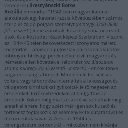
vérengzés)
Brestyánszki Boros
Rozália
elmondta: "1942-ben magyar katonai
alakulatok egy katonai razzia következtében számos
szerb és zsidó polgári személyt (
mintegy 3300-3800
főt - a szerk.
) lemészároltak. Ez a tény soha nem volt
titok, és a köztudat részét képezi Szerbiában. Viszont
az 1944-45 telén bekövetkezett iszonyatos méretű
megtorlás – amikor a jugoszláv partizánalakulatok
többnyire bírósági perek nélkül civil magyarok és
németek ellen követtek el népirtást
(az áldozatok
száma mintegy 30-45 ezer fő - a szerk.)
– ennek ténye
nagyon sokáig tabu volt. Mindenfelé lincselések
voltak, vagy táborokba internálták a lakosságot és
válogatott kínzásokkal gyilkolták le tömegesen az
embereket. Erről évtizedeken át hallgattak az
emberek. Sokan még ma is csak félve szólalnak meg,
annak ellenére, hogy azért már igen sok kutató és
történész foglalkozik az események felkutatásával és
dokumentálásával. A
Vörös
az 1944-es
vérengzésekre koncentrál – miközben nem kívánja