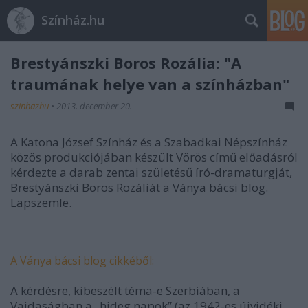
Színház.hu
Brestyánszki Boros Rozália: "A
traumának helye van a színházban"
szinhazhu
•
2013. december 20.
A Katona József Színház és a Szabadkai Népszínház
közös produkciójában készült Vörös című előadásról
kérdezte a darab zentai születésű író-dramaturgját,
Brestyánszki Boros Rozáliát a Ványa bácsi blog.
Lapszemle.
A Ványa bácsi blog cikkéből:
A kérdésre, kibeszélt téma-e Szerbiában, a
Vajdaságban a „hideg napok” (az 1942-es újvidéki