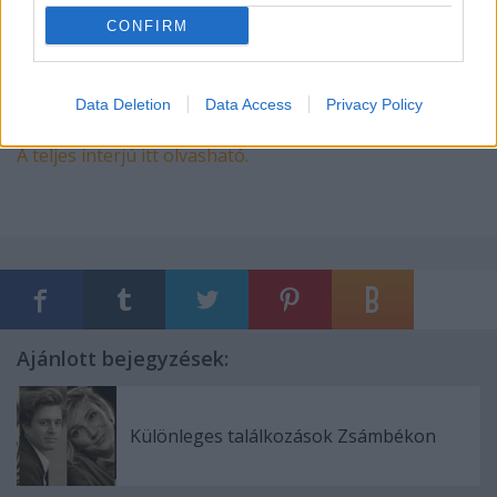
ellenére, hogy az előadást Szabadkán folyamatosan
CONFIRM
szerb nyelvű feliratozással játsszuk" - számolt be a
szerző.
Data Deletion
Data Access
Privacy Policy
A teljes interjú itt olvasható.
Ajánlott bejegyzések:
Különleges találkozások Zsámbékon