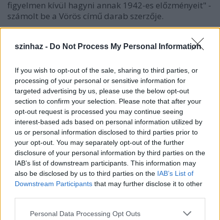
figyelmen kívül hagyni annak 1942-es előzményeit" -
számolt be a Vörös című darab szerzője.
szinhaz -
Do Not Process My Personal Information
If you wish to opt-out of the sale, sharing to third parties, or
processing of your personal or sensitive information for
targeted advertising by us, please use the below opt-out
section to confirm your selection. Please note that after your
opt-out request is processed you may continue seeing
interest-based ads based on personal information utilized by
us or personal information disclosed to third parties prior to
your opt-out. You may separately opt-out of the further
disclosure of your personal information by third parties on the
IAB’s list of downstream participants. This information may
also be disclosed by us to third parties on the
IAB’s List of
Downstream Participants
that may further disclose it to other
third parties.
Fotó: Szilágyi Nándor, vanyabacsi.blog.hu
Please note that this website/app uses one or more Google
Personal Data Processing Opt Outs