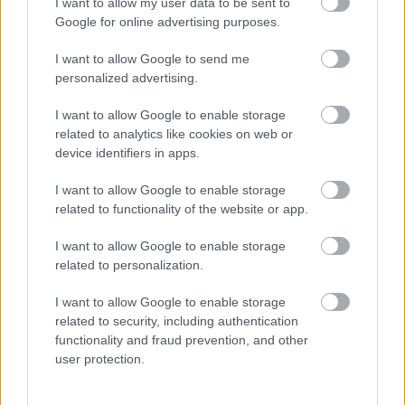
I want to allow my user data to be sent to
hangsúlyozta az író-dramaturg.
Google for online advertising purposes.
azt is elmondta, meglátása
Brestyánszki Boros Rozália
I want to allow Google to send me
szerint eltérő módon reagálnak az előadásra a
personalized advertising.
magyarországi és a szerbiai nézők. "A vajdasági
emberek között is akad különbség, mert van, aki
I want to allow Google to enable storage
érintett – ez esetben gyakran előfordul, hogy
related to analytics like cookies on web or
device identifiers in apps.
egyeseket nagyon felkavar az előadás, felismernek
egy-egy helyzetet, eseményt, ráismernek valakire a
I want to allow Google to enable storage
történetből –, a fiatalabb nézők között pedig akad,
related to functionality of the website or app.
aki a téma ismerője és vannak olyanok is, akik szinte
teljesen tudatlanul ülnek a nézőtérre és itt
I want to allow Google to enable storage
szembesülnek először az eseményekkel. Többektől
related to personalization.
hallottam vissza, hogy az előadás kapcsán
kezdeményeztek beszélgetést a rokonokkal, és
I want to allow Google to enable storage
kiderült, hogy bizony a családjukban is van vagy volt
related to security, including authentication
valaki, aki ott és akkor... csak soha, senki sem mert
functionality and fraud prevention, and other
beszélni róla. A szerb közönségről csak annyit
user protection.
tudnék mondani, hogy egyelőre nem mutat
különösebb érdeklődést az előadás iránt – annak