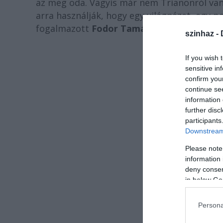
az meg oda. Vagyis már nem Trianonról van
arra használják, hogy egy világnézet, egy p
fogalmazott
Fodor Tamás
.
szinhaz -
If you wish 
sensitive in
confirm you
continue se
information 
further disc
participants
Downstream 
Please note
information 
deny consent
in below Go
Fo
Persona