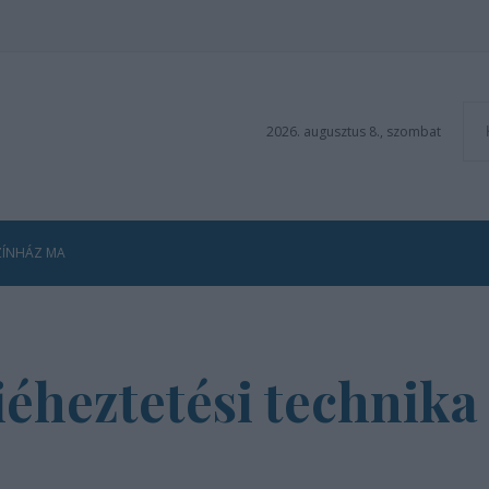
2026. augusztus 8., szombat
ZÍNHÁZ MA
iéheztetési technik