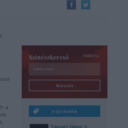
s
Színészkereső
mint
Keresés
ér a
Jegyvásárlás
nne
t,
Vaszary János: A