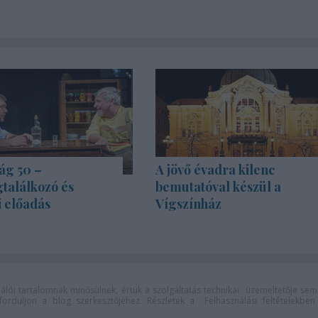
ág 50 –
A jövő évadra kilenc
találkozó és
bemutatóval készül a
i előadás
Vígszínház
lói tartalomnak minősülnek, értük a
szolgáltatás technikai
üzemeltetője sem
n forduljon a blog szerkesztőjéhez. Részletek a
Felhasználási feltételekben