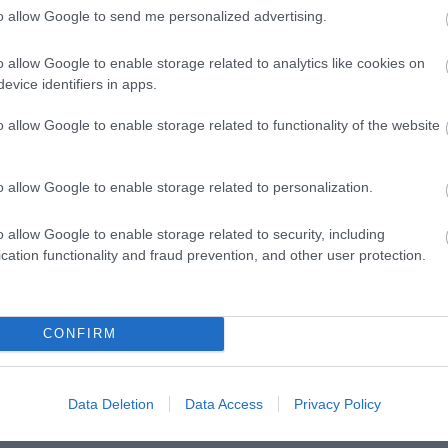
zeti Színházról is. "
Vidnyánszkynak
nem lesz nagy
to allow Google to send me personalized advertising.
 középkori moralitások felé megy; nem fogják nézni,
on. Van formaérzéke, tudja tálalni a szépséget, de 
o allow Google to enable storage related to analytics like cookies on
 csak pillanatnyi hatást lehet elérni azoknál, akik err
evice identifiers in apps.
elgondolkodni, nincs mire rákérdezni - márpedig eze
o allow Google to enable storage related to functionality of the website
 összekeverni a templomot a színházzal. A színházi
y szeretnék magukat papnak látni vagy láttatni" -
o allow Google to enable storage related to personalization.
o allow Google to enable storage related to security, including
cation functionality and fraud prevention, and other user protection.
CONFIRM
Data Deletion
Data Access
Privacy Policy