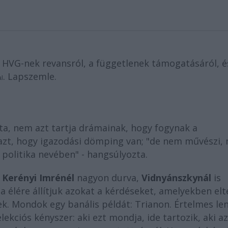
a HVG-nek revansról, a függetlenek támogatásáról, é
. Lapszemle.
al
ta, nem azt tartja drámainak, hogy fogynak a
zt, hogy igazodási dömping van; "de nem művészi, 
politika nevében" - hangsúlyozta.
.
Kerényi Imrénél
nagyon durva,
Vidnyánszkynál
is
a élére állítjuk azokat a kérdéseket, amelyekben elt
k. Mondok egy banális példát: Trianon. Értelmes le
kciós kényszer: aki ezt mondja, ide tartozik, aki az