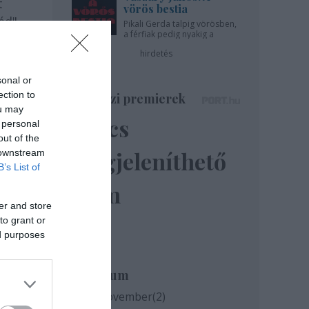
t
vörös bestia
éd" -
Pikali Gerda talpig vörösben,
a férfiak pedig nyakig a
pácban - az Újszínházban!
hirdetés
sonal or
ection to
Színházi premierek
ou may
Nincs
 personal
out of the
megjeleníthető
 downstream
B’s List of
elem
er and store
to grant or
ed purposes
Archívum
2020 november
(
2
)