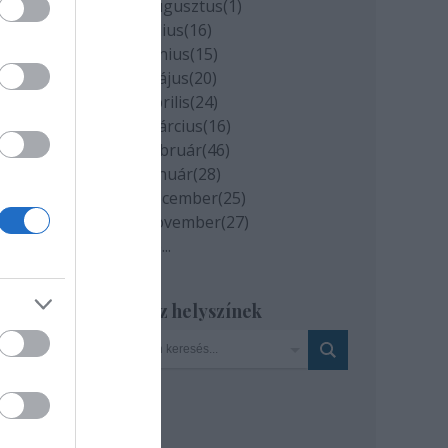
2020 augusztus
(
1
)
2020 július
(
16
)
etve
2020 június
(
15
)
2020 május
(
20
)
2020 április
(
24
)
.
2020 március
(
16
)
is
2020 február
(
46
)
kó
2020 január
(
28
)
2019 december
(
25
)
nem
2019 november
(
27
)
Tovább
...
Szinház helyszínek
ani