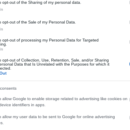
o opt-out of the Sharing of my personal data.
színházi társulatokkal szemben kiéheztetési technika
In
tük, megszűnik az éles határvonal a függetlenek, ill
 intézmények közt, hiszen ha a meghatározó
o opt-out of the Sale of my Personal Data.
etlenek felől érkezett a nagyszínházakba. Én egész
In
kma ezt szép lassan elfogadta, a közönség szintén
to opt-out of processing my Personal Data for Targeted
ez nem volt tragikus - akkor tragikus lett, és azóta 
ing.
si, szinte nevetséges összegről van szó, még a
Mar
In
pott 130 milliójához képest is. Veszélye a
o opt-out of Collection, Use, Retention, Sale, and/or Sharing
urális mecenatúra kifejlődését ássa alá. A kultúra 
ersonal Data that Is Unrelated with the Purposes for which it
lected.
Out
llami támogatás jut a függetleneknek, de van, aki
consents
get, és közben a költségek is emelkedtek. Az NKA
o allow Google to enable storage related to advertising like cookies on
an megjegyezte: "nagyon modern gondolat, csak tart
evice identifiers in apps.
atív teherrel járó működési kiadásokra nem jut majd
o allow my user data to be sent to Google for online advertising
s.