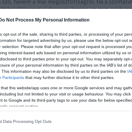
 szó, hanem a mai megosztottságról. Ha a színháza
olitikai álláspont vivőanyaga legyen, az nem párbesz
Do Not Process My Personal Information
to opt-out of the sale, sharing to third parties, or processing of your per
formation for targeted advertising by us, please use the below opt-out s
r selection. Please note that after your opt-out request is processed y
eing interest-based ads based on personal information utilized by us or
disclosed to third parties prior to your opt-out. You may separately opt-
losure of your personal information by third parties on the IAB’s list of
. This information may also be disclosed by us to third parties on the
IA
Participants
that may further disclose it to other third parties.
 that this website/app uses one or more Google services and may gath
including but not limited to your visit or usage behaviour. You may click 
 to Google and its third-party tags to use your data for below specifi
ogle consent section.
tó: Harkai Péter
l Data Processing Opt Outs