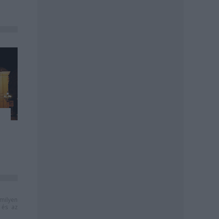
milyen
és az