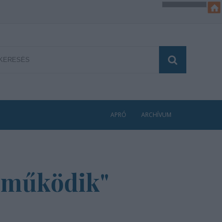
APRÓ
ARCHÍVUM
a működik"