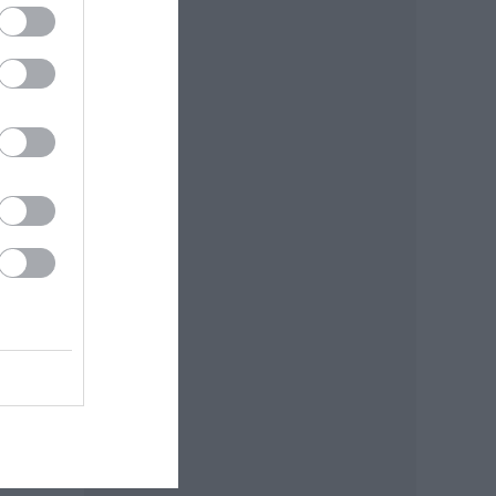
 mert
egy
e
k a