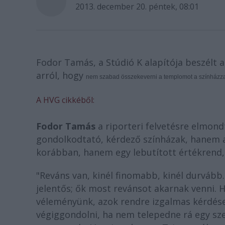
2013. december 20. péntek, 08:01
Fodor Tamás, a Stúdió K alapítója beszélt 
arról, hogy
nem szabad összekeverni a templomot a színházz
A HVG cikkéből:
Fodor Tamás
a riporteri felvetésre elmond
gondolkodtató, kérdező színházak, hanem a
korábban, hanem egy lebutított értékrend, 
"Reváns van, kinél finomabb, kinél durvább
jelentős; ők most revánsot akarnak venni. H
véleményünk, azok rendre izgalmas kérdése
végiggondolni, ha nem telepedne rá egy szele