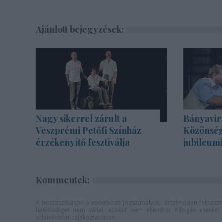
Ajánlott bejegyzések:
Nagy sikerrel zárult a
Bányavir
Veszprémi Petőfi Színház
Közönség
érzékenyítő fesztiválja
jubileum
Kommentek:
A hozzászólások a
vonatkozó jogszabályok
értelmében felhaszná
felelősséget nem vállal, azokat nem ellenőrzi. Kifogás eseté
adatvédelmi tájékoztatóban
.