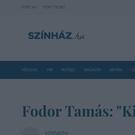
PORT
.hu
PORT TICKET
FŐOLDAL
HÍR
INTERJÚ
MAGAZIN
KRITIKA
S
Fodor Tamás: "K
szinhazhu