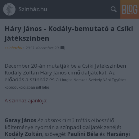
Színház.hu
Háry János - Kodály-bemutató a Csíki
Játékszínben
szinhazhu
•
2013. december 20.
December 20-án mutatják be a Csíki Játékszínben
Kodály Zoltán Háry János című daljátékát. Az
előadás a színház és a
Hargita Nemzeti Székely Népi Együttes
koprodukciójában jött létre.
A színház ajánlója:
Garay János
Az obsitos
című tréfás elbeszélő
költeménye nyomán a színpadi daljáték zenéjét
Kodály Zoltán
, szövegét
Paulini Béla
és
Harsányi