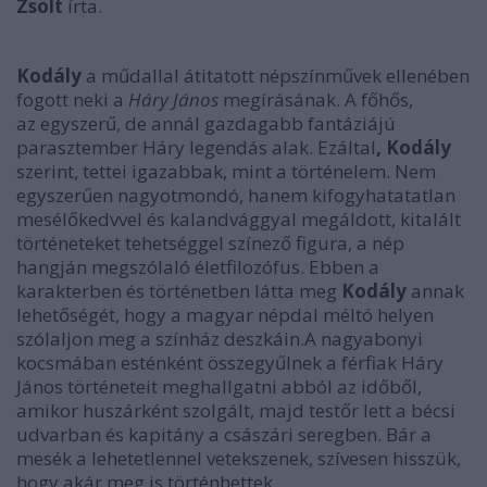
Zsolt
írta.
Kodály
a műdallal átitatott népszínművek ellenében
fogott neki a
Háry János
megírásának. A főhős,
az egyszerű, de annál gazdagabb fantáziájú
parasztember Háry legendás alak. Ezáltal
, Kodály
szerint, tettei igazabbak, mint a történelem. Nem
egyszerűen nagyotmondó, hanem kifogyhatatatlan
mesélőkedvvel és kalandvággyal megáldott, kitalált
történeteket tehetséggel színező figura, a nép
hangján megszólaló életfilozófus. Ebben a
karakterben és történetben látta meg
Kodály
annak
lehetőségét, hogy a magyar népdal méltó helyen
szólaljon meg a színház deszkáin.A nagyabonyi
kocsmában esténként összegyűlnek a férfiak Háry
János történeteit meghallgatni abból az időből,
amikor huszárként szolgált, majd testőr lett a bécsi
udvarban és kapitány a császári seregben. Bár a
mesék a lehetetlennel vetekszenek, szívesen hisszük,
hogy akár meg is történhettek.