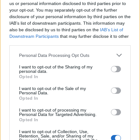
us or personal information disclosed to third parties prior to
your opt-out. You may separately opt-out of the further
disclosure of your personal information by third parties on the
IAB’s list of downstream participants. This information may
also be disclosed by us to third parties on the
IAB’s List of
Downstream Participants
that may further disclose it to other
third parties.
Please note that this website/app uses one or more Google
Personal Data Processing Opt Outs
services and may gather and store information including but
not limited to your visit or usage behaviour. You may click to
I want to opt-out of the Sharing of my
personal data.
grant or deny consent to Google and its third-party tags to
Opted In
use your data for below specified purposes in below Google
consent section.
I want to opt-out of the Sale of my
Personal Data.
Opted In
Háry János
I want to opt-out of processing my
daljáték két részben
Personal Data for Targeted Advertising.
Opted In
Garay János
Az obsitos
című elbeszélő költeménye
I want to opt-out of Collection, Use,
nyomán
Retention, Sale, and/or Sharing of my