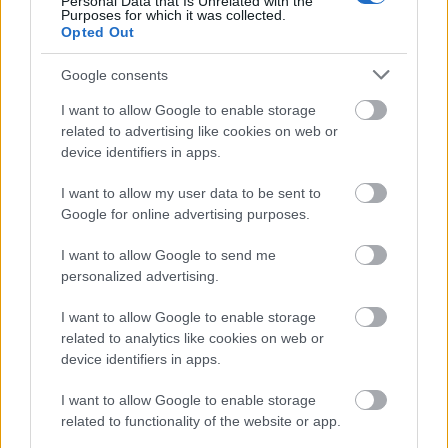
zenéjét szerezte:
Kodály Zoltán
Personal Data that Is Unrelated with the
Purposes for which it was collected.
szövegét írta:
Paulini Béla
és
Harsányi Zsolt
Opted Out
szereplők:
Google consents
Háry János:
Kozma Attila
I want to allow Google to enable storage
Örzse:
Kiss Bora
related to advertising like cookies on web or
Marci bácsi:
Fülöp Zoltán
device identifiers in apps.
Bíró/ Ferenc császár:
Lőrincz András Ernő
Császárné:
Zsigmond Éva Beáta
I want to allow my user data to be sent to
Mária Lujza:
Czikó Juliánna
Google for online advertising purposes.
Egy pór/ Ebelasztin lovag:
Kosztándi Zsolt
Egy másik pór/ Napóleon:
Bilibók Attila
I want to allow Google to send me
Melusina grófnő:
Ráduly Beáta
personalized advertising.
Estrella grófnő:
Márton Noémi Eszter
Diák/ Magyar silbak/ Dufla generális:
Puskás László
I want to allow Google to enable storage
Burkus silbak/ Krucifix generális:
Bende Sándor
related to analytics like cookies on web or
Kocsmáros:
Szabó László
device identifiers in apps.
strázsa:
Antal Zsolt
inas:
Ábrahám Róbert
I want to allow Google to enable storage
rutén lányok, udvarhölgyek, francia katonák:
Bíró
related to functionality of the website or app.
Enikő, György Piros, János Gabriella, Kósa Mária