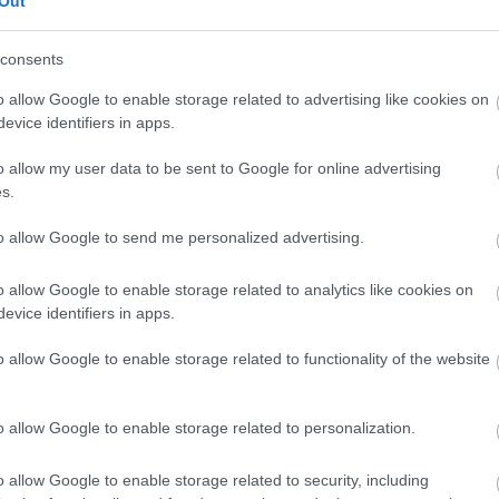
Out
te az ötletet és a támogatást. A bábszínház adatai
ézmény és magánszemély vásárolta meg.
consents
ki.
Kocsis Rozi
igazgató elmondta, hogy a
o allow Google to enable storage related to advertising like cookies on
evice identifiers in apps.
ekek is eljuthatnak hozzájuk, akik azelőtt még ne
en.
o allow my user data to be sent to Google for online advertising
s.
Forrás: Színház.hu
to allow Google to send me personalized advertising.
o allow Google to enable storage related to analytics like cookies on
evice identifiers in apps.
o allow Google to enable storage related to functionality of the website
o allow Google to enable storage related to personalization.
o allow Google to enable storage related to security, including