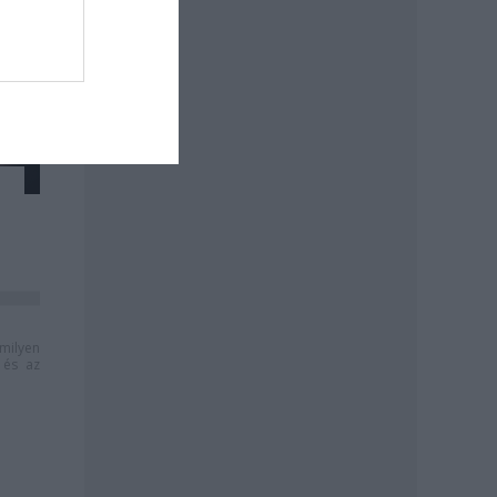
milyen
és az