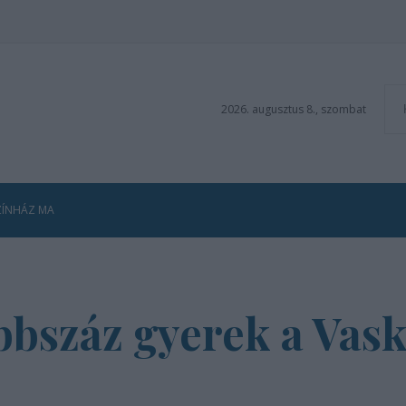
2026. augusztus 8., szombat
ZÍNHÁZ MA
bbszáz gyerek a Vas