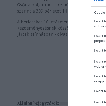
Opted 
Győr alpolgármestere példaértékűnek nevez
szerint a 309 bérletet 14 vállalkozás, int
Google 
A bérleteket 16 intézmény között osztották 
I want t
web or d
kezdeményezésnek köszönhetően olyan gyer
jártak színházban - olvasható a közleményb
I want t
purpose
I want 
I want t
web or d
I want t
or app.
I want t
I want t
Ajánlott bejegyzések: