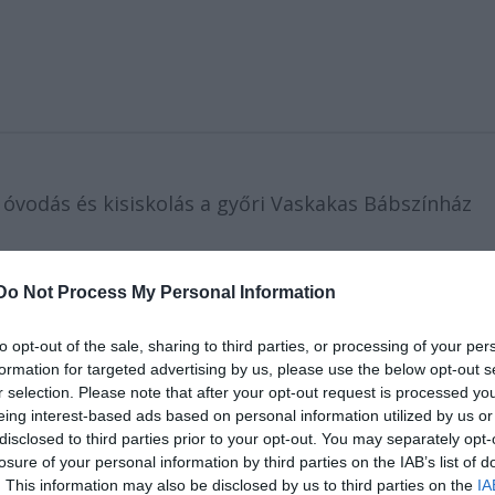
óvodás és kisiskolás a győri Vaskakas Bábszínház
ezdeményezés mögé felsorakozó intézmények,
Do Not Process My Personal Information
ők egyúttal a bábszínház pártoló tagjai lettek.
to opt-out of the sale, sharing to third parties, or processing of your per
eményezés októberben indult. Az intézmény igazgat
formation for targeted advertising by us, please use the below opt-out s
r selection. Please note that after your opt-out request is processed y
ra kérte őket, hogy az általuk vásárolt bérlettel
eing interest-based ads based on personal information utilized by us or
nak a bábszínházba, de ez meghaladja anyagi
disclosed to third parties prior to your opt-out. You may separately opt-
losure of your personal information by third parties on the IAB’s list of
. This information may also be disclosed by us to third parties on the
IA