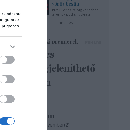
vörös bestia
Pikali Gerda talpig vörösben,
er and store
a férfiak pedig nyakig a
pácban - az Újszínházban!
to grant or
hirdetés
ed purposes
Színházi premierek
Nincs
megjeleníthető
elem
yőri
Archívum
2020 november
(
2
)