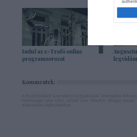
authenti
Indul az e-Trafó online
Augusztu
programsorozat
legvidám
Kommentek:
A hozzászólások a
vonatkozó jogszabályok
értelmében felhaszná
felelősséget nem vállal, azokat nem ellenőrzi. Kifogás eseté
adatvédelmi tájékoztatóban
.