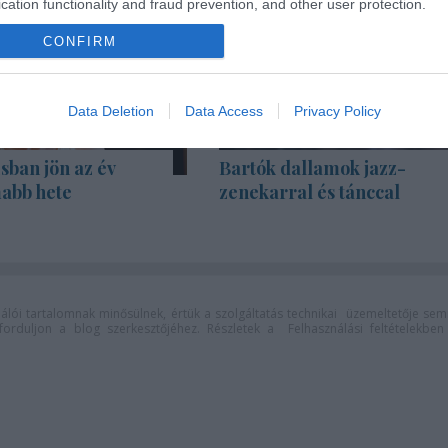
cation functionality and fraud prevention, and other user protection.
CONFIRM
Data Deletion
Data Access
Privacy Policy
sban jön az év
Bartók dallamok jazz-
abb hete
zenekarral és tánccal
lói tartalomnak minősülnek, értük a
szolgáltatás technikai
üzemeltetője sem
n forduljon a blog szerkesztőjéhez. Részletek a
Felhasználási feltételekben