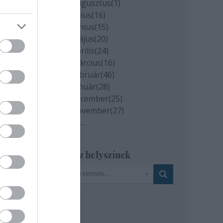
2020 augusztus
(
1
)
2020 július
(
16
)
2020 június
(
15
)
2020 május
(
20
)
2020 április
(
24
)
m
2020 március
(
16
)
2020 február
(
46
)
2020 január
(
28
)
, MTI
2019 december
(
25
)
2019 november
(
27
)
Tovább
...
Szinház helyszínek