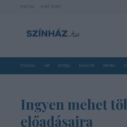
PORT
.hu
PORT TICKET
FŐOLDAL
HÍR
INTERJÚ
MAGAZIN
KRITIKA
S
Ingyen mehet tö
előadásaira