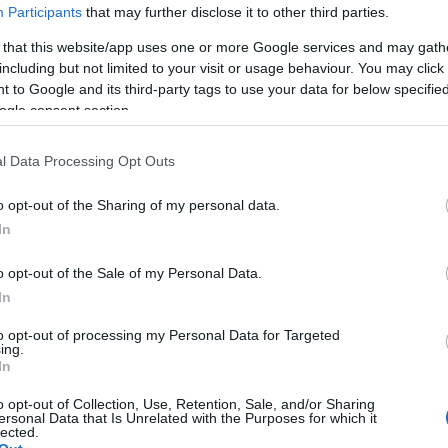
Participants
that may further disclose it to other third parties.
 that this website/app uses one or more Google services and may gath
including but not limited to your visit or usage behaviour. You may click 
 to Google and its third-party tags to use your data for below specifi
ogle consent section.
l Data Processing Opt Outs
o opt-out of the Sharing of my personal data.
In
o opt-out of the Sale of my Personal Data.
In
to opt-out of processing my Personal Data for Targeted
ársulás, civil szervezet, intézmény egyaránt, ha a g
ing.
In
et vásárol, amelyeket a Vaskakas szervezése
alkozó intézményeknek.
o opt-out of Collection, Use, Retention, Sale, and/or Sharing
ersonal Data that Is Unrelated with the Purposes for which it
lected.
csütörtöki záróestjén
Fekete Dávid
(Fidesz-KDNP),