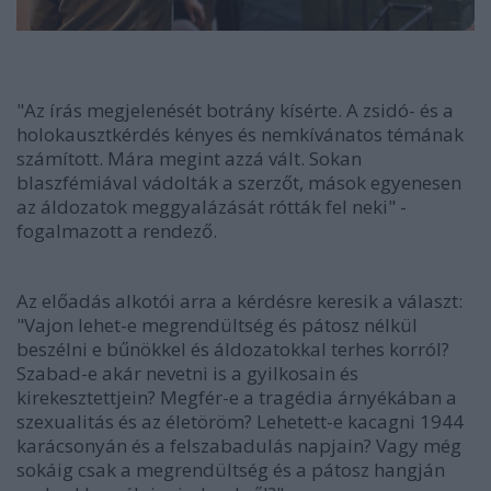
"Az írás megjelenését botrány kísérte. A zsidó- és a
holokausztkérdés kényes és nemkívánatos témának
számított. Mára megint azzá vált. Sokan
blaszfémiával vádolták a szerzőt, mások egyenesen
az áldozatok meggyalázását rótták fel neki" -
fogalmazott a rendező.
Az előadás alkotói arra a kérdésre keresik a választ:
"Vajon lehet-e megrendültség és pátosz nélkül
beszélni e bűnökkel és áldozatokkal terhes korról?
Szabad-e akár nevetni is a gyilkosain és
kirekesztettjein? Megfér-e a tragédia árnyékában a
szexualitás és az életöröm? Lehetett-e kacagni 1944
karácsonyán és a felszabadulás napjain? Vagy még
sokáig csak a megrendültség és a pátosz hangján