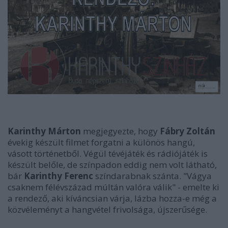
Karinthy Márton
megjegyezte, hogy
Fábry Zoltán
évekig készült filmet forgatni a különös hangú,
vásott történetből. Végül tévéjáték és rádiójáték is
készült belőle, de színpadon eddig nem volt látható,
bár
Karinthy Ferenc
színdarabnak szánta. "Vágya
csaknem félévszázad múltán valóra válik" - emelte ki
a rendező, aki kíváncsian várja, lázba hozza-e még a
közvéleményt a hangvétel frivolsága, újszerűsége.