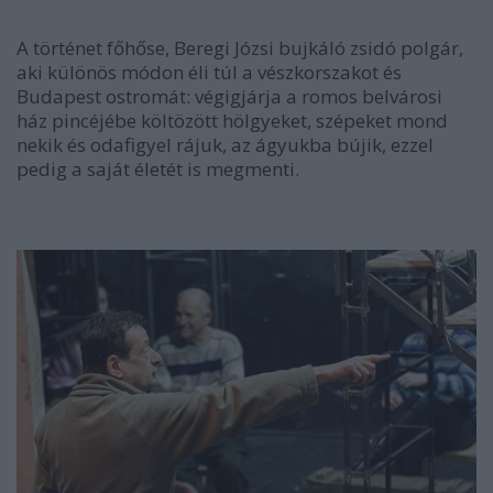
A történet főhőse, Beregi Józsi bujkáló zsidó polgár,
aki különös módon éli túl a vészkorszakot és
Budapest ostromát: végigjárja a romos belvárosi
ház pincéjébe költözött hölgyeket, szépeket mond
nekik és odafigyel rájuk, az ágyukba bújik, ezzel
pedig a saját életét is megmenti.