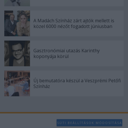
A Madách Színház zárt ajtók mellett is
közel 6000 nézőt fogadott júniusban
Gasztronómiai utazás Karinthy
koponyája körül
Új bemutatóra készül a Veszprémi Petőfi
Színház
SÜTI BEÁLLÍTÁSOK MÓDOSÍTÁSA