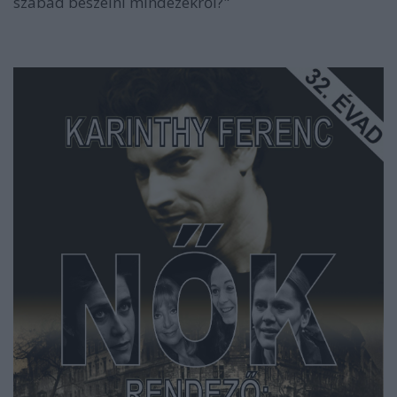
szabad beszélni mindezekről?"