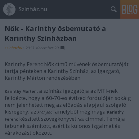
Színház.hu
Nők - Karinthy ősbemutató a
Karinthy Színházban
szinhazhu
•
2013. december 20.
Karinthy Ferenc Nők című művének ősbemutatóját
tartja pénteken a Karinthy Színház, az igazgató,
Karinthy Márton rendezésében.
, a színház igazgatója az MTI-nek
Karinthy Márton
felidézte, hogy a 60-70-es évtized fordulóján sokáig
nem jelenhetett meg az előadás alapjául szolgáló
kisregény, az
, amelyből még maga
Aranyidő
Karinthy
készített szövegkönyvet
címmel. Témája
Ferenc
Nők
tabunak számított, ezért is különös izgalmat és
várakozást okozott.