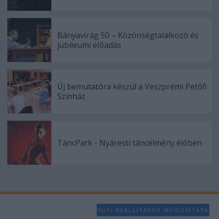
Bányavirág 50 – Közönségtalálkozó és
jubileumi előadás
Új bemutatóra készül a Veszprémi Petőfi
Színház
TáncPark - Nyáresti táncélmény élőben
SÜTI BEÁLLÍTÁSOK MÓDOSÍTÁSA