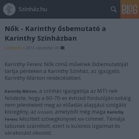
Színház.hu
Nők - Karinthy ősbemutató a
Karinthy Színházban
szinhazhu
•
2013. december 20.
Karinthy Ferenc Nők című művének ősbemutatóját
tartja pénteken a Karinthy Színház, az igazgató,
Karinthy Márton rendezésében.
, a színház igazgatója az MTI-nek
Karinthy Márton
felidézte, hogy a 60-70-es évtized fordulóján sokáig
nem jelenhetett meg az előadás alapjául szolgáló
kisregény, az
, amelyből még maga
Aranyidő
Karinthy
készített szövegkönyvet
címmel. Témája
Ferenc
Nők
tabunak számított, ezért is különös izgalmat és
várakozást okozott.