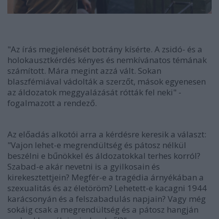
"Az írás megjelenését botrány kísérte. A zsidó- és a
holokausztkérdés kényes és nemkívánatos témának
számított. Mára megint azzá vált. Sokan
blaszfémiával vádolták a szerzőt, mások egyenesen
az áldozatok meggyalázását rótták fel neki" -
fogalmazott a rendező.
Az előadás alkotói arra a kérdésre keresik a választ:
"Vajon lehet-e megrendültség és pátosz nélkül
beszélni e bűnökkel és áldozatokkal terhes korról?
Szabad-e akár nevetni is a gyilkosain és
kirekesztettjein? Megfér-e a tragédia árnyékában a
szexualitás és az életöröm? Lehetett-e kacagni 1944
karácsonyán és a felszabadulás napjain? Vagy még
sokáig csak a megrendültség és a pátosz hangján