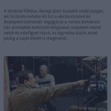
A történet főhőse, Beregi Józsi bujkáló zsidó polgár,
aki különös módon éli túl a vészkorszakot és
Budapest ostromát: végigjárja a romos belvárosi
ház pincéjébe költözött hölgyeket, szépeket mond
nekik és odafigyel rájuk, az ágyukba bújik, ezzel
pedig a saját életét is megmenti.