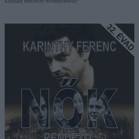
szabad beszélni mindezekről?"