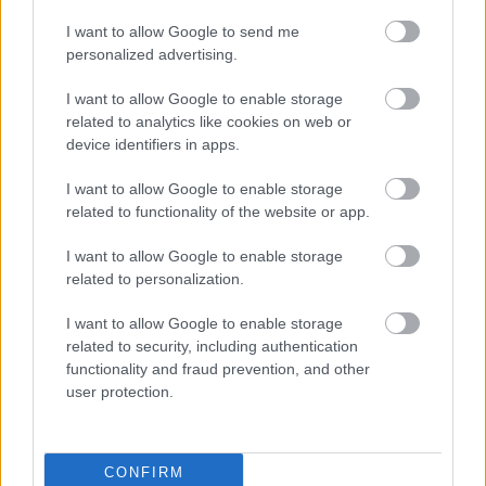
Szabó László Zsolt,
az MTVA megbízott
I want to allow Google to send me
vezérigazgatója korábban elmondta: a
personalized advertising.
kábelcsatornát piaci tendenciák, a nézők változó
tévézési szokásai hívták életre. A gyermekeknek
I want to allow Google to enable storage
programokat kínáló M2 után ez a közmédia
related to analytics like cookies on web or
második tematikus tévécsatornája.
device identifiers in apps.
I want to allow Google to enable storage
Az M3 több kábeltelevízió-szolgáltatónál az
related to functionality of the website or app.
alapcsomagban érhető el, és már pénteki
I want to allow Google to enable storage
indulásakor mintegy 1,4 millió háztartásba jut el.
related to personalization.
I want to allow Google to enable storage
related to security, including authentication
Az M3 a
functionality and fraud prevention, and other
Facebookon:
https://www.facebook.com/m3anno
user protection.
Holnaptól a
www.port.hu
-n és a
www.est.hu
-n is
CONFIRM