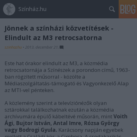
Színház.hu
Jönnek a színházi közvetítések -
Elindult az M3 retrocsatorna
szinhazhu
•
2013. december 21.
Este hat órakor elindult az M3, a közmédia
retrocsatornája a Színészek a porondon című, 1963-
ban rögzített műsorral - közölte a
Médiaszolgáltatás-támogató és Vagyonkezelő Alap
az MTI-vel pénteken.
A közlemény szerint a televíziónézők olyan
sztárokkal találkozhatnak ezután a közmédia
archívumára épülő kábeltévé műsorán, mint
Voith
Ági, Bujtor István, Antal Imre, Rózsa György
vagy Bodrogi Gyula.
Karácsony napján egyebek
mellett a Családi kör, a Cimbora, A csodakarikás