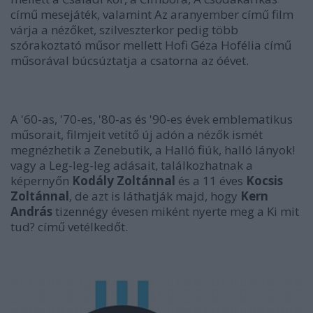
című mesejáték, valamint Az aranyember című film
várja a nézőket, szilveszterkor pedig több
szórakoztató műsor mellett Hofi Géza Hofélia című
műsorával búcsúztatja a csatorna az óévet.
A '60-as, '70-es, '80-as és '90-es évek emblematikus
műsorait, filmjeit vetítő új adón a nézők ismét
megnézhetik a Zenebutik, a Halló fiúk, halló lányok!
vagy a Leg-leg-leg adásait, találkozhatnak a
képernyőn
Kodály Zoltánnal
és a 11 éves
Kocsis
Zoltánnal
, de azt is láthatják majd, hogy
Kern
András
tizennégy évesen miként nyerte meg a Ki mit
tud? című vetélkedőt.