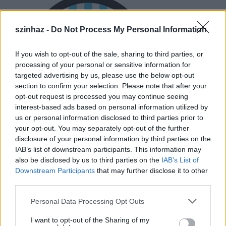
szinhaz -
Do Not Process My Personal Information
If you wish to opt-out of the sale, sharing to third parties, or
processing of your personal or sensitive information for
targeted advertising by us, please use the below opt-out
section to confirm your selection. Please note that after your
opt-out request is processed you may continue seeing
interest-based ads based on personal information utilized by
us or personal information disclosed to third parties prior to
your opt-out. You may separately opt-out of the further
disclosure of your personal information by third parties on the
IAB’s list of downstream participants. This information may
also be disclosed by us to third parties on the
IAB’s List of
Újra vetítik a Szomszédok, a Nők a pult mögött vagy
Downstream Participants
that may further disclose it to other
a Kórház a város szélén című sorozatokat is, és
third parties.
adásba kerül az 1993-tól kezdődő Játék határok
Please note that this website/app uses one or more Google
nélkül című nemzetközi ügyességi vetélkedő
Gundel
Personal Data Processing Opt Outs
services and may gather and store information including but
Takács Gábor
műsorvezetésével.
not limited to your visit or usage behaviour. You may click to
I want to opt-out of the Sharing of my