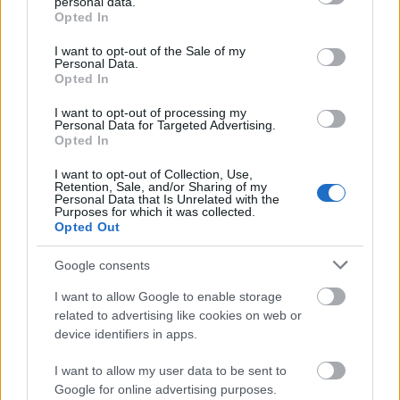
personal data.
grant or deny consent to Google and its third-party tags to
Opted In
use your data for below specified purposes in below Google
consent section.
A retrocsatornán a műsorzárást követően a hét
I want to opt-out of the Sale of my
Personal Data.
minden napján Időmetszetek címmel tovább
Opted In
folytatódik az időutazás: éjféltől archív
fotóválogatást láthatnak a nézők. Emellett az
I want to opt-out of processing my
Personal Data for Targeted Advertising.
érdeklődők számos olyan műsort - úgynevezett M3-
Opted In
premiert - is megtekinthetnek majd, amelyek a
digitalizálás hiánya miatt bemutatásuk óta nem
I want to opt-out of Collection, Use,
kerültek adásba.
Retention, Sale, and/or Sharing of my
Personal Data that Is Unrelated with the
Purposes for which it was collected.
Opted Out
Januártól színházi előadások is láthatók lesznek az
Google consents
M3-on, és megismétlik a Cimbora adásait is. A
I want to allow Google to enable storage
sportrajongók az ünnepek alatt, majd utána
related to advertising like cookies on web or
hétvégenként nosztalgiázhatnak, és ugyancsak
device identifiers in apps.
hétvégenként vetít a csatorna gyermekeknek
szólószínházi előadásokat, műsorokat.
I want to allow my user data to be sent to
Google for online advertising purposes.