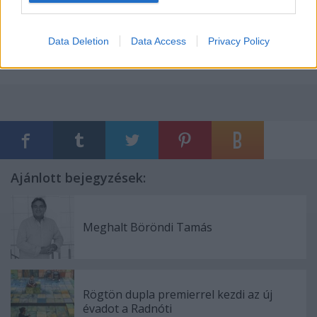
elérhető lesz az M3 műsorújság!
Data Deletion
Data Access
Privacy Policy
Forrás: Színház.hu, MTI
Ajánlott bejegyzések:
Meghalt Böröndi Tamás
Rögtön dupla premierrel kezdi az új
évadot a Radnóti