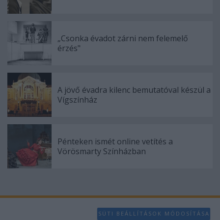
„Csonka évadot zárni nem felemelő
érzés"
A jövő évadra kilenc bemutatóval készül a
Vígszínház
Pénteken ismét online vetítés a
Vörösmarty Színházban
SÜTI BEÁLLÍTÁSOK MÓDOSÍTÁSA