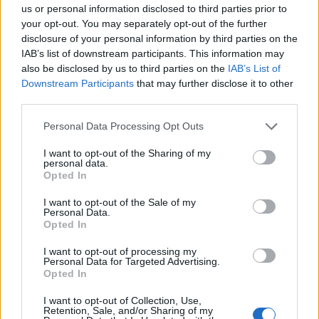
us or personal information disclosed to third parties prior to
amelyet a Budapest Bank munkatársa jelölt
your opt-out. You may separately opt-out of the further
támogatásra.
disclosure of your personal information by third parties on the
IAB’s list of downstream participants. This information may
Őze Áron
, a művészeti iskola szakmai vezetője, a
also be disclosed by us to third parties on the
IAB’s List of
Pesti Magyar Színház igazgatója elmondta, az
Downstream Participants
that may further disclose it to other
adományt az alapítvány nyári drámapedagógiai
third parties.
tábor szervezésére kívánja felhasználni. A szakmai
vezető szerint a drámapedagógia segítségével
Please note that this website/app uses one or more Google
Personal Data Processing Opt Outs
kiemelkedő eredményeket lehet elérni a nevelés
services and may gather and store information including but
terén: „Azok a diákok, akik rendszeresen vesznek
not limited to your visit or usage behaviour. You may click to
I want to opt-out of the Sharing of my
personal data.
grant or deny consent to Google and its third-party tags to
részt a drámapedagógiai foglalkozásokon, nem csak
Opted In
use your data for below specified purposes in below Google
az iskolában képesek jobb teljesítményt nyújtani,
consent section.
hanem magabiztosabbak, kreatívabbak és
I want to opt-out of the Sale of my
Personal Data.
problémamegoldó készségük is kiemelkedő.
Opted In
Hiszünk abban, hogy a színjátszás az élet több
területén is hozzájárul a gyermekek fejlődéséhez, és
I want to opt-out of processing my
Personal Data for Targeted Advertising.
megtanítja számukra a színház, valamint a művészet
Opted In
szeretetét, tiszteletét is. Céljaink eléréséhez, a
drámapedagógiai szemléletmód térnyeréséhez jól
I want to opt-out of Collection, Use,
jön minden külső segítség, ugyanis sokszor
Retention, Sale, and/or Sharing of my