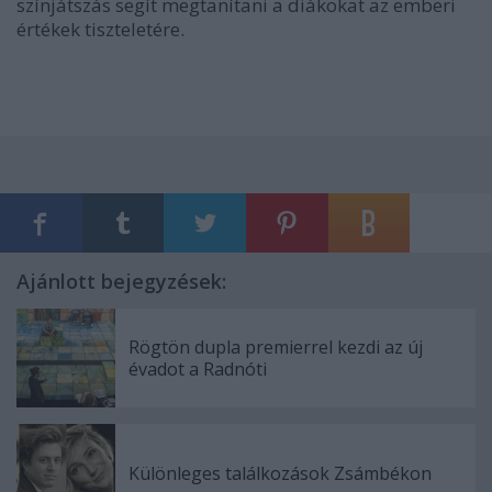
színjátszás segít megtanítani a diákokat az emberi
értékek tiszteletére.
Ajánlott bejegyzések:
Rögtön dupla premierrel kezdi az új
évadot a Radnóti
Különleges találkozások Zsámbékon