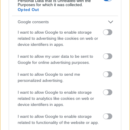
Personal Data that Is Unrelated with the
tapasztaljuk, hogy a művészeti oktatás és annak
Purposes for which it was collected.
támogatása gyakran háttérbe szorul.”
Opted Out
Google consents
I want to allow Google to enable storage
related to advertising like cookies on web or
device identifiers in apps.
I want to allow my user data to be sent to
Google for online advertising purposes.
I want to allow Google to send me
personalized advertising.
I want to allow Google to enable storage
related to analytics like cookies on web or
device identifiers in apps.
I want to allow Google to enable storage
related to functionality of the website or app.
Szigeti Ágnes
, a Budapest Bank belső