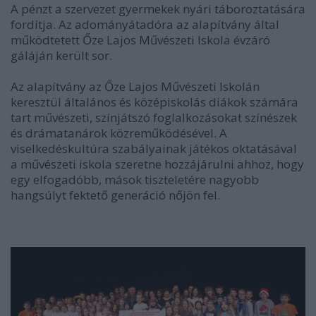
A pénzt a szervezet gyermekek nyári táboroztatására
fordítja. Az adományátadóra az alapítvány által
működtetett Őze Lajos Művészeti Iskola évzáró
gáláján került sor.
Az alapítvány az Őze Lajos Művészeti Iskolán
keresztül általános és középiskolás diákok számára
tart művészeti, színjátszó foglalkozásokat színészek
és drámatanárok közreműködésével. A
viselkedéskultúra szabályainak játékos oktatásával
a művészeti iskola szeretne hozzájárulni ahhoz, hogy
egy elfogadóbb, mások tiszteletére nagyobb
hangsúlyt fektető generáció nőjön fel.