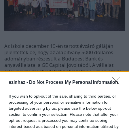
Az iskola december 19-én tartott évzáró gáláján
jelentették be, hogy az alapítvány 5000 dolláros
adományban részesült a Budapest Bank és
anyavállalata, a GE Capital jóvoltából. A vállalat
által évente meghirdetett pályázaton Európa-szerte
karitatív, közösségi célokért dolgozó alapítványok,
szinhaz -
Do Not Process My Personal Information
szervezetek kaphatnak pénzadományt. A
kezdeményezés különlegessége, hogy annak
keretében a GE Capital leányvállalatainak
If you wish to opt-out of the sale, sharing to third parties, or
munkatársai jelölik támogatásra azokat az
processing of your personal or sensitive information for
targeted advertising by us, please use the below opt-out
alapítványokat, amelynél aktívan önkéntes munkát
section to confirm your selection. Please note that after your
végeznek. Ebben az évben az egyik ilyen szervezet a
opt-out request is processed you may continue seeing
Drámapedagógiai Nevelést Segítő Alapítvány és az
interest-based ads based on personal information utilized by
általa működtetett Őze Lajos Művészeti Iskola volt,