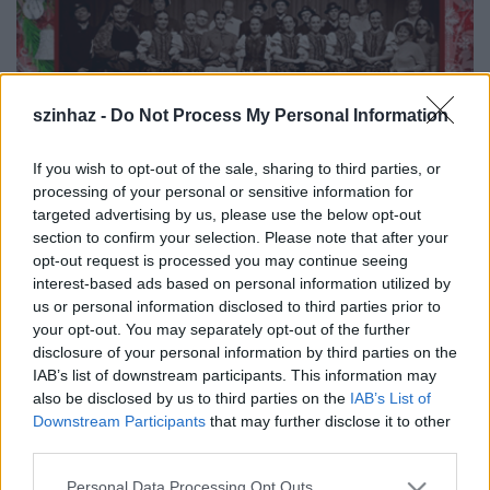
szinhaz -
Do Not Process My Personal Information
If you wish to opt-out of the sale, sharing to third parties, or
processing of your personal or sensitive information for
targeted advertising by us, please use the below opt-out
section to confirm your selection. Please note that after your
opt-out request is processed you may continue seeing
interest-based ads based on personal information utilized by
Az ünnepi előadássorozatot
december 27-én
,
us or personal information disclosed to third parties prior to
pénteken 19 órától
A tékozló fiú
c. sorsjáték (rendező-
your opt-out. You may separately opt-out of the further
koreográfus:
Ivácson László
) nyitja. Az előadást
disclosure of your personal information by third parties on the
követően 20 órától Karácsonyi táncház lesz a Míves
IAB’s list of downstream participants. This information may
Házban. A táncház házigazdái:
Both József
és
Both
also be disclosed by us to third parties on the
IAB’s List of
Zsuzsa
, a talpalávalóról az ünnepi meghívott
Downstream Participants
that may further disclose it to other
Üsztürü zenekar
, valamint a
Heveder zenekar
és a
third parties.
Folker együttes
gondoskodnak.
Please note that this website/app uses one or more Google
Personal Data Processing Opt Outs