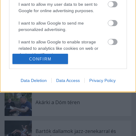
I want to allow my user data to be sent to
Google for online advertising purposes.
Ajánlott bejegyzések:
I want to allow Google to send me
personalized advertising.
Indul az e-Trafó online programsorozat
I want to allow Google to enable storage
related to analytics like cookies on web or
device identifiers in apps.
CONFIRM
Rögtön dupla premierrel kezdi az új
I want to allow Google to enable storage
évadot a Radnóti
related to functionality of the website or app.
Data Deletion
Data Access
Privacy Policy
I want to allow Google to enable storage
related to personalization.
Akárki a Dóm téren
I want to allow Google to enable storage
related to security, including authentication
functionality and fraud prevention, and other
user protection.
Bartók dallamok jazz-zenekarral és