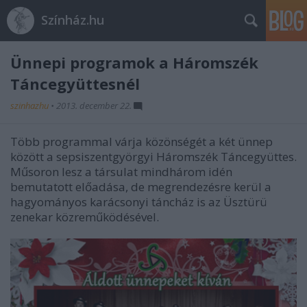
Színház.hu
Ünnepi programok a Háromszék
Táncegyüttesnél
szinhazhu
•
2013. december 22.
Több programmal várja közönségét a két ünnep
között a sepsiszentgyörgyi Háromszék Táncegyüttes.
Műsoron lesz a társulat mindhárom idén
bemutatott előadása, de megrendezésre kerül a
hagyományos karácsonyi táncház is az Üsztürü
zenekar közreműködésével.