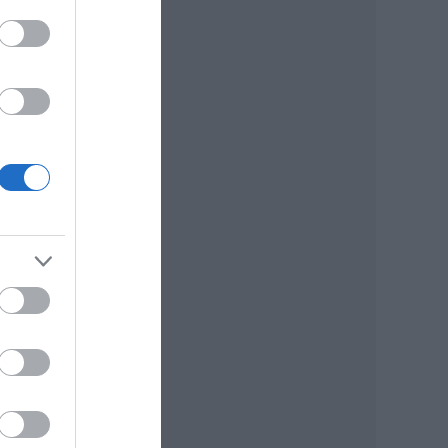
ük a
ógus
sze
 Ez
y
azt