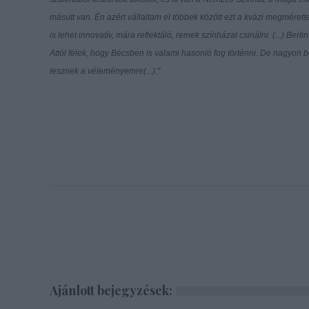
másutt van. Én azért vállaltam el többek között ezt a kvázi megmérett
is lehet innovatív, mára reflektáló, remek színházat csinálni. (...) Berl
Attól félek, hogy Bécsben is valami hasonló fog történni. De nagyon 
lesznek a véleményemre(...)."
Ajánlott bejegyzések: