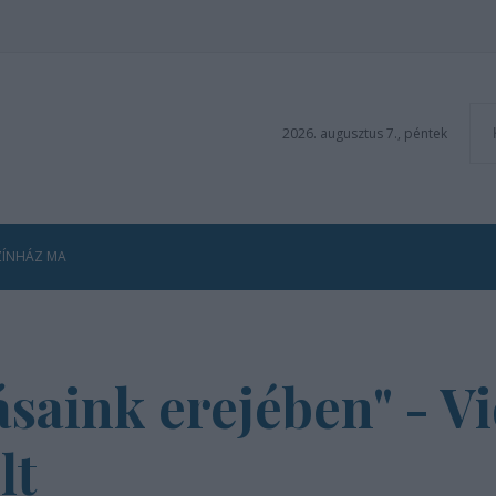
2026. augusztus 7., péntek
ZÍNHÁZ MA
ásaink erejében" - V
lt