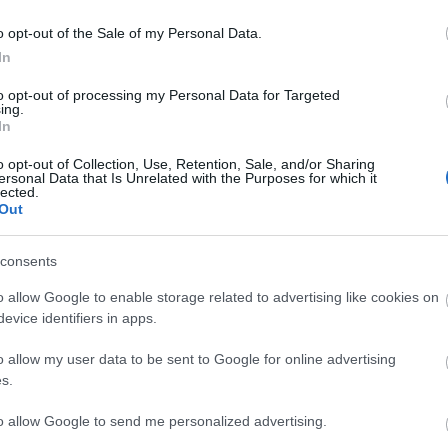
m, sokminden megvalósult abból, amit ígértünk. (...)
iválon, egy sor turnét megvalósítottunk, (...) megszervezt
o opt-out of the Sale of my Personal Data.
dást, és volt három bemutatónk (...) szóval sokminden
In
színház, (...) a közönséggel való kapcsolatteremtés, a dial
to opt-out of processing my Personal Data for Targeted
lemben a leghosszabban tartó folyamat lesz, ez egy kulcsré
ing.
In
i ért bennünket, velünk akar együtt gondolkodni, érezni.
o opt-out of Collection, Use, Retention, Sale, and/or Sharing
ersonal Data that Is Unrelated with the Purposes for which it
lected.
z új előadásokat - a
Vitéz lélek-et
és a
Johannát
minél
Out
ejön, kialakuljon a Nemzeti új közönségbázisa. "
Nag
emzetibe járt, most máshova jár. És jönnek újak. Mindig 
consents
nben is, de hiszek az előadásaink erejében"
-
o allow Google to enable storage related to advertising like cookies on
evice identifiers in apps.
o allow my user data to be sent to Google for online advertising
s.
to allow Google to send me personalized advertising.