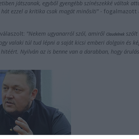
tiben játszanak, egyből gyengébb színészekké váltak attó
 hát ezzel a kritika csak magát minősíti"
- fogalmazott 
válaszolt:
"Nekem ugyanarról szól, amiről
szólt
Claudelnek
 hogy valaki túl tud lépni a saját kicsi emberi dolgain és k
a hitéért. Nyilván az is benne van a darabban, hogy árulá