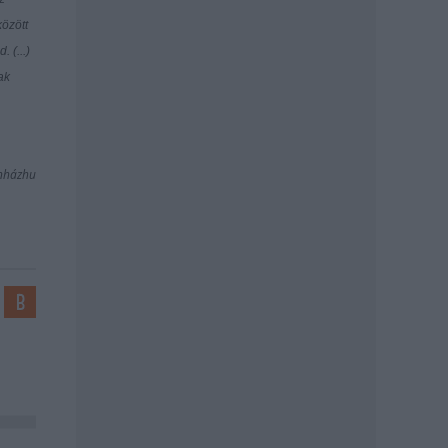
között
 (...)
ak
ínházhu