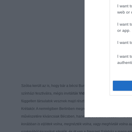
I want t
web or d
I want t
or app.
I want t
I want t
authenti
Szóba került az is, hogy bár a bécsi Burgtheater visszautasította 
színházi fesztiválra, mégis invitálták
Vidnyánszky Attila
egyik előadás
független társulatok vesznek majd részt az eseményen, mint a Szputny
Krétakör. A nemrégiben Berlinben megrendezett, a magyar színház he
művészetére kíváncsiak Bécsben, hanem provokáció készül. A kérdésre
korábban is eljöttek volna, megnézték volna, vagy meghívták volna az
szakmából kiszorított alkotók, és itt van a Nemzeti Színház a maga el