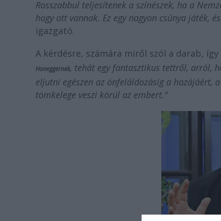
Rosszabbul teljesítenek a színészek, ha a Nemze
hogy ott vannak. Ez egy nagyon csúnya játék, és
igazgató.
A kérdésre, számára miről szól a darab, így 
, tehát egy fantasztikus tettről, arról,
Honeggernek
eljutni egészen az önfeláldozásig a hazájáért, 
tömkelege veszi körül az embert."