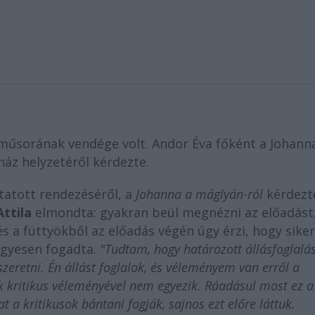
 műsorának vendége volt. Andor Éva főként a Johann
áz helyzetéről kérdezte.
atott rendezéséről, a
Johanna a máglyán
-
ról
kérdezt
ttila
elmondta: gyakran beül megnézni az előadást,
s a füttyökből az előadás végén úgy érzi, hogy siker
egyesen fogadta.
"Tudtam, hogy határozott állásfoglalás
zeretni. Én állást foglalok, és véleményem van erről a
k kritikus véleményével nem egyezik. Ráadásul most ez a
 a kritikusok bántani fogják, sajnos ezt előre láttuk.