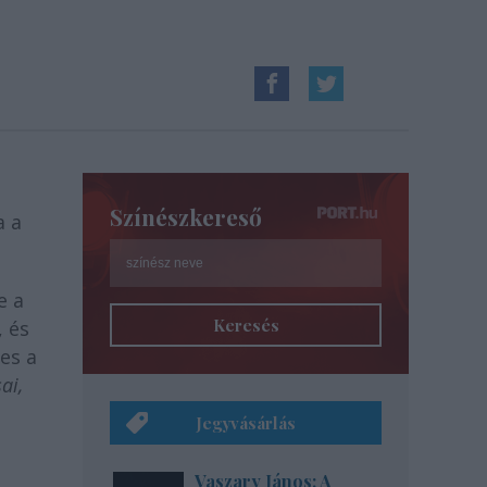
Színészkereső
a a
e a
Keresés
 és
es a
ai,
Jegyvásárlás
Vaszary János: A