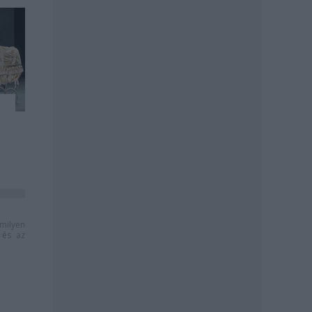
milyen
és az