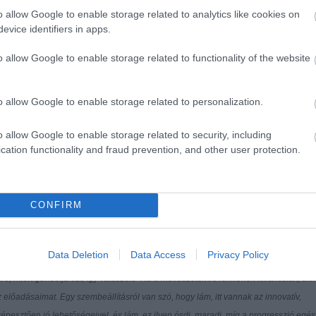
o allow Google to enable storage related to analytics like cookies on
evice identifiers in apps.
o allow Google to enable storage related to functionality of the website
o allow Google to enable storage related to personalization.
o allow Google to enable storage related to security, including
cation functionality and fraud prevention, and other user protection.
CONFIRM
a Nemzeti Színház meghívását a színházban tavasszal megrendezésre kerülő nemzetk
át Bécsbe, a szintén tavaszi Magyarország Fesztiválra. A Nemzeti Színházon kívül
ik Hajózási Társaság, a Pintér Béla és Társulata,
Horváth Csaba
Forte Társulata 
Data Deletion
Data Access
Privacy Policy
lyzetéről szóló fórum után
Vidnyánszky Attila
úgy nyilatkozott: szerinte nem a
, miért gondolja ezt, így válaszolt:
"Ha a művészetemre lennének kíváncsiak, akk
 előadásaimat. Egy szembeállításról van szó, hogy lám, itt vannak az innovatív,
képesztően jó lehetőségeivel, és lám, ez ilyen ósdi, maradi, míg a progresszió egés