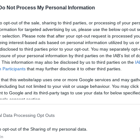
Fotó: MTI
Do Not Process My Personal Information
ől, a "kártyás jelenetről" is kérdezte a rendezőt. En
to opt-out of the sale, sharing to third parties, or processing of your per
atalom áldozatául, amit egy kártyajáték formájában
formation for targeted advertising by us, please use the below opt-out s
r selection. Please note that after your opt-out request is processed y
Nyugat-Európai újságok címlapjai, illetve az Európai
eing interest-based ads based on personal information utilized by us or
s
és
Daniel Cohn-Bendit
portréi láthatók.
Andor Év
disclosed to third parties prior to your opt-out. You may separately opt-
y nyilatkozott, nem szereti az aktuálpolitizálást a
losure of your personal information by third parties on the IAB’s list of
tta. A rendező így reagált:
"Én úgy gondolom, hogy eg
. This information may also be disclosed by us to third parties on the
IA
Participants
that may further disclose it to other third parties.
 Uniós egyesüléssel, de úgy gondolom, hogy akik a
ba forgatják. Aalapértékeket adtunk fel, amelyek mellet
 that this website/app uses one or more Google services and may gath
ül nincs értelme az Európai Uniónak. És hát ezt a határo
including but not limited to your visit or usage behaviour. You may click 
 to Google and its third-party tags to use your data for below specifi
s jelenetben. Egyébként úgy gondolom, aktuálpolitizál
ogle consent section.
nnyű játék, egy gesztus a részemről, és ez nem azt jelenti
i" -
fejtette ki a rendező. Kérdésre válaszolva azt is
l Data Processing Opt Outs
n Magyarországot jelképezi.
o opt-out of the Sharing of my personal data.
 érve mennyire elégedett a színház teljesítményével,
In