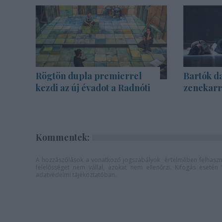
Rögtön dupla premierrel
Bartók d
kezdi az új évadot a Radnóti
zenekarra
Kommentek:
A hozzászólások a
vonatkozó jogszabályok
értelmében felhaszná
felelősséget nem vállal, azokat nem ellenőrzi. Kifogás eseté
adatvédelmi tájékoztatóban
.