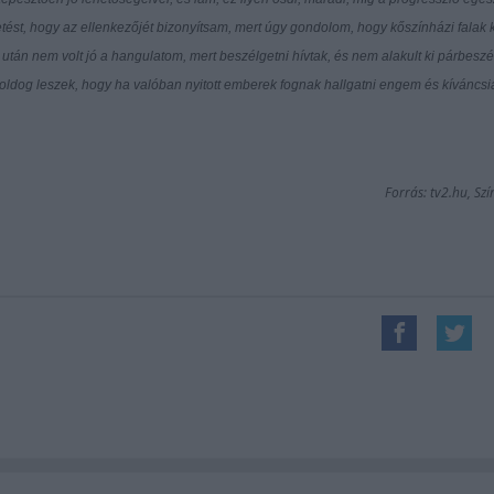
etést, hogy az ellenkezőjét bizonyítsam, mert úgy gondolom, hogy kőszínházi falak 
in után nem volt jó a hangulatom, mert beszélgetni hívtak, és nem alakult ki párbeszéd.
boldog leszek, hogy ha valóban nyitott emberek fognak hallgatni engem és kíváncsi
Forrás: tv2.hu, Sz