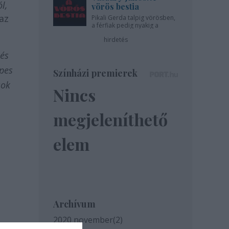
l,
vörös bestia
az
Pikali Gerda talpig vörösben,
a férfiak pedig nyakig a
pácban - az Újszínházban!
hirdetés
 és
épes
Színházi premierek
sok
Nincs
megjeleníthető
elem
Archívum
2020 november
(
2
)