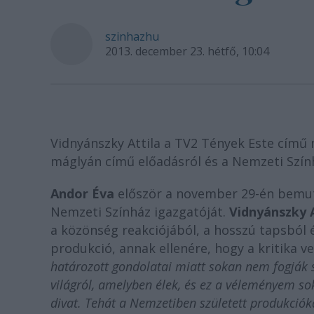
szinhazhu
2013. december 23. hétfő, 10:04
Vidnyánszky Attila a TV2 Tények Este című
máglyán című előadásról és a Nemzeti Szính
Andor Éva
először a november 29-én bemut
Nemzeti Színház igazgatóját.
Vidnyánszky A
a közönség reakciójából, a hosszú tapsból é
produkció, annak ellenére, hogy a kritika v
határozott gondolatai miatt sokan nem fogják s
világról, amelyben élek, és ez a véleményem so
divat. Tehát a Nemzetiben született produkciókat