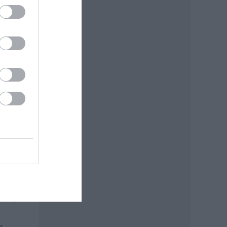
özi
 olyan
és a
or már
z