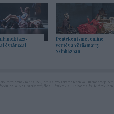
allamok jazz-
Pénteken ismét online
l és tánccal
vetítés a Vörösmarty
Színházban
lói tartalomnak minősülnek, értük a
szolgáltatás technikai
üzemeltetője sem
n forduljon a blog szerkesztőjéhez. Részletek a
Felhasználási feltételekben