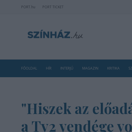
PORT
.hu
PORT TICKET
FŐOLDAL
HÍR
INTERJÚ
MAGAZIN
KRITIKA
S
"Hiszek az előad
a Tv2 vendége vo